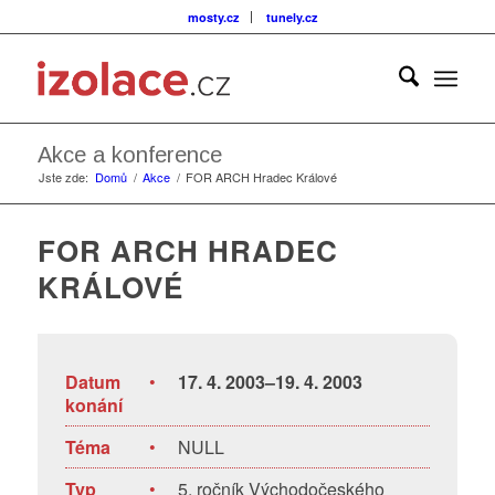
mosty.cz
tunely.cz
Akce a konference
Jste zde:
Domů
/
Akce
/
FOR ARCH Hradec Králové
FOR ARCH HRADEC
KRÁLOVÉ
Datum
•
17. 4. 2003–19. 4. 2003
konání
Téma
•
NULL
Typ
•
5. ročník Východočeského