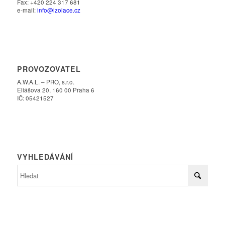
Fax: +420 224 317 681
e-mail:
info@izolace.cz
PROVOZOVATEL
A.W.A.L. – PRO, s.r.o.
Eliášova 20, 160 00 Praha 6
IČ: 05421527
VYHLEDÁVÁNÍ