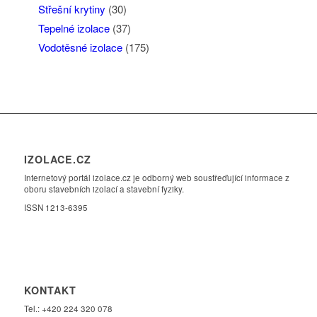
Střešní krytiny
(30)
Tepelné izolace
(37)
Vodotěsné izolace
(175)
IZOLACE.CZ
Internetový portál izolace.cz je odborný web soustřeďující informace z
oboru stavebních izolací a stavební fyziky.
ISSN 1213-6395
KONTAKT
Tel.: +420 224 320 078