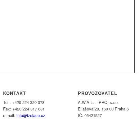
KONTAKT
PROVOZOVATEL
Tel.: +420 224 320 078
A.W.A.L. – PRO, s.r.o.
Fax: +420 224 317 681
Eliášova 20, 160 00 Praha 6
e-mail:
info@izolace.cz
IČ: 05421527