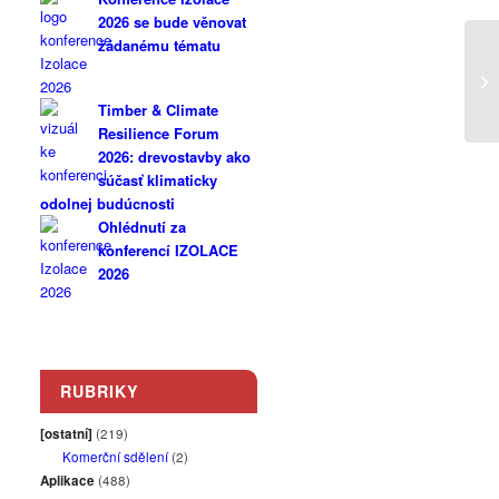
2026 se bude věnovat
žádanému tématu
Timber & Climate
Resilience Forum
2026: drevostavby ako
súčasť klimaticky
odolnej budúcnosti
Ohlédnutí za
konferencí IZOLACE
2026
RUBRIKY
[ostatní]
(219)
Komerční sdělení
(2)
Aplikace
(488)