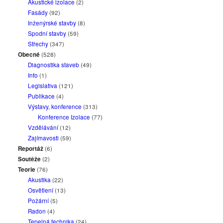
Akustické izolace
(2)
Fasády
(92)
Inženýrské stavby
(8)
Spodní stavby
(59)
Střechy
(347)
Obecné
(528)
Diagnostika staveb
(49)
Info
(1)
Legislativa
(121)
Publikace
(4)
Výstavy, konference
(313)
Konference Izolace
(77)
Vzdělávání
(12)
Zajímavosti
(59)
Reportáž
(6)
Soutěže
(2)
Teorie
(76)
Akustika
(22)
Osvětlení
(13)
Požární
(5)
Radon
(4)
Tepelná technika
(24)