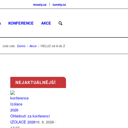
mosty.cz
tunely.cz
A
KONFERENCE
AKCE
Jste zde:
Domů
/
Akce
/
HELUZ od A do Z
NEJAKTUÁLNĚJŠÍ
Ohlédnutí za konferencí
IZOLACE 2026
16. 6. 2026 -
17:27