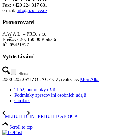
Fax: +420 224 317 681
e-mail:
info@izolace.cz
Provozovatel
A.W.A.L. – PRO, s.r.o.
Eliášova 20, 160 00 Praha 6
IČ: 05421527
Vyhledávání
2000–2022 © IZOLACE.CZ, realizace:
Mon Alba
Tiráž, podmínky užití
Podmínky zpracování osobních údajů
Cookies
MEBUILD
INTERBUILD AFRICA
Scroll to top