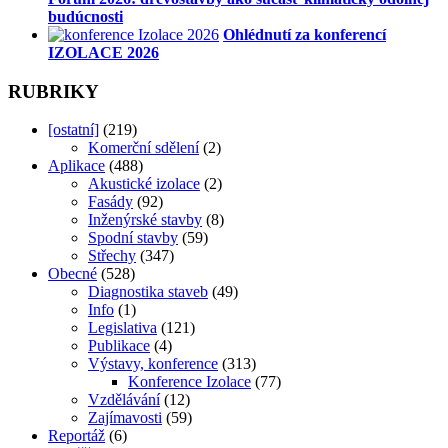
budúcnosti
Ohlédnutí za konferencí
IZOLACE 2026
RUBRIKY
[ostatní]
(219)
Komerční sdělení
(2)
Aplikace
(488)
Akustické izolace
(2)
Fasády
(92)
Inženýrské stavby
(8)
Spodní stavby
(59)
Střechy
(347)
Obecné
(528)
Diagnostika staveb
(49)
Info
(1)
Legislativa
(121)
Publikace
(4)
Výstavy, konference
(313)
Konference Izolace
(77)
Vzdělávání
(12)
Zajímavosti
(59)
Reportáž
(6)