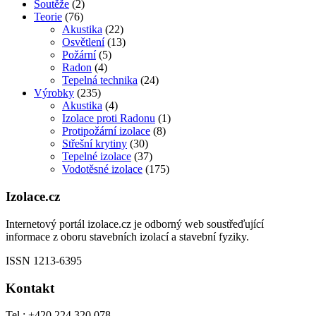
Soutěže
(2)
Teorie
(76)
Akustika
(22)
Osvětlení
(13)
Požární
(5)
Radon
(4)
Tepelná technika
(24)
Výrobky
(235)
Akustika
(4)
Izolace proti Radonu
(1)
Protipožární izolace
(8)
Střešní krytiny
(30)
Tepelné izolace
(37)
Vodotěsné izolace
(175)
Izolace.cz
Internetový portál izolace.cz je odborný web soustřeďující
informace z oboru stavebních izolací a stavební fyziky.
ISSN 1213-6395
Kontakt
Tel.: +420 224 320 078