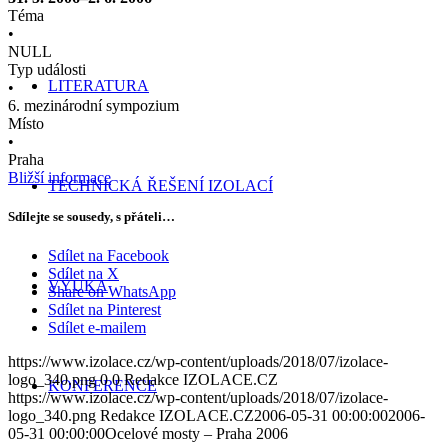
Téma
•
NULL
Typ události
LITERATURA
•
6. mezinárodní sympozium
Místo
•
Praha
Bližší informace
TECHNICKÁ ŘEŠENÍ IZOLACÍ
Sdílejte se sousedy, s přáteli…
Sdílet na Facebook
Sdílet na X
VÝUKA
Share on WhatsApp
Sdílet na Pinterest
Sdílet e-mailem
https://www.izolace.cz/wp-content/uploads/2018/07/izolace-
logo_340.png
0
0
Redakce IZOLACE.CZ
KONFERENCE
https://www.izolace.cz/wp-content/uploads/2018/07/izolace-
logo_340.png
Redakce IZOLACE.CZ
2006-05-31 00:00:00
2006-
05-31 00:00:00
Ocelové mosty – Praha 2006