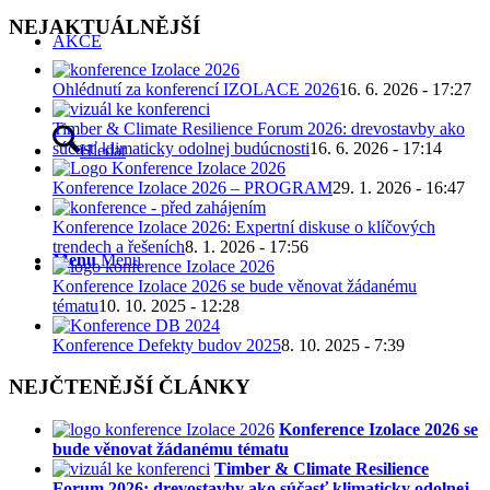
NEJAKTUÁLNĚJŠÍ
AKCE
Ohlédnutí za konferencí IZOLACE 2026
16. 6. 2026 - 17:27
Timber & Climate Resilience Forum 2026: drevostavby ako
súčasť klimaticky odolnej budúcnosti
16. 6. 2026 - 17:14
Hledat
Konference Izolace 2026 – PROGRAM
29. 1. 2026 - 16:47
Konference Izolace 2026: Expertní diskuse o klíčových
trendech a řešeních
8. 1. 2026 - 17:56
Menu
Menu
Konference Izolace 2026 se bude věnovat žádanému
tématu
10. 10. 2025 - 12:28
Konference Defekty budov 2025
8. 10. 2025 - 7:39
NEJČTENĚJŠÍ ČLÁNKY
Konference Izolace 2026 se
bude věnovat žádanému tématu
Timber & Climate Resilience
Forum 2026: drevostavby ako súčasť klimaticky odolnej