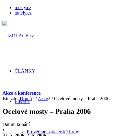
mosty.cz
tunely.cz
ČLÁNKY
Akce a konference
Jste zde:
Domů
1
/
Akce
2
/
Ocelové mosty – Praha 2006
FIRMY
Ocelové mosty – Praha 2006
Datum konání
•
Prověřené izolatérské firmy
31. 5. 2006–2. 6. 2006