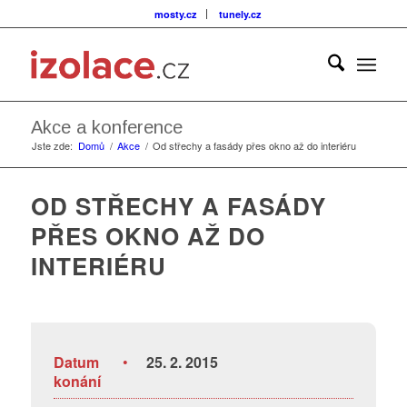
mosty.cz
tunely.cz
Akce a konference
Jste zde:
Domů
/
Akce
/
Od střechy a fasády přes okno až do interiéru
OD STŘECHY A FASÁDY
PŘES OKNO AŽ DO
INTERIÉRU
Datum
•
25. 2. 2015
konání