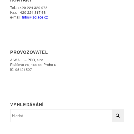
Tel.: +420 224 320 078
Fax: +420 224 317 681
e-mail:
info@izolace.cz
PROVOZOVATEL
A.W.A.L. – PRO, s.r.o.
Eliášova 20, 160 00 Praha 6
IČ: 05421527
VYHLEDÁVÁNÍ