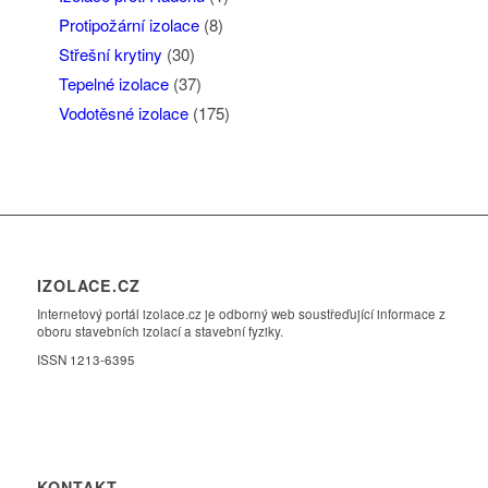
Protipožární izolace
(8)
Střešní krytiny
(30)
Tepelné izolace
(37)
Vodotěsné izolace
(175)
IZOLACE.CZ
Internetový portál izolace.cz je odborný web soustřeďující informace z
oboru stavebních izolací a stavební fyziky.
ISSN 1213-6395
KONTAKT