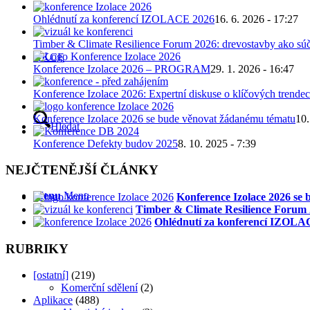
Ohlédnutí za konferencí IZOLACE 2026
16. 6. 2026 - 17:27
Timber & Climate Resilience Forum 2026: drevostavby ako súč
AKCE
Konference Izolace 2026 – PROGRAM
29. 1. 2026 - 16:47
Konference Izolace 2026: Expertní diskuse o klíčových trendec
Konference Izolace 2026 se bude věnovat žádanému tématu
10.
Hledat
Konference Defekty budov 2025
8. 10. 2025 - 7:39
NEJČTENĚJŠÍ ČLÁNKY
Menu
Menu
Konference Izolace 2026 se
Timber & Climate Resilience Forum 2
Ohlédnutí za konferencí IZOLA
RUBRIKY
[ostatní]
(219)
Komerční sdělení
(2)
Aplikace
(488)