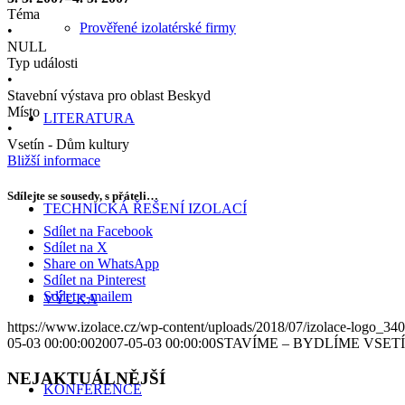
Téma
Prověřené izolatérské firmy
•
NULL
Typ události
•
Stavební výstava pro oblast Beskyd
Místo
LITERATURA
•
Vsetín - Dům kultury
Bližší informace
Sdílejte se sousedy, s přáteli…
TECHNICKÁ ŘEŠENÍ IZOLACÍ
Sdílet na Facebook
Sdílet na X
Share on WhatsApp
Sdílet na Pinterest
Sdílet e-mailem
VÝUKA
https://www.izolace.cz/wp-content/uploads/2018/07/izolace-logo_34
05-03 00:00:00
2007-05-03 00:00:00
STAVÍME – BYDLÍME VSET
NEJAKTUÁLNĚJŠÍ
KONFERENCE