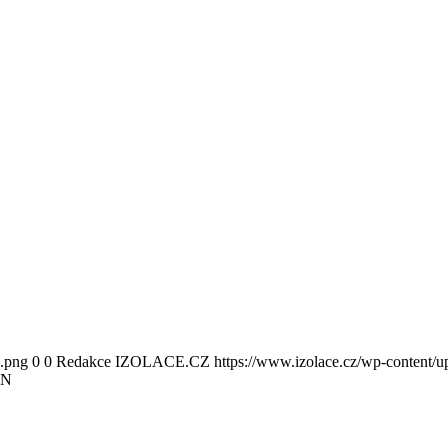
0.png
0
0
Redakce IZOLACE.CZ
https://www.izolace.cz/wp-content/u
ÍN