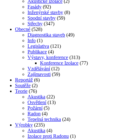
Akustické izolace
(2)
Fasády
(92)
Inženýrské stavby
(8)
Spodní stavby
(59)
Střechy
(347)
Obecné
(528)
Diagnostika staveb
(49)
Info
(1)
Legislativa
(121)
Publikace
(4)
Výstavy, konference
(313)
Konference Izolace
(77)
Vzdělávání
(12)
Zajímavosti
(59)
Reportáž
(6)
Soutěže
(2)
Teorie
(76)
Akustika
(22)
Osvětlení
(13)
Požární
(5)
Radon
(4)
Tepelná technika
(24)
Výrobky
(235)
Akustika
(4)
Izolace proti Radonu
(1)