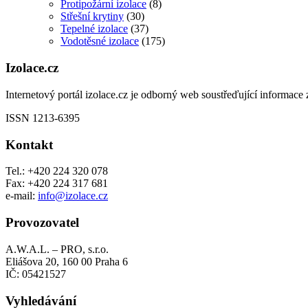
Protipožární izolace
(8)
Střešní krytiny
(30)
Tepelné izolace
(37)
Vodotěsné izolace
(175)
Izolace.cz
Internetový portál izolace.cz je odborný web soustřeďující informace z
ISSN 1213-6395
Kontakt
Tel.: +420 224 320 078
Fax: +420 224 317 681
e-mail:
info@izolace.cz
Provozovatel
A.W.A.L. – PRO, s.r.o.
Eliášova 20, 160 00 Praha 6
IČ: 05421527
Vyhledávání