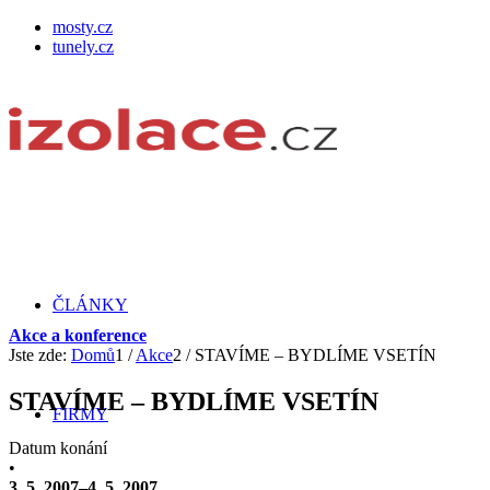
mosty.cz
tunely.cz
ČLÁNKY
Akce a konference
Jste zde:
Domů
1
/
Akce
2
/
STAVÍME – BYDLÍME VSETÍN
STAVÍME – BYDLÍME VSETÍN
FIRMY
Datum konání
•
3. 5. 2007–4. 5. 2007