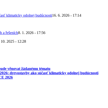
asť klimaticky odolnej budúcnosti
16. 6. 2026 - 17:14
h a řešeních
8. 1. 2026 - 17:56
 10. 2025 - 12:28
 bude věnovat žádanému tématu
026: drevostavby ako súčasť klimaticky odolnej budúcnosti
CE 2026