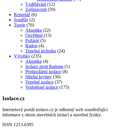
Vzdělávání
(12)
Zajímavosti
(59)
Reportáž
(6)
Soutěže
(2)
Teorie
(76)
Akustika
(22)
Osvětlení
(13)
Požární
(5)
Radon
(4)
Tepelná technika
(24)
Výrobky
(235)
Akustika
(4)
Izolace proti Radonu
(1)
Protipožární izolace
(8)
Střešní krytiny
(30)
Tepelné izolace
(37)
Vodotěsné izolace
(175)
Izolace.cz
Internetový portál izolace.cz je odborný web soustřeďující
informace z oboru stavebních izolací a stavební fyziky.
ISSN 1213-6395