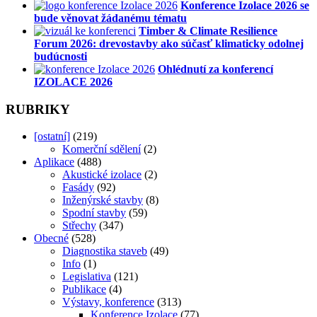
Konference Izolace 2026 se
bude věnovat žádanému tématu
Timber & Climate Resilience
Forum 2026: drevostavby ako súčasť klimaticky odolnej
budúcnosti
Ohlédnutí za konferencí
IZOLACE 2026
RUBRIKY
[ostatní]
(219)
Komerční sdělení
(2)
Aplikace
(488)
Akustické izolace
(2)
Fasády
(92)
Inženýrské stavby
(8)
Spodní stavby
(59)
Střechy
(347)
Obecné
(528)
Diagnostika staveb
(49)
Info
(1)
Legislativa
(121)
Publikace
(4)
Výstavy, konference
(313)
Konference Izolace
(77)