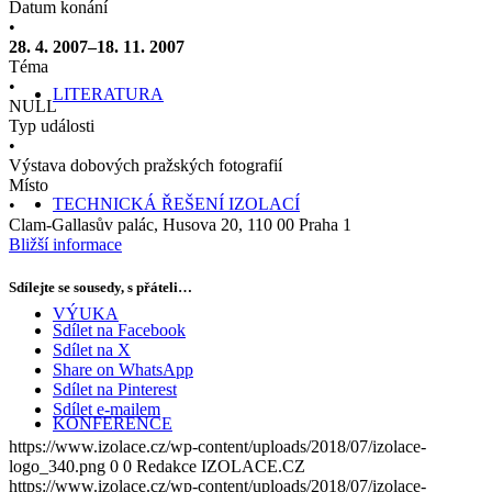
Datum konání
•
28. 4. 2007–18. 11. 2007
Téma
•
LITERATURA
NULL
Typ události
•
Výstava dobových pražských fotografií
Místo
TECHNICKÁ ŘEŠENÍ IZOLACÍ
•
Clam-Gallasův palác, Husova 20, 110 00 Praha 1
Bližší informace
Sdílejte se sousedy, s přáteli…
VÝUKA
Sdílet na Facebook
Sdílet na X
Share on WhatsApp
Sdílet na Pinterest
Sdílet e-mailem
KONFERENCE
https://www.izolace.cz/wp-content/uploads/2018/07/izolace-
logo_340.png
0
0
Redakce IZOLACE.CZ
https://www.izolace.cz/wp-content/uploads/2018/07/izolace-