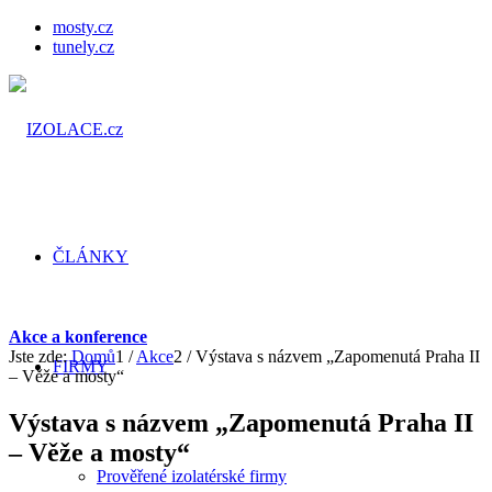
mosty.cz
tunely.cz
ČLÁNKY
Akce a konference
Jste zde:
Domů
1
/
Akce
2
/
Výstava s názvem „Zapomenutá Praha II
FIRMY
– Věže a mosty“
Výstava s názvem „Zapomenutá Praha II
– Věže a mosty“
Prověřené izolatérské firmy