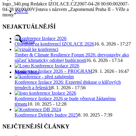
logo_340.png
Redakce IZOLACE.CZ
2007-04-28 00:00:00
2007-
04-28 00:00:00
Výstava s názvem „Zapomenutá Praha II – Věže a
AKCE
mosty“
NEJAKTUÁLNĚJŠÍ
Hledat
Ohlédnutí za konferencí IZOLACE 2026
16. 6. 2026 - 17:27
Timber & Climate Resilience Forum 2026: drevostavby ako
súčasť klimaticky odolnej budúcnosti
16. 6. 2026 - 17:14
Konference Izolace 2026 – PROGRAM
29. 1. 2026 - 16:47
Menu
Menu
Konference Izolace 2026: Expertní diskuse o klíčových
trendech a řešeních
8. 1. 2026 - 17:56
Konference Izolace 2026 se bude věnovat žádanému
tématu
10. 10. 2025 - 12:28
Konference Defekty budov 2025
8. 10. 2025 - 7:39
NEJČTENĚJŠÍ ČLÁNKY