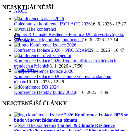
NEJAKTUÁLNĚJŠÍ
AKCE
Ohlédnutí za konferencí IZOLACE 2026
16. 6. 2026 - 17:27
Timber & Climate Resilience Forum 2026: drevostavby ako
súčasť klimaticky odolnej budúcnosti
16. 6. 2026 - 17:14
Hledat
Konference Izolace 2026 – PROGRAM
29. 1. 2026 - 16:47
Konference Izolace 2026: Expertní diskuse o klíčových
trendech a řešeních
8. 1. 2026 - 17:56
Menu
Menu
Konference Izolace 2026 se bude věnovat žádanému
tématu
10. 10. 2025 - 12:28
Konference Defekty budov 2025
8. 10. 2025 - 7:39
NEJČTENĚJŠÍ ČLÁNKY
Konference Izolace 2026 se
bude věnovat žádanému tématu
Timber & Climate Resilience
Forum 2026: drevostavby ako súčasť klimaticky odolnej