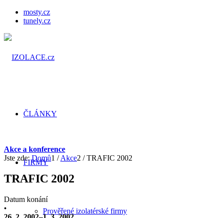
mosty.cz
tunely.cz
ČLÁNKY
Akce a konference
Jste zde:
Domů
1
/
Akce
2
/
TRAFIC 2002
FIRMY
TRAFIC 2002
Datum konání
•
Prověřené izolatérské firmy
26. 2. 2002–1. 3. 2002