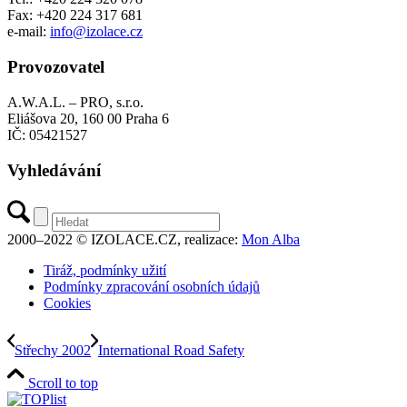
Fax: +420 224 317 681
e-mail:
info@izolace.cz
Provozovatel
A.W.A.L. – PRO, s.r.o.
Eliášova 20, 160 00 Praha 6
IČ: 05421527
Vyhledávání
2000–2022 © IZOLACE.CZ, realizace:
Mon Alba
Tiráž, podmínky užití
Podmínky zpracování osobních údajů
Cookies
Střechy 2002
International Road Safety
Scroll to top