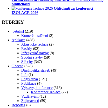
budúcnosti
Ohlédnutí za konferencí
IZOLACE 2026
RUBRIKY
[ostatní]
(219)
Komerční sdělení
(2)
Aplikace
(488)
Akustické izolace
(2)
Fasády
(92)
Inženýrské stavby
(8)
Spodní stavby
(59)
Střechy
(347)
Obecné
(528)
Diagnostika staveb
(49)
Info
(1)
Legislativa
(121)
Publikace
(4)
Výstavy, konference
(313)
Konference Izolace
(77)
Vzdělávání
(12)
Zajímavosti
(59)
Reportáž
(6)