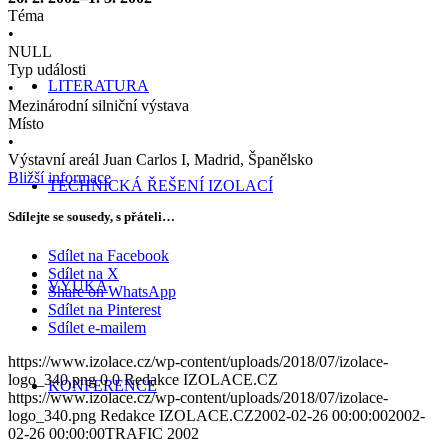
Téma
•
NULL
Typ události
LITERATURA
•
Mezinárodní silniční výstava
Místo
•
Výstavní areál Juan Carlos I, Madrid, Španělsko
Bližší informace
TECHNICKÁ ŘEŠENÍ IZOLACÍ
Sdílejte se sousedy, s přáteli…
Sdílet na Facebook
Sdílet na X
VÝUKA
Share on WhatsApp
Sdílet na Pinterest
Sdílet e-mailem
https://www.izolace.cz/wp-content/uploads/2018/07/izolace-
logo_340.png
0
0
Redakce IZOLACE.CZ
KONFERENCE
https://www.izolace.cz/wp-content/uploads/2018/07/izolace-
logo_340.png
Redakce IZOLACE.CZ
2002-02-26 00:00:00
2002-
02-26 00:00:00
TRAFIC 2002