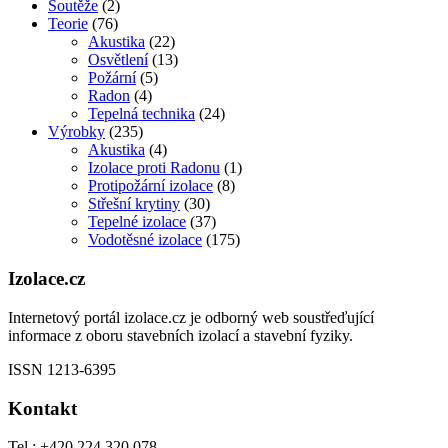
Soutěže
(2)
Teorie
(76)
Akustika
(22)
Osvětlení
(13)
Požární
(5)
Radon
(4)
Tepelná technika
(24)
Výrobky
(235)
Akustika
(4)
Izolace proti Radonu
(1)
Protipožární izolace
(8)
Střešní krytiny
(30)
Tepelné izolace
(37)
Vodotěsné izolace
(175)
Izolace.cz
Internetový portál izolace.cz je odborný web soustřeďující
informace z oboru stavebních izolací a stavební fyziky.
ISSN 1213-6395
Kontakt
Tel.: +420 224 320 078