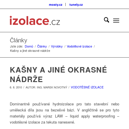
mosty.cz
tunely.cz
Články
Jste zde:
Domů
/
Články
/
Výrobky
/
Vodotěsné izolace
/
Kašny a jiné okrasné nádrže
KAŠNY A JINÉ OKRASNÉ
NÁDRŽE
/
/
VODOTĚSNÉ IZOLACE
6. 8. 2010
AUTOR:
ING. MAREK NOVOTNÝ
Dominantně používané hydroizolace pro tato stavební nebo
umělecká díla jsou na bezešvé bázi. V angličtině se pro tyto
materiály používá výraz LAW – liquid apply waterproofing –
vodotěsné izolace za tekuta nanesené.