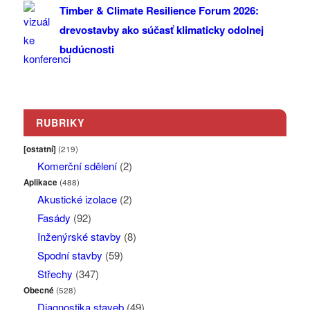
Timber & Climate Resilience Forum 2026:
drevostavby ako súčasť klimaticky odolnej
budúcnosti
RUBRIKY
[ostatní]
(219)
Komerční sdělení
(2)
Aplikace
(488)
Akustické izolace
(2)
Fasády
(92)
Inženýrské stavby
(8)
Spodní stavby
(59)
Střechy
(347)
Obecné
(528)
Diagnostika staveb
(49)