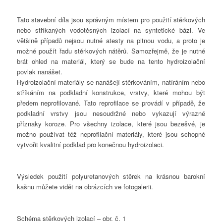
Tato stavební díla jsou správným místem pro použití stěrkových
nebo stříkaných vodotěsných izolací na syntetické bázi. Ve
většině případů nejsou nutné atesty na pitnou vodu, a proto je
možné použít řadu stěrkových nátěrů. Samozřejmě, že je nutné
brát ohled na materiál, který se bude na tento hydroizolační
povlak nanášet.
Hydroizolační materiály se nanášejí stěrkováním, natíráním nebo
stříkáním na podkladní konstrukce, vrstvy, které mohou být
předem neprofilované. Tato reprofilace se provádí v případě, že
podkladní vrstvy jsou nesoudržné nebo vykazují výrazné
příznaky koroze. Pro všechny izolace, které jsou bezešvé, je
možno používat též neprofilační materiály, které jsou schopné
vytvořit kvalitní podklad pro konečnou hydroizolaci.
Výsledek použití polyuretanových stěrek na krásnou barokní
kašnu můžete vidět na obrázcích ve fotogalerii.
Schéma stěrkových izolací – obr. č. 1