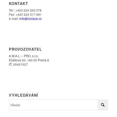
KONTAKT
Tel.: +420 224 320 078
Fax: +420 224 317 681
e-mail:
info@izolace.cz
PROVOZOVATEL
A.W.A.L. – PRO, s.r.o.
Eliášova 20, 160 00 Praha 6
IČ: 05421527
VYHLEDÁVÁNÍ