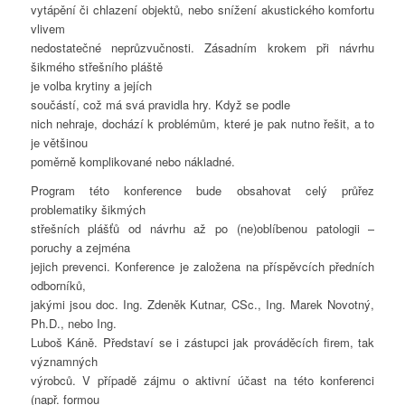
vytápění či chlazení objektů, nebo snížení akustického komfortu
vlivem
nedostatečné neprůzvučnosti. Zásadním krokem při návrhu
šikmého střešního pláště
je volba krytiny a jejích
součástí, což má svá pravidla hry. Když se podle
nich nehraje, dochází k problémům, které je pak nutno řešit, a to
je většinou
poměrně komplikované nebo nákladné.
Program této konference bude obsahovat celý průřez
problematiky šikmých
střešních plášťů od návrhu až po (ne)oblíbenou patologii –
poruchy a zejména
jejich prevenci. Konference je založena na příspěvcích předních
odborníků,
jakými jsou doc. Ing. Zdeněk Kutnar, CSc., Ing. Marek Novotný,
Ph.D., nebo Ing.
Luboš Káně. Představí se i zástupci jak prováděcích firem, tak
významných
výrobců. V případě zájmu o aktivní účast na této konferenci
(např. formou