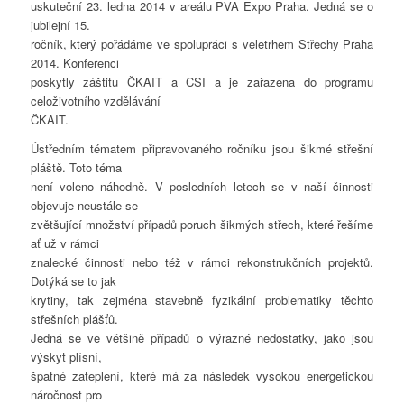
uskuteční 23. ledna 2014 v areálu PVA Expo Praha. Jedná se o
jubilejní 15.
ročník, který pořádáme ve spolupráci s veletrhem Střechy Praha
2014. Konferenci
poskytly záštitu ČKAIT a CSI a je zařazena do programu
celoživotního vzdělávání
ČKAIT.
Ústředním tématem připravovaného ročníku jsou šikmé střešní
pláště. Toto téma
není voleno náhodně. V posledních letech se v naší činnosti
objevuje neustále se
zvětšující množství případů poruch šikmých střech, které řešíme
ať už v rámci
znalecké činnosti nebo též v rámci rekonstrukčních projektů.
Dotýká se to jak
krytiny, tak zejména stavebně fyzikální problematiky těchto
střešních plášťů.
Jedná se ve většině případů o výrazné nedostatky, jako jsou
výskyt plísní,
špatné zateplení, které má za následek vysokou energetickou
náročnost pro