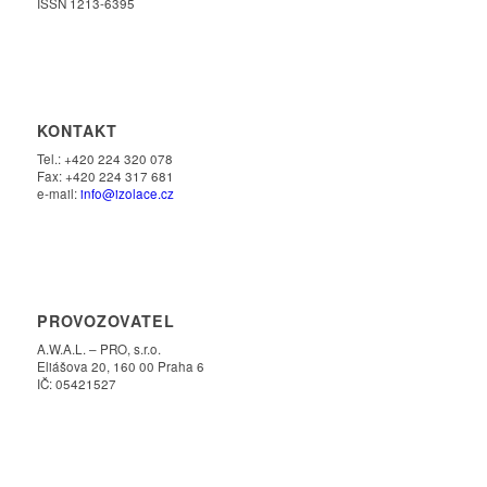
ISSN 1213-6395
KONTAKT
Tel.: +420 224 320 078
Fax: +420 224 317 681
e-mail:
info@izolace.cz
PROVOZOVATEL
A.W.A.L. – PRO, s.r.o.
Eliášova 20, 160 00 Praha 6
IČ: 05421527