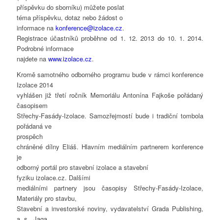
příspěvku do sborníku) můžete poslat
téma příspěvku, dotaz nebo žádost o
informace na
konference@izolace.cz
.
Registrace účastníků proběhne od 1. 12. 2013 do 10. 1. 2014.
Podrobné informace
najdete na
www.izolace.cz
.
Kromě samotného odborného programu bude v rámci konference
Izolace 2014
vyhlášen již třetí ročník Memoriálu Antonína Fajkoše pořádaný
časopisem
Střechy-Fasády-Izolace. Samozřejmostí bude i tradiční tombola
pořádaná ve
prospěch
chráněné dílny Eliáš. Hlavním mediálním partnerem konference
je
odborný portál pro stavební izolace a stavební
fyziku izolace.cz. Dalšími
mediálními partnery jsou časopisy Střechy-Fasády-Izolace,
Materiály pro stavbu,
Stavební a investorské noviny, vydavatelství Grada Publishing,
a. s., Jaga