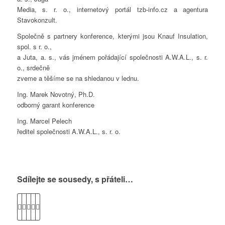
Media, s. r. o., internetový portál tzb-info.cz a agentura
Stavokonzult.
Společně s partnery konference, kterými jsou Knauf Insulation,
spol. s r. o.,
a Juta, a. s., vás jménem pořádající společnosti A.W.A.L., s. r.
o., srdečně
zveme a těšíme se na shledanou v lednu.
Ing. Marek Novotný, Ph.D.
odborný garant konference
Ing. Marcel Pelech
ředitel společnosti A.W.A.L., s. r. o.
Sdílejte se sousedy, s přáteli…