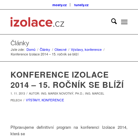
mosty.cz
tunely.cz
Články
Jste zde:
Domů
/
Články
/
Obecné
/
Výstavy, konference
/
Konference Izolace 2014 – 15. ročník se blíží
KONFERENCE IZOLACE
2014 – 15. ROČNÍK SE BLÍŽÍ
/
1. 11. 2013
AUTOR:
ING. MAREK NOVOTNÝ, PH.D.; ING. MARCEL
/
VÝSTAVY, KONFERENCE
PELECH
Připravujeme definitivní program na konferenci Izolace 2014,
která se