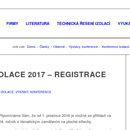
FIRMY
LITERATURA
TECHNICKÁ ŘEŠENÍ IZOLACÍ
VÝUK
Jste zde:
Domů
/
Články
/
Obecné
/
Výstavy, konference
/
Konference Izolace
OLACE 2017 – REGISTRACE
IZOLACE
,
VÝSTAVY, KONFERENCE
 Připomínáme Vám, že od 1. prosince 2016 je možné se přihlásit na
8. ročník s tématickým zaměřením na ploché střechy.