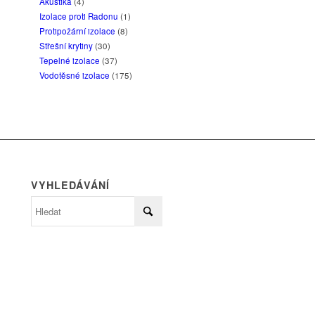
Akustika
(4)
Izolace proti Radonu
(1)
Protipožární izolace
(8)
Střešní krytiny
(30)
Tepelné izolace
(37)
Vodotěsné izolace
(175)
VYHLEDÁVÁNÍ