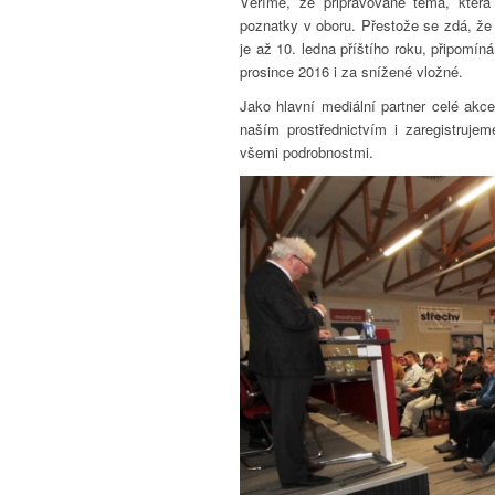
Věříme, že připravované téma, která 
poznatky v oboru. Přestože se zdá, že 
je až 10. ledna příštího roku, připomín
prosince 2016 i za snížené vložné.
Jako hlavní mediální partner celé ak
naším prostřednictvím i zaregistruj
všemi podrobnostmi.