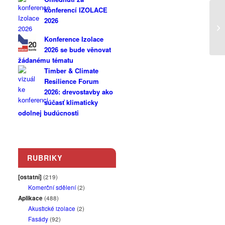
konferencí IZOLACE
2026
Konference Izolace
2026 se bude věnovat
žádanému tématu
Timber & Climate
Resilience Forum
2026: drevostavby ako
súčasť klimaticky
odolnej budúcnosti
RUBRIKY
[ostatní]
(219)
Komerční sdělení
(2)
Aplikace
(488)
Akustické izolace
(2)
Fasády
(92)