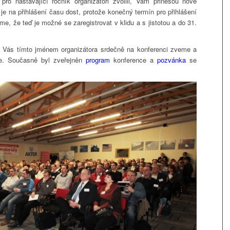
pro nastávající ročník organizátoři zvolili, Vám přinesou nové
je na přihlášení času dost, protože konečný termín pro přihlášení
áme, že teď je možné se zaregistrovat v klidu a s jistotou a do 31.
ce Vás tímto jménem organizátora srdečně na konferenci zveme a
eme. Současně byl zveřejněn
program
konference a
pozvánka
se