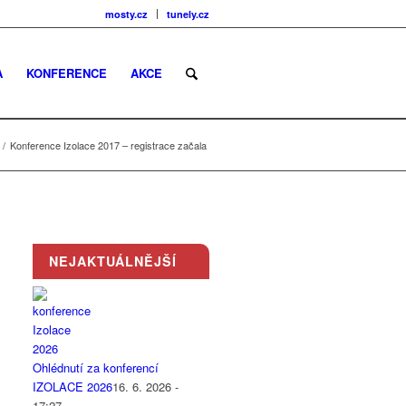
mosty.cz
tunely.cz
A
KONFERENCE
AKCE
/
Konference Izolace 2017 – registrace začala
NEJAKTUÁLNĚJŠÍ
Ohlédnutí za konferencí
IZOLACE 2026
16. 6. 2026 -
17:27