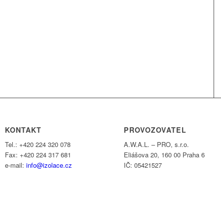
KONTAKT
PROVOZOVATEL
Tel.: +420 224 320 078
A.W.A.L. – PRO, s.r.o.
Fax: +420 224 317 681
Eliášova 20, 160 00 Praha 6
e-mail:
info@izolace.cz
IČ: 05421527