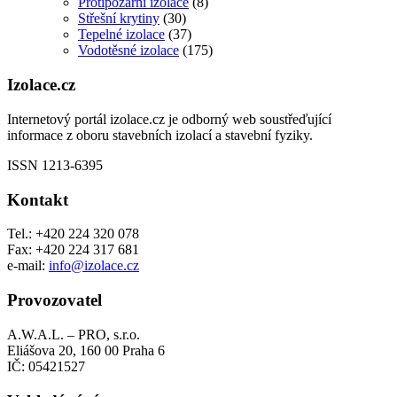
Protipožární izolace
(8)
Střešní krytiny
(30)
Tepelné izolace
(37)
Vodotěsné izolace
(175)
Izolace.cz
Internetový portál izolace.cz je odborný web soustřeďující
informace z oboru stavebních izolací a stavební fyziky.
ISSN 1213-6395
Kontakt
Tel.: +420 224 320 078
Fax: +420 224 317 681
e-mail:
info@izolace.cz
Provozovatel
A.W.A.L. – PRO, s.r.o.
Eliášova 20, 160 00 Praha 6
IČ: 05421527