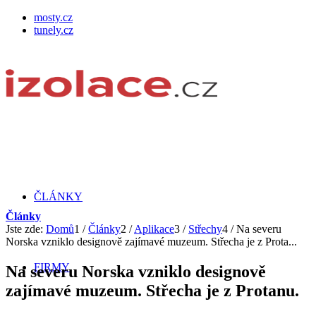
mosty.cz
tunely.cz
ČLÁNKY
Články
Jste zde:
Domů
1
/
Články
2
/
Aplikace
3
/
Střechy
4
/
Na severu
Norska vzniklo designově zajímavé muzeum. Střecha je z Prota...
FIRMY
Na severu Norska vzniklo designově
zajímavé muzeum. Střecha je z Protanu.