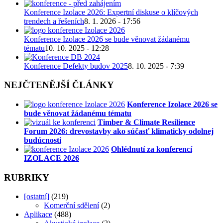
Konference Izolace 2026: Expertní diskuse o klíčových
trendech a řešeních
8. 1. 2026 - 17:56
Konference Izolace 2026 se bude věnovat žádanému
tématu
10. 10. 2025 - 12:28
Konference Defekty budov 2025
8. 10. 2025 - 7:39
NEJČTENĚJŠÍ ČLÁNKY
Konference Izolace 2026 se
bude věnovat žádanému tématu
Timber & Climate Resilience
Forum 2026: drevostavby ako súčasť klimaticky odolnej
budúcnosti
Ohlédnutí za konferencí
IZOLACE 2026
RUBRIKY
[ostatní]
(219)
Komerční sdělení
(2)
Aplikace
(488)