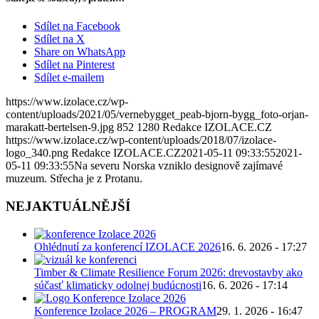
Sdílet na Facebook
Sdílet na X
Share on WhatsApp
Sdílet na Pinterest
Sdílet e-mailem
https://www.izolace.cz/wp-
content/uploads/2021/05/vernebygget_peab-bjorn-bygg_foto-orjan-
marakatt-bertelsen-9.jpg
852
1280
Redakce IZOLACE.CZ
https://www.izolace.cz/wp-content/uploads/2018/07/izolace-
logo_340.png
Redakce IZOLACE.CZ
2021-05-11 09:33:55
2021-
05-11 09:33:55
Na severu Norska vzniklo designově zajímavé
muzeum. Střecha je z Protanu.
NEJAKTUÁLNĚJŠÍ
Ohlédnutí za konferencí IZOLACE 2026
16. 6. 2026 - 17:27
Timber & Climate Resilience Forum 2026: drevostavby ako
súčasť klimaticky odolnej budúcnosti
16. 6. 2026 - 17:14
Konference Izolace 2026 – PROGRAM
29. 1. 2026 - 16:47