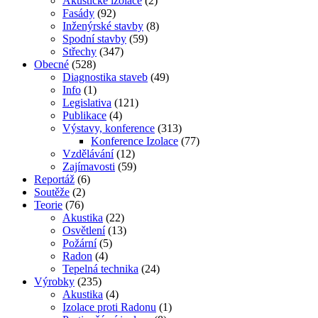
Akustické izolace
(2)
Fasády
(92)
Inženýrské stavby
(8)
Spodní stavby
(59)
Střechy
(347)
Obecné
(528)
Diagnostika staveb
(49)
Info
(1)
Legislativa
(121)
Publikace
(4)
Výstavy, konference
(313)
Konference Izolace
(77)
Vzdělávání
(12)
Zajímavosti
(59)
Reportáž
(6)
Soutěže
(2)
Teorie
(76)
Akustika
(22)
Osvětlení
(13)
Požární
(5)
Radon
(4)
Tepelná technika
(24)
Výrobky
(235)
Akustika
(4)
Izolace proti Radonu
(1)