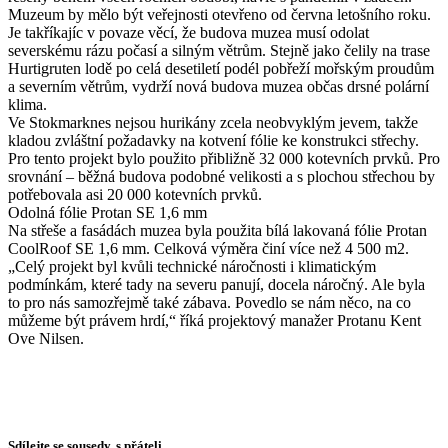
Muzeum by mělo být veřejnosti otevřeno od června letošního roku.
Je takříkajíc v povaze věcí, že budova muzea musí odolat
severskému rázu počasí a silným větrům. Stejně jako čelily na trase
Hurtigruten lodě po celá desetiletí podél pobřeží mořským proudům
a severním větrům, vydrží nová budova muzea občas drsné polární
klima.
Ve Stokmarknes nejsou hurikány zcela neobvyklým jevem, takže
kladou zvláštní požadavky na kotvení fólie ke konstrukci střechy.
Pro tento projekt bylo použito přibližně 32 000 kotevních prvků. Pro
srovnání – běžná budova podobné velikosti a s plochou střechou by
potřebovala asi 20 000 kotevních prvků.
Odolná fólie Protan SE 1,6 mm
Na střeše a fasádách muzea byla použita bílá lakovaná fólie Protan
CoolRoof SE 1,6 mm. Celková výměra činí více než 4 500 m2.
„Celý projekt byl kvůli technické náročnosti i klimatickým
podmínkám, které tady na severu panují, docela náročný. Ale byla
to pro nás samozřejmě také zábava. Povedlo se nám něco, na co
můžeme být právem hrdí,“ říká projektový manažer Protanu Kent
Ove Nilsen.
Sdílejte se sousedy, s přáteli…