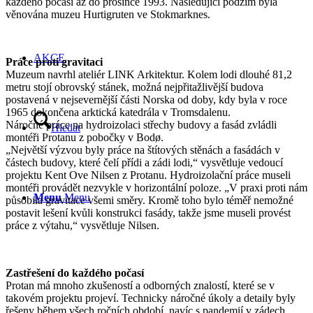
každého počasí až do prosince 1993. Následující podzim byla
věnována muzeu Hurtigruten ve Stokmarknes.
AKCE
Práce proti gravitaci
Muzeum navrhl ateliér LINK Arkitektur. Kolem lodi dlouhé 81,2
metru stojí obrovský stánek, možná nejpřitažlivější budova
postavená v nejsevernější části Norska od doby, kdy byla v roce
1965 dokončena arktická katedrála v Tromsdalenu.
Náročné práce na hydroizolaci střechy budovy a fasád zvládli
Hledat
montéři Protanu z pobočky v Bodø.
„Největší výzvou byly práce na štítových stěnách a fasádách v
částech budovy, které čelí přídi a zádi lodi,“ vysvětluje vedoucí
projektu Kent Ove Nilsen z Protanu. Hydroizolační práce museli
montéři provádět nezvykle v horizontální poloze. „V praxi proti nám
Menu
Menu
působila gravitace všemi směry. Kromě toho bylo téměř nemožné
postavit lešení kvůli konstrukci fasády, takže jsme museli provést
práce z výtahu,“ vysvětluje Nilsen.
Zastřešení do každého počasí
Protan má mnoho zkušeností a odborných znalostí, které se v
takovém projektu projeví. Technicky náročné úkoly a detaily byly
řešeny během všech ročních období, navíc s pandemií v zádech.