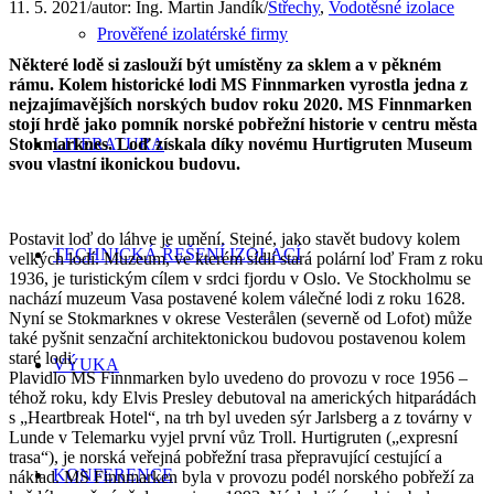
11. 5. 2021
/
autor:
Ing. Martin Jandík
/
Střechy
,
Vodotěsné izolace
Prověřené izolatérské firmy
Některé lodě si zaslouží být umístěny za sklem a v pěkném
rámu. Kolem historické lodi MS Finnmarken vyrostla jedna z
nejzajímavějších norských budov roku 2020. MS Finnmarken
stojí hrdě jako pomník norské pobřežní historie v centru města
Stokmarknes. Loď získala díky novému Hurtigruten Museum
LITERATURA
svou vlastní ikonickou budovu.
Postavit loď do láhve je umění. Stejné, jako stavět budovy kolem
TECHNICKÁ ŘEŠENÍ IZOLACÍ
velkých lodí. Muzeum, ve kterém sídlí stará polární loď Fram z roku
1936, je turistickým cílem v srdci fjordu v Oslo. Ve Stockholmu se
nachází muzeum Vasa postavené kolem válečné lodi z roku 1628.
Nyní se Stokmarknes v okrese Vesterålen (severně od Lofot) může
také pyšnit senzační architektonickou budovou postavenou kolem
staré lodi.
VÝUKA
Plavidlo MS Finnmarken bylo uvedeno do provozu v roce 1956 –
téhož roku, kdy Elvis Presley debutoval na amerických hitparádách
s „Heartbreak Hotel“, na trh byl uveden sýr Jarlsberg a z továrny v
Lunde v Telemarku vyjel první vůz Troll. Hurtigruten („expresní
trasa“), je norská veřejná pobřežní trasa přepravující cestující a
KONFERENCE
náklad. MS Finnmarken byla v provozu podél norského pobřeží za