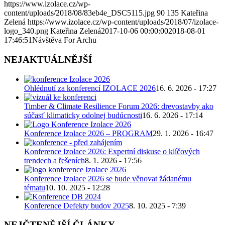
https://www.izolace.cz/wp-
content/uploads/2018/08/83eb4e_DSC5115.jpg
90
135
Kateřina
Zelená
https://www.izolace.cz/wp-content/uploads/2018/07/izolace-
logo_340.png
Kateřina Zelená
2017-10-06 00:00:00
2018-08-01
17:46:51
Návštěva For Archu
NEJAKTUÁLNĚJŠÍ
Ohlédnutí za konferencí IZOLACE 2026
16. 6. 2026 - 17:27
Timber & Climate Resilience Forum 2026: drevostavby ako
súčasť klimaticky odolnej budúcnosti
16. 6. 2026 - 17:14
Konference Izolace 2026 – PROGRAM
29. 1. 2026 - 16:47
Konference Izolace 2026: Expertní diskuse o klíčových
trendech a řešeních
8. 1. 2026 - 17:56
Konference Izolace 2026 se bude věnovat žádanému
tématu
10. 10. 2025 - 12:28
Konference Defekty budov 2025
8. 10. 2025 - 7:39
NEJČTENĚJŠÍ ČLÁNKY