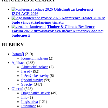
Ohlédnutí za konferencí
IZOLACE 2026
Konference Izolace 2026 se
bude věnovat žádanému tématu
Timber & Climate Resilience
Forum 2026: drevostavby ako súčasť klimaticky odolnej
budúcnosti
RUBRIKY
[ostatní]
(219)
Komerční sdělení
(2)
Aplikace
(488)
Akustické izolace
(2)
Fasády
(92)
Inženýrské stavby
(8)
Spodní stavby
(59)
Střechy
(347)
Obecné
(528)
Diagnostika staveb
(49)
Info
(1)
Legislativa
(121)
Publikace
(4)