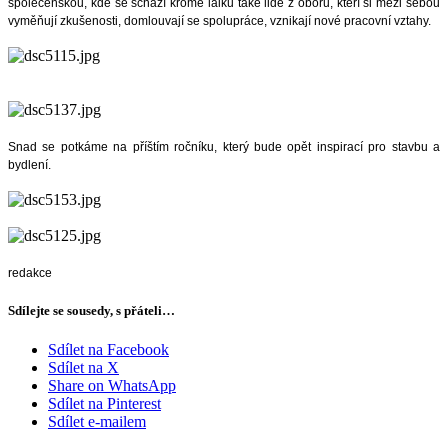
společenskou, kde se schází kromě laiků také lidé z oboru, kteří si mezi sebou
vyměňují zkušenosti, domlouvají se spolupráce, vznikají nové pracovní vztahy.
Snad se potkáme na příštím ročníku, který bude opět inspirací pro stavbu a
bydlení.
redakce
Sdílejte se sousedy, s přáteli…
Sdílet na Facebook
Sdílet na X
Share on WhatsApp
Sdílet na Pinterest
Sdílet e-mailem