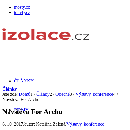
mosty.cz
tunely.cz
ČLÁNKY
Články
Jste zde:
Domů
1
/
Články
2
/
Obecné
3
/
Výstavy, konference
4
/
Návštěva For Archu
FIRMY
Návštěva For Archu
6. 10. 2017
/
autor:
Kateřina Zelená
/
Výstavy, konference