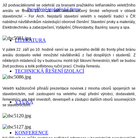
Již podvacátéosmé se odehrál za branami pražského letňanského veletržního
Prověřené izolatérské firmy
areálu ve dnech 19. – 23. září veletrh určený široké veřejnosti v oblasti
stavebnictví – For Arch. Nejstarší stavební veletrh s nejdelší tradicí v ČR
nabídnul návštěvníkům následující oborové členění: Stavební prvky a materiály,
Elektrotechniku a zabezpečení, Vytápění, Dřevostavby, Bazény, sauny a spa.
LITERATURA
V pátek 22. září po 10. hodině ranní se za jemného deště do fronty před bránu
areálu dostavilo velké množství návštěvníků z řad dospělých i studentů. Z
některých mládenců by v budoucnu mohli být šikovní řemeslníci, kteří se budou
živit poctivou a tolik potřebnou ruční prací. Chvála řemeslu.
TECHNICKÁ ŘEŠENÍ IZOLACÍ
Veletrh každoročně přináší prezentace novinek z mnoha oborů spojených se
stavebnictvím, své zastoupení na veletrhu mají přední výrobci, dodavatelé,
řemeslníci, ale také investoři, developeři a zástupci dalších oborů souvisejících
VÝUKA
se stavebnictvím.
KONFERENCE