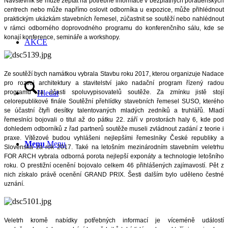
Návštěvník se může zeptat na potřebné informace v bezplatných poradenských
centrech nebo může napřímo oslovit odborníka u expozice, může přihlédnout
praktickým ukázkám stavebních řemesel, zúčastnit se soutěží nebo nahlédnout
v rámci odborného doprovodného programu do konferenčního sálu, kde se
konají konference, semináře a workshopy.
AKCE
Ze soutěží bych namátkou vybrala Stavbu roku 2017, kterou organizuje Nadace
pro rozvoj architektury a stavitelství jako nadační program řízený radou
programu za účasti spoluvypisovatelů soutěže. Za zmínku jistě stojí
Hledat
celorepublikové finále Soutěžní přehlídky stavebních řemesel SUSO, kterého
se účastní čtyři desítky talentovaných mladých zedníků a truhlářů. Mladí
řemeslníci bojovali o titul až do pátku 22. září v prostorách haly 6, kde pod
dohledem odborníků z řad partnerů soutěže museli zvládnout zadání z teorie i
praxe. Vítězové budou vyhlášeni nejlepšími řemeslníky České republiky a
Menu
Menu
Slovenska za rok 2017. Také na letošním mezinárodním stavebním veletrhu
FOR ARCH vybrala odborná porota nejlepší exponáty a technologie letošního
roku. O prestižní ocenění bojovalo celkem 46 přihlášených zajímavostí. Pět z
nich získalo právě ocenění GRAND PRIX. Šesti dalším bylo uděleno čestné
uznání.
Veletrh kromě nabídky potřebných informací je víceméně událostí