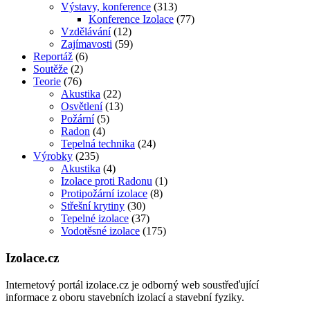
Výstavy, konference
(313)
Konference Izolace
(77)
Vzdělávání
(12)
Zajímavosti
(59)
Reportáž
(6)
Soutěže
(2)
Teorie
(76)
Akustika
(22)
Osvětlení
(13)
Požární
(5)
Radon
(4)
Tepelná technika
(24)
Výrobky
(235)
Akustika
(4)
Izolace proti Radonu
(1)
Protipožární izolace
(8)
Střešní krytiny
(30)
Tepelné izolace
(37)
Vodotěsné izolace
(175)
Izolace.cz
Internetový portál izolace.cz je odborný web soustřeďující
informace z oboru stavebních izolací a stavební fyziky.