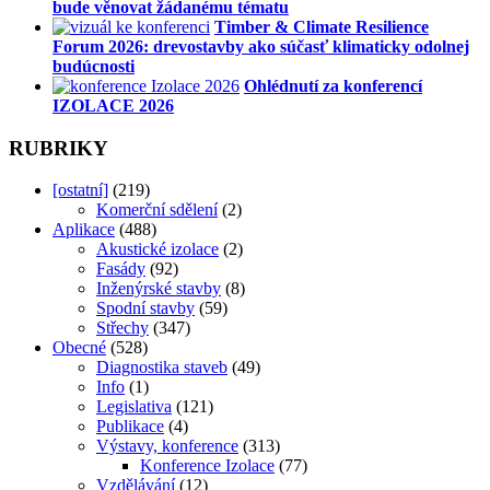
bude věnovat žádanému tématu
Timber & Climate Resilience
Forum 2026: drevostavby ako súčasť klimaticky odolnej
budúcnosti
Ohlédnutí za konferencí
IZOLACE 2026
RUBRIKY
[ostatní]
(219)
Komerční sdělení
(2)
Aplikace
(488)
Akustické izolace
(2)
Fasády
(92)
Inženýrské stavby
(8)
Spodní stavby
(59)
Střechy
(347)
Obecné
(528)
Diagnostika staveb
(49)
Info
(1)
Legislativa
(121)
Publikace
(4)
Výstavy, konference
(313)
Konference Izolace
(77)
Vzdělávání
(12)