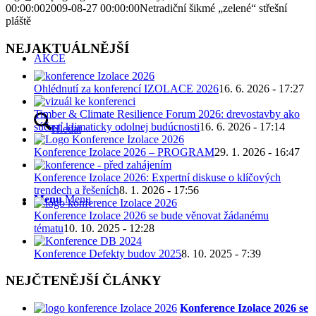
00:00:00
2009-08-27 00:00:00
Netradiční šikmé „zelené“ střešní
pláště
NEJAKTUÁLNĚJŠÍ
AKCE
Ohlédnutí za konferencí IZOLACE 2026
16. 6. 2026 - 17:27
Timber & Climate Resilience Forum 2026: drevostavby ako
súčasť klimaticky odolnej budúcnosti
16. 6. 2026 - 17:14
Hledat
Konference Izolace 2026 – PROGRAM
29. 1. 2026 - 16:47
Konference Izolace 2026: Expertní diskuse o klíčových
trendech a řešeních
8. 1. 2026 - 17:56
Menu
Menu
Konference Izolace 2026 se bude věnovat žádanému
tématu
10. 10. 2025 - 12:28
Konference Defekty budov 2025
8. 10. 2025 - 7:39
NEJČTENĚJŠÍ ČLÁNKY
Konference Izolace 2026 se