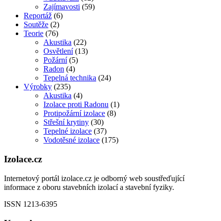
Zajímavosti
(59)
Reportáž
(6)
Soutěže
(2)
Teorie
(76)
Akustika
(22)
Osvětlení
(13)
Požární
(5)
Radon
(4)
Tepelná technika
(24)
Výrobky
(235)
Akustika
(4)
Izolace proti Radonu
(1)
Protipožární izolace
(8)
Střešní krytiny
(30)
Tepelné izolace
(37)
Vodotěsné izolace
(175)
Izolace.cz
Internetový portál izolace.cz je odborný web soustřeďující
informace z oboru stavebních izolací a stavební fyziky.
ISSN 1213-6395