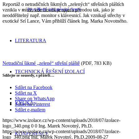
Reportáž o netradičních šikmých „zelených“ střešních pláštích
Prověřené izolatérské firmy
vznikla v místě, kde člověk je spjat s přírodou tak, jako je
neoddělitelný např. monitor s klávesnicí. Jak vznikají střechy v
exotické Srí Lance, Vám přiblíží článek Ing. Marka Novotného.
LITERATURA
Netradiční šikmé „zelené“ střešní pláště
(PDF, 783 KB)
TECHNICKÁ ŘEŠENÍ IZOLACÍ
Sdílejte se sousedy, s přáteli…
Sdílet na Facebook
Sdílet na X
Share on WhatsApp
VÝUKA
Sdílet na Pinterest
Sdílet e-mailem
https://www.izolace.cz/wp-content/uploads/2018/07/izolace-
logo_340.png
0
0
Ing. Marek Novotný, Ph.D.
https://www.izolace.cz/wp-content/uploads/2018/07/izolace-
KONFERENCE
logo_340.png
Ing. Marek Novotný, Ph.D.
2009-08-27