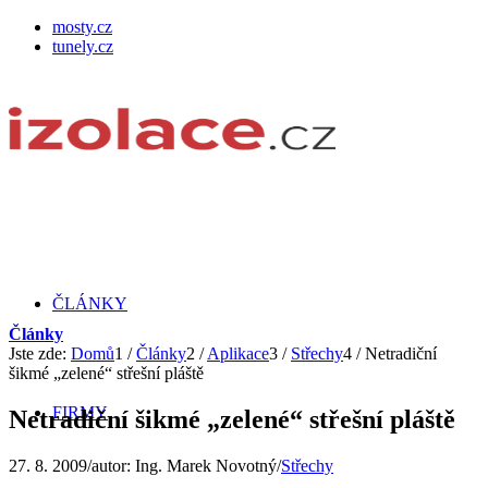
mosty.cz
tunely.cz
ČLÁNKY
Články
Jste zde:
Domů
1
/
Články
2
/
Aplikace
3
/
Střechy
4
/
Netradiční
šikmé „zelené“ střešní pláště
FIRMY
Netradiční šikmé „zelené“ střešní pláště
27. 8. 2009
/
autor:
Ing. Marek Novotný
/
Střechy