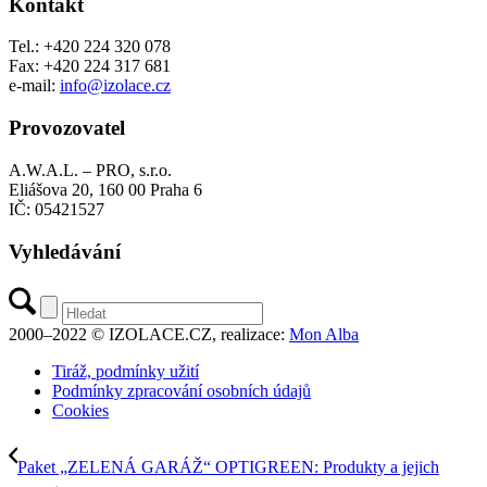
Kontakt
Tel.: +420 224 320 078
Fax: +420 224 317 681
e-mail:
info@izolace.cz
Provozovatel
A.W.A.L. – PRO, s.r.o.
Eliášova 20, 160 00 Praha 6
IČ: 05421527
Vyhledávání
2000–2022 © IZOLACE.CZ, realizace:
Mon Alba
Tiráž, podmínky užití
Podmínky zpracování osobních údajů
Cookies
Paket „ZELENÁ GARÁŽ“ OPTIGREEN: Produkty a jejich