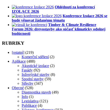
Ohlédnutí za konferencí
IZOLACE 2026
Konference Izolace 2026 se
bude věnovat žádanému tématu
Timber & Climate Resilience
Forum 2026: drevostavby ako súčasť klimaticky odolnej
budúcnosti
RUBRIKY
[ostatní]
(219)
Komerční sdělení
(2)
Aplikace
(488)
Akustické izolace
(2)
Fasády
(92)
Inženýrské stavby
(8)
Spodní stavby
(59)
Střechy
(347)
Obecné
(528)
Diagnostika staveb
(49)
Info
(1)
Legislativa
(121)
Publikace
(4)
Výstavy, konference
(313)