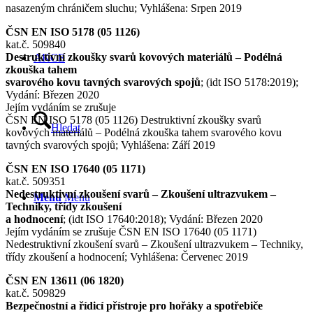
nasazeným chráničem sluchu; Vyhlášena: Srpen 2019
ČSN EN ISO 5178 (05 1126)
kat.č. 509840
Destruktivní zkoušky svarů kovových materiálů – Podélná
AKCE
zkouška tahem
svarového kovu tavných svarových spojů
; (idt ISO 5178:2019);
Vydání: Březen 2020
Jejím vydáním se zrušuje
ČSN EN ISO 5178 (05 1126) Destruktivní zkoušky svarů
Hledat
kovových materiálů – Podélná zkouška tahem svarového kovu
tavných svarových spojů; Vyhlášena: Září 2019
ČSN EN ISO 17640 (05 1171)
kat.č. 509351
Nedestruktivní zkoušení svarů – Zkoušení ultrazvukem –
Menu
Menu
Techniky, třídy zkoušení
a hodnocení
; (idt ISO 17640:2018); Vydání: Březen 2020
Jejím vydáním se zrušuje ČSN EN ISO 17640 (05 1171)
Nedestruktivní zkoušení svarů – Zkoušení ultrazvukem – Techniky,
třídy zkoušení a hodnocení; Vyhlášena: Červenec 2019
ČSN EN 13611 (06 1820)
kat.č. 509829
Bezpečnostní a řídicí přístroje pro hořáky a spotřebiče