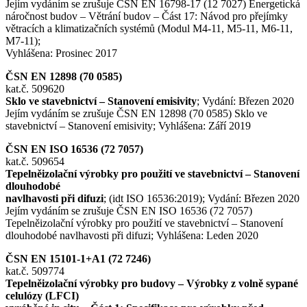
Jejím vydáním se zrušuje ČSN EN 16798-17 (12 7027) Energetická
náročnost budov – Větrání budov – Část 17: Návod pro přejímky
větracích a klimatizačních systémů (Modul M4-11, M5-11, M6-11,
M7-11);
Vyhlášena: Prosinec 2017
ČSN EN 12898 (70 0585)
kat.č. 509620
Sklo ve stavebnictví – Stanovení emisivity
; Vydání: Březen 2020
Jejím vydáním se zrušuje ČSN EN 12898 (70 0585) Sklo ve
stavebnictví – Stanovení emisivity; Vyhlášena: Září 2019
ČSN EN ISO 16536 (72 7057)
kat.č. 509654
Tepelněizolační výrobky pro použití ve stavebnictví – Stanovení
dlouhodobé
navlhavosti při difuzi
; (idt ISO 16536:2019); Vydání: Březen 2020
Jejím vydáním se zrušuje ČSN EN ISO 16536 (72 7057)
Tepelněizolační výrobky pro použití ve stavebnictví – Stanovení
dlouhodobé navlhavosti při difuzi; Vyhlášena: Leden 2020
ČSN EN 15101-1+A1 (72 7246)
kat.č. 509774
Tepelněizolační výrobky pro budovy – Výrobky z volně sypané
celulózy (LFCI)