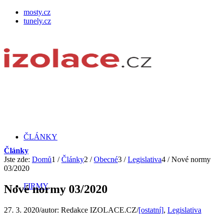
mosty.cz
tunely.cz
ČLÁNKY
Články
Jste zde:
Domů
1
/
Články
2
/
Obecné
3
/
Legislativa
4
/
Nové normy
03/2020
FIRMY
Nové normy 03/2020
27. 3. 2020
/
autor:
Redakce IZOLACE.CZ
/
[ostatní]
,
Legislativa