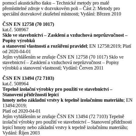
pomocí akustického tlaku – Technické metody pro malé
přemístitelné zdroje v dozvukovém poli – Část 2: Metody pro
speciální dozvukové zkušební místnosti; Vydání: Březen 2010
ČSN EN 12758 (70 1017)
kat.č. 508967
Sklo ve stavebnictví – Zasklení a vzduchová neprůzvučnost –
Popisy výrobků
a stanovení vlastností a rozšíření pravidel
; EN 12758:2019; Platí
od 2020-04-01
Jejím vyhlášením se zrušuje ČSN EN 12758 (70 1017) Sklo ve
stavebnictví – Zasklení a vzduchová neprůzvučnost – Popisy
výrobků a stanovení vlastností; Vydání: Červen 2011
ČSN EN 13494 (72 7103)
kat.č. 508964
Tepelně izolační výrobky pro použití ve stavebnictví –
Stanovení přídržnosti lepicí
hmoty nebo základní vrstvy k tepelně izolačnímu materiálu
; EN
13494:2019;
Platí od 2020-04-01
Jejím vyhlášením se zrušuje ČSN EN 13494 (72 7103) Tepelně
izolační výrobky pro použití ve stavebnictví – Stanovení přídržnosti
lepicí hmoty nebo základní vrstvy k tepelně izolačnímu materiálu;
Vydání: Říjen 2003