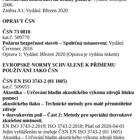
2006
Změna A1; Vydání: Březen 2020
OPRAVY ČSN
ČSN 73 0810
kat.č. 509770
Požární bezpečnost staveb – Společná ustanovení
; Vydání:
Červenec 2016
Oprava 1; Vydání: Březen 2020 (Oprava je vydána tiskem)
EVROPSKÉ NORMY SCHVÁLENÉ K PŘÍMÉMU
POUŽÍVÁNÍ JAKO ČSN
ČSN EN ISO 3743-2 (01 1605)
kat.č. 509055
Akustika – Určování hladin akustického výkonu zdrojů hluku
pomocí
akustického tlaku – Technické metody pro malé přemístitelné
zdroje
v dozvukovém poli – Část 2: Metody pro speciální dozvukové
zkušební místnosti
;
EN ISO 3743-2:2019; ISO 3743-2:2018; Platí od 2020-04-01
Jejím vyhlášením se zrušuje ČSN EN ISO 3743-2 (01 1605)
Akustika – Určování hladin akustického výkonu zdrojů hluku