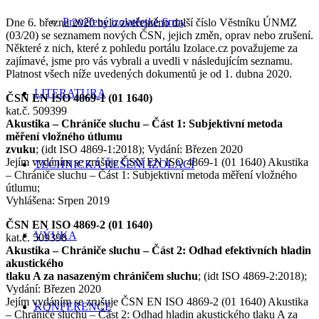
Prověřené izolatérské firmy
Dne 6. března 2020 bylo zveřejněno další číslo Věstníku ÚNMZ
(03/20) se seznamem nových ČSN, jejich změn, oprav nebo zrušení.
Některé z nich, které z pohledu portálu Izolace.cz považujeme za
zajímavé, jsme pro vás vybrali a uvedli v následujícím seznamu.
Platnost všech níže uvedených dokumentů je od 1. dubna 2020.
LITERATURA
ČSN EN ISO 4869-1 (01 1640)
kat.č. 509399
Akustika – Chrániče sluchu – Část 1: Subjektivní metoda
měření vložného útlumu
zvuku
; (idt ISO 4869-1:2018); Vydání: Březen 2020
Jejím vydáním se zrušuje ČSN EN ISO 4869-1 (01 1640) Akustika
TECHNICKÁ ŘEŠENÍ IZOLACÍ
– Chrániče sluchu – Část 1: Subjektivní metoda měření vložného
útlumu;
Vyhlášena: Srpen 2019
ČSN EN ISO 4869-2 (01 1640)
VÝUKA
kat.č. 509398
Akustika – Chrániče sluchu – Část 2: Odhad efektivních hladin
akustického
tlaku A za nasazeným chráničem sluchu
; (idt ISO 4869-2:2018);
Vydání: Březen 2020
Jejím vydáním se zrušuje ČSN EN ISO 4869-2 (01 1640) Akustika
KONFERENCE
– Chrániče sluchu – Část 2: Odhad hladin akustického tlaku A za