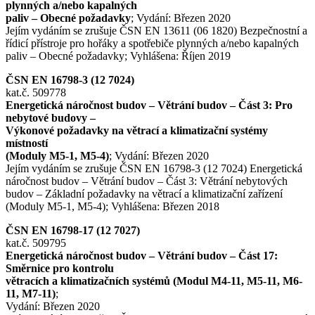
plynných a/nebo kapalných
paliv – Obecné požadavky
; Vydání: Březen 2020
Jejím vydáním se zrušuje ČSN EN 13611 (06 1820) Bezpečnostní a
řídicí přístroje pro hořáky a spotřebiče plynných a/nebo kapalných
paliv – Obecné požadavky; Vyhlášena: Říjen 2019
ČSN EN 16798-3 (12 7024)
kat.č. 509778
Energetická náročnost budov – Větrání budov – Část 3: Pro
nebytové budovy –
Výkonové požadavky na větrací a klimatizační systémy
místností
(Moduly M5-1, M5-4)
; Vydání: Březen 2020
Jejím vydáním se zrušuje ČSN EN 16798-3 (12 7024) Energetická
náročnost budov – Větrání budov – Část 3: Větrání nebytových
budov – Základní požadavky na větrací a klimatizační zařízení
(Moduly M5-1, M5-4); Vyhlášena: Březen 2018
ČSN EN 16798-17 (12 7027)
kat.č. 509795
Energetická náročnost budov – Větrání budov – Část 17:
Směrnice pro kontrolu
větracích a klimatizačních systémů (Modul M4-11, M5-11, M6-
11, M7-11)
;
Vydání: Březen 2020