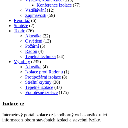
Konference Izolace
(77)
Vzdělávání
(12)
Zajímavosti
(59)
Reportáž
(6)
Soutěže
(2)
Teorie
(76)
Akustika
(22)
Osvětlení
(13)
Požární
(5)
Radon
(4)
Tepelná technika
(24)
Výrobky
(235)
Akustika
(4)
Izolace proti Radonu
(1)
Protipožární izolace
(8)
Střešní krytiny
(30)
Tepelné izolace
(37)
Vodotěsné izolace
(175)
Izolace.cz
Internetový portál izolace.cz je odborný web soustřeďující
informace z oboru stavebních izolací a stavební fyziky.