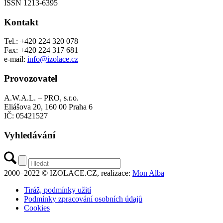
ISSN 1213-6395
Kontakt
Tel.: +420 224 320 078
Fax: +420 224 317 681
e-mail:
info@izolace.cz
Provozovatel
A.W.A.L. – PRO, s.r.o.
Eliášova 20, 160 00 Praha 6
IČ: 05421527
Vyhledávání
2000–2022 © IZOLACE.CZ, realizace:
Mon Alba
Tiráž, podmínky užití
Podmínky zpracování osobních údajů
Cookies