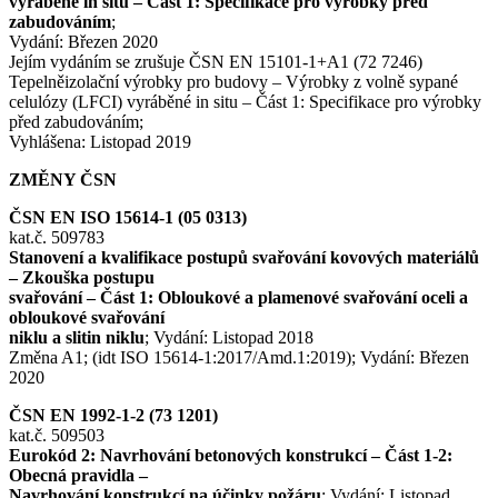
vyráběné in situ – Část 1: Specifikace pro výrobky před
zabudováním
;
Vydání: Březen 2020
Jejím vydáním se zrušuje ČSN EN 15101-1+A1 (72 7246)
Tepelněizolační výrobky pro budovy – Výrobky z volně sypané
celulózy (LFCI) vyráběné in situ – Část 1: Specifikace pro výrobky
před zabudováním;
Vyhlášena: Listopad 2019
ZMĚNY ČSN
ČSN EN ISO 15614-1 (05 0313)
kat.č. 509783
Stanovení a kvalifikace postupů svařování kovových materiálů
– Zkouška postupu
svařování – Část 1: Obloukové a plamenové svařování oceli a
obloukové svařování
niklu a slitin niklu
; Vydání: Listopad 2018
Změna A1; (idt ISO 15614-1:2017/Amd.1:2019); Vydání: Březen
2020
ČSN EN 1992-1-2 (73 1201)
kat.č. 509503
Eurokód 2: Navrhování betonových konstrukcí – Část 1-2:
Obecná pravidla –
Navrhování konstrukcí na účinky požáru
; Vydání: Listopad