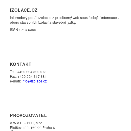
IZOLACE.CZ
Internetový portál izolace.cz je odborný web soustřeďující informace z
oboru stavebních izolací a stavební fyziky.
ISSN 1213-6395
KONTAKT
Tel.: +420 224 320 078
Fax: +420 224 317 681
e-mail:
info@izolace.cz
PROVOZOVATEL
A.W.A.L. – PRO, s.r.o.
Eliášova 20, 160 00 Praha 6