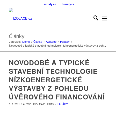
mosty.cz
tunely.cz
Články
Jste zde:
Domů
/
Články
/
Aplikace
/
Fasády
/
Novodobé a typické stavební technologie nízkoenergetické výstavby z poh...
NOVODOBÉ A TYPICKÉ
STAVEBNÍ TECHNOLOGIE
NÍZKOENERGETICKÉ
VÝSTAVBY Z POHLEDU
ÚVĚROVÉHO FINANCOVÁNÍ
/
/
FASÁDY
5. 8. 2011
AUTOR:
ING. PAVEL ZÍDEK