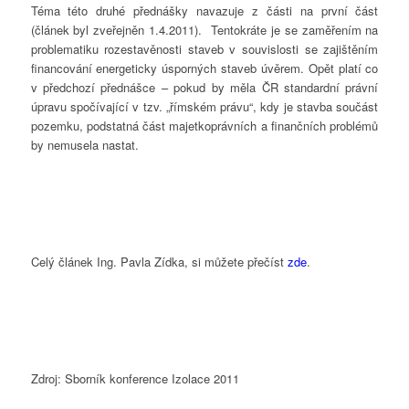
Téma této druhé přednášky navazuje z části na první část
(článek byl zveřejněn 1.4.2011). Tentokráte je se zaměřením na
problematiku rozestavěnosti staveb v souvislosti se zajištěním
financování energeticky úsporných staveb úvěrem. Opět platí co
v předchozí přednášce – pokud by měla ČR standardní právní
úpravu spočívající v tzv. „římském právu“, kdy je stavba součást
pozemku, podstatná část majetkoprávních a finančních problémů
by nemusela nastat.
Celý článek Ing. Pavla Zídka, si můžete přečíst
zde
.
Zdroj: Sborník konference Izolace 2011