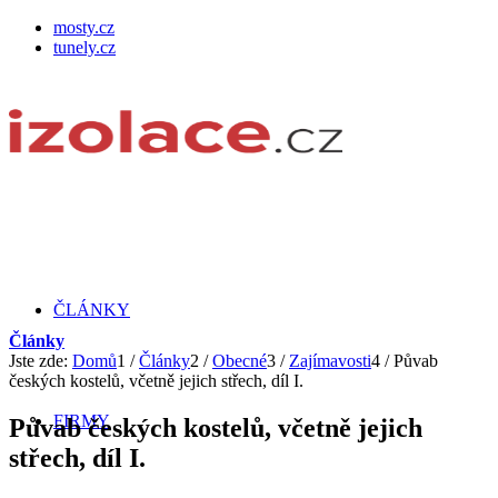
mosty.cz
tunely.cz
ČLÁNKY
Články
Jste zde:
Domů
1
/
Články
2
/
Obecné
3
/
Zajímavosti
4
/
Půvab
českých kostelů, včetně jejich střech, díl I.
FIRMY
Půvab českých kostelů, včetně jejich
střech, díl I.