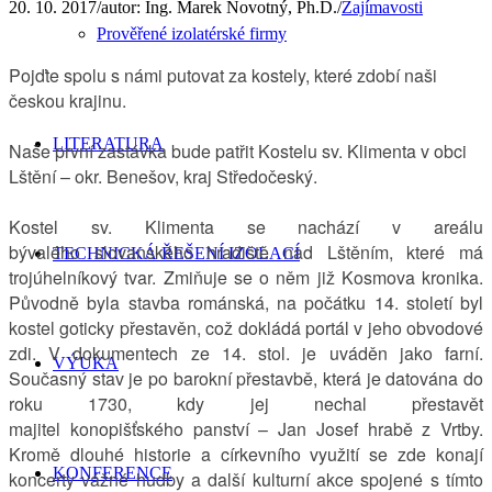
20. 10. 2017
/
autor:
Ing. Marek Novotný, Ph.D.
/
Zajímavosti
Prověřené izolatérské firmy
Pojďte spolu s námi putovat za kostely, které zdobí naši
českou krajinu.
LITERATURA
Naše první zastávka bude patřit Kostelu sv. Klimenta v obci
Lštění
– okr.
Benešov, kraj Středočeský.
Kostel sv. Klimenta se nachází v areálu
bývalého slovanského hradiště nad Lštěním, které má
TECHNICKÁ ŘEŠENÍ IZOLACÍ
trojúhelníkový tvar. Zmiňuje se o něm již Kosmova kronika.
Původně byla stavba románská, na počátku 14. století byl
kostel goticky přestavěn, což dokládá portál v jeho obvodové
zdi. V dokumentech ze 14. stol. je uváděn jako farní.
VÝUKA
Současný stav je po barokní přestavbě, která je datována do
roku 1730, kdy jej nechal přestavět
majitel konopišťského panství
–
Jan Josef hrabě z Vrtby.
Kromě dlouhé historie a církevního využití se zde konají
KONFERENCE
koncerty vážné hudby a další kulturní akce spojené s tímto