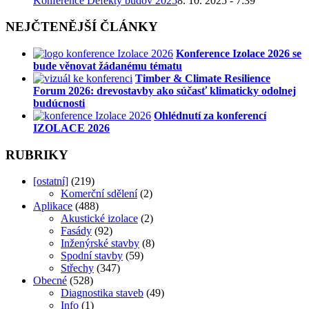
Konference Defekty budov 2025
8. 10. 2025 - 7:39
NEJČTENĚJŠÍ ČLÁNKY
Konference Izolace 2026 se
bude věnovat žádanému tématu
Timber & Climate Resilience
Forum 2026: drevostavby ako súčasť klimaticky odolnej
budúcnosti
Ohlédnutí za konferencí
IZOLACE 2026
RUBRIKY
[ostatní]
(219)
Komerční sdělení
(2)
Aplikace
(488)
Akustické izolace
(2)
Fasády
(92)
Inženýrské stavby
(8)
Spodní stavby
(59)
Střechy
(347)
Obecné
(528)
Diagnostika staveb
(49)
Info
(1)