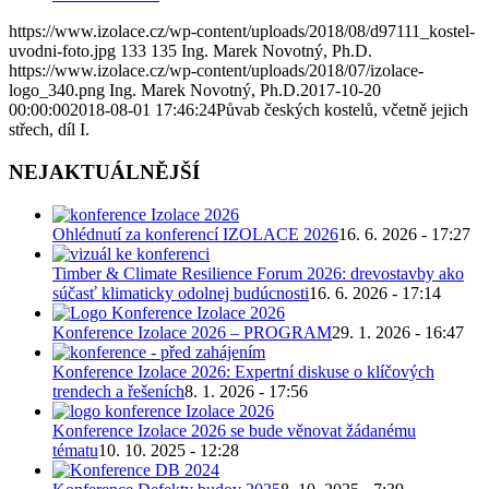
https://www.izolace.cz/wp-content/uploads/2018/08/d97111_kostel-
uvodni-foto.jpg
133
135
Ing. Marek Novotný, Ph.D.
https://www.izolace.cz/wp-content/uploads/2018/07/izolace-
logo_340.png
Ing. Marek Novotný, Ph.D.
2017-10-20
00:00:00
2018-08-01 17:46:24
Půvab českých kostelů, včetně jejich
střech, díl I.
NEJAKTUÁLNĚJŠÍ
Ohlédnutí za konferencí IZOLACE 2026
16. 6. 2026 - 17:27
Timber & Climate Resilience Forum 2026: drevostavby ako
súčasť klimaticky odolnej budúcnosti
16. 6. 2026 - 17:14
Konference Izolace 2026 – PROGRAM
29. 1. 2026 - 16:47
Konference Izolace 2026: Expertní diskuse o klíčových
trendech a řešeních
8. 1. 2026 - 17:56
Konference Izolace 2026 se bude věnovat žádanému
tématu
10. 10. 2025 - 12:28