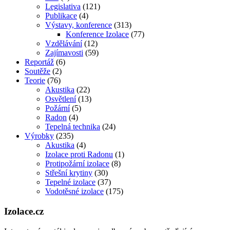
Legislativa
(121)
Publikace
(4)
Výstavy, konference
(313)
Konference Izolace
(77)
Vzdělávání
(12)
Zajímavosti
(59)
Reportáž
(6)
Soutěže
(2)
Teorie
(76)
Akustika
(22)
Osvětlení
(13)
Požární
(5)
Radon
(4)
Tepelná technika
(24)
Výrobky
(235)
Akustika
(4)
Izolace proti Radonu
(1)
Protipožární izolace
(8)
Střešní krytiny
(30)
Tepelné izolace
(37)
Vodotěsné izolace
(175)
Izolace.cz