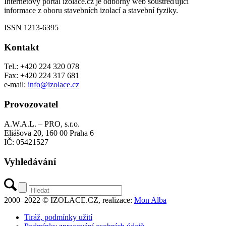
Internetový portál izolace.cz je odborný web soustřeďující
informace z oboru stavebních izolací a stavební fyziky.
ISSN 1213-6395
Kontakt
Tel.: +420 224 320 078
Fax: +420 224 317 681
e-mail:
info@izolace.cz
Provozovatel
A.W.A.L. – PRO, s.r.o.
Eliášova 20, 160 00 Praha 6
IČ: 05421527
Vyhledávání
2000–2022 © IZOLACE.CZ, realizace:
Mon Alba
Tiráž, podmínky užití