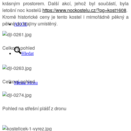
krásným prostorem. Další akcí, jehož byl součástí, byla
letošní noc kostelů
https://www.nockostelu.cz/?pg=kost1608
.
Kromě historické ceny je tento kostel i mimořádně pěkný a
pěkně do krajiny umístěný.
AKCE
Celkový pohled
Hledat
Celkový pohled
Menu
Menu
Pohled na střešní plášť z dronu