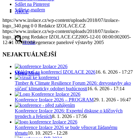
Sdílet na Pinterest
Sdílet e-mailem
AKCE
https://www.izolace.cz/wp-content/uploads/2018/07/izolace-
logo_340.png
0
0
Redakce IZOLACE.CZ
https://www.izolace.cz/wp-content/uploads/2018/07/izolace-
logo_340.png
Redakce IZOLACE.CZ
2005-12-01 00:00:00
2005-
Hledat
12-01 00:00:00
Regenerace panelové výstavby 2005
NEJAKTUÁLNĚJŠÍ
Ohlédnutí za konferencí IZOLACE 2026
16. 6. 2026 - 17:27
Menu
Menu
Timber & Climate Resilience Forum 2026: drevostavby ako
súčasť klimaticky odolnej budúcnosti
16. 6. 2026 - 17:14
Konference Izolace 2026 – PROGRAM
29. 1. 2026 - 16:47
Konference Izolace 2026: Expertní diskuse o klíčových
trendech a řešeních
8. 1. 2026 - 17:56
Konference Izolace 2026 se bude věnovat žádanému
tématu
10. 10. 2025 - 12:28