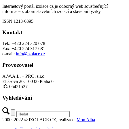
Internetový portál izolace.cz je odborný web soustřeďující
informace z oboru stavebních izolací a stavební fyziky.
ISSN 1213-6395
Kontakt
Tel.: +420 224 320 078
Fax: +420 224 317 681
e-mail:
info@izolace.cz
Provozovatel
A.W.A.L. – PRO, s.r.o.
Eliášova 20, 160 00 Praha 6
IČ: 05421527
Vyhledávání
2000–2022 © IZOLACE.CZ, realizace:
Mon Alba