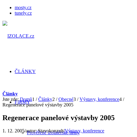
mosty.cz
tunely.cz
ČLÁNKY
Články
Jste zde:
Domů
1
/
Články
2
/
Obecné
3
/
Výstavy, konference
4
/
FIRMY
Regenerace panelové výstavby 2005
Regenerace panelové výstavby 2005
1. 12. 2005
/
autor:
Stavokonzult
/
Výstavy, konference
Prověřené izolatérské firmy