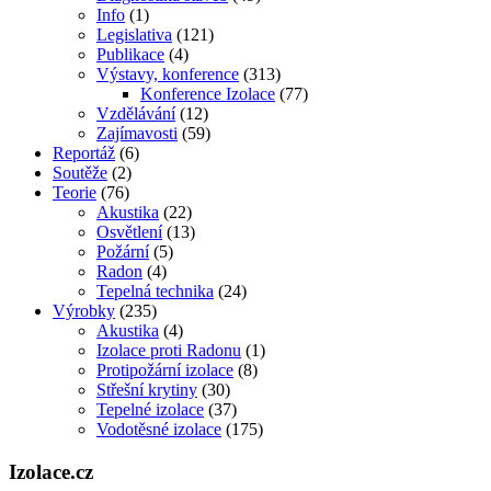
Info
(1)
Legislativa
(121)
Publikace
(4)
Výstavy, konference
(313)
Konference Izolace
(77)
Vzdělávání
(12)
Zajímavosti
(59)
Reportáž
(6)
Soutěže
(2)
Teorie
(76)
Akustika
(22)
Osvětlení
(13)
Požární
(5)
Radon
(4)
Tepelná technika
(24)
Výrobky
(235)
Akustika
(4)
Izolace proti Radonu
(1)
Protipožární izolace
(8)
Střešní krytiny
(30)
Tepelné izolace
(37)
Vodotěsné izolace
(175)
Izolace.cz