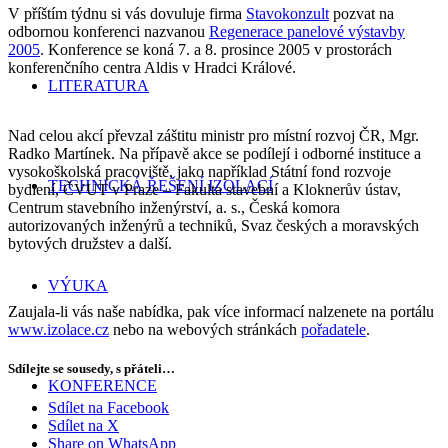
V příštím týdnu si vás dovuluje firma
Stavokonzult
pozvat na
odbornou konferenci nazvanou
Regenerace panelové výstavby
2005
. Konference se koná 7. a 8. prosince 2005 v prostorách
konferenčního centra Aldis v Hradci Králové.
LITERATURA
Nad celou akcí převzal záštitu ministr pro místní rozvoj ČR, Mgr.
Radko Martínek. Na přípavě akce se podílejí i odborné instituce a
vysokoškolská pracoviště, jako například Státní fond rozvoje
TECHNICKÁ ŘEŠENÍ IZOLACÍ
bydlení, ČVUT v Praze – Fakulta stavební a Kloknerův ústav,
Centrum stavebního inženýrství, a. s., Česká komora
autorizovaných inženýrů a techniků, Svaz českých a moravských
bytových družstev a další.
VÝUKA
Zaujala-li vás naše nabídka, pak více informací nalzenete na portálu
www.izolace.cz
nebo na webových stránkách
pořadatele
.
Sdílejte se sousedy, s přáteli…
KONFERENCE
Sdílet na Facebook
Sdílet na X
Share on WhatsApp