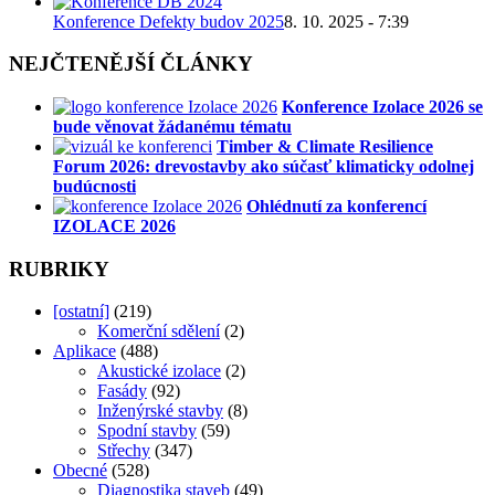
Konference Defekty budov 2025
8. 10. 2025 - 7:39
NEJČTENĚJŠÍ ČLÁNKY
Konference Izolace 2026 se
bude věnovat žádanému tématu
Timber & Climate Resilience
Forum 2026: drevostavby ako súčasť klimaticky odolnej
budúcnosti
Ohlédnutí za konferencí
IZOLACE 2026
RUBRIKY
[ostatní]
(219)
Komerční sdělení
(2)
Aplikace
(488)
Akustické izolace
(2)
Fasády
(92)
Inženýrské stavby
(8)
Spodní stavby
(59)
Střechy
(347)
Obecné
(528)
Diagnostika staveb
(49)