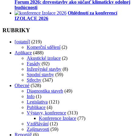
Forum 2026: drevostavby ako súčasť klimaticky odolnej
budúcnosti
Ohlédnutí za konferencí
IZOLACE 2026
RUBRIKY
[ostatní]
(219)
Komerční sdělení
(2)
Aplikace
(488)
Akustické izolace
(2)
Fasády
(92)
Inženýrské stavby
(8)
Spodní stavby
(59)
Střechy
(347)
Obecné
(528)
Diagnostika staveb
(49)
Info
(1)
Legislativa
(121)
Publikace
(4)
Výstavy, konference
(313)
Konference Izolace
(77)
Vzdělávání
(12)
Zajímavosti
(59)
Reportáž
(6)