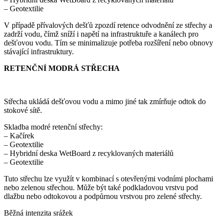
– Geotextilie
V případě přívalových dešťů zpozdí retence odvodnění ze střechy a
zadrží vodu, čímž sníží i napětí na infrastruktuře a kanálech pro
dešťovou vodu. Tím se minimalizuje potřeba rozšíření nebo obnovy
stávající infrastruktury.
RETENČNÍ MODRÁ STŘECHA
Střecha ukládá dešťovou vodu a mimo jiné tak zmírňuje odtok do
stokové sítě.
Skladba modré retenční střechy:
– Kačírek
– Geotextilie
– Hybridní deska WetBoard z recyklovaných materiálů
– Geotextilie
Tuto střechu lze využít v kombinací s otevřenými vodními plochami
nebo zelenou střechou. Může být také podkladovou vrstvu pod
dlažbu nebo odtokovou a podpůrnou vrstvou pro zelené střechy.
Běžná intenzita srážek