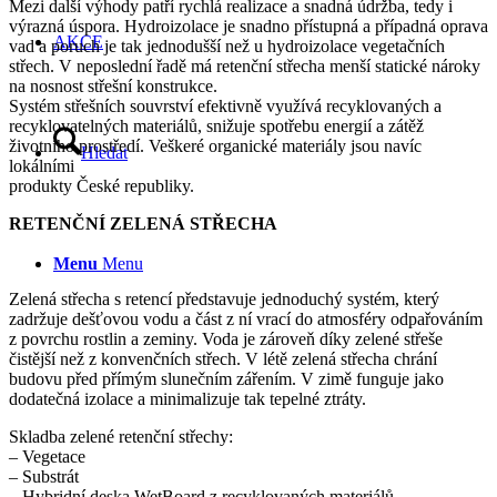
Mezi další výhody patří rychlá realizace a snadná údržba, tedy i
výrazná úspora. Hydroizolace je snadno přístupná a případná oprava
AKCE
vad a poruch je tak jednodušší než u hydroizolace vegetačních
střech. V neposlední řadě má retenční střecha menší statické nároky
na nosnost střešní konstrukce.
Systém střešních souvrství efektivně využívá recyklovaných a
recyklovatelných materiálů, snižuje spotřebu energií a zátěž
životního prostředí. Veškeré organické materiály jsou navíc
Hledat
lokálními
produkty České republiky.
RETENČNÍ ZELENÁ STŘECHA
Menu
Menu
Zelená střecha s retencí představuje jednoduchý systém, který
zadržuje dešťovou vodu a část z ní vrací do atmosféry odpařováním
z povrchu rostlin a zeminy. Voda je zároveň díky zelené střeše
čistější než z konvenčních střech. V létě zelená střecha chrání
budovu před přímým slunečním zářením. V zimě funguje jako
dodatečná izolace a minimalizuje tak tepelné ztráty.
Skladba zelené retenční střechy:
– Vegetace
– Substrát
– Hybridní deska WetBoard z recyklovaných materiálů