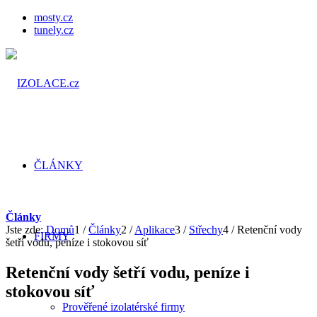
mosty.cz
tunely.cz
ČLÁNKY
Články
Jste zde:
Domů
1
/
Články
2
/
Aplikace
3
/
Střechy
4
/
Retenční vody
FIRMY
šetří vodu, peníze i stokovou síť
Retenční vody šetří vodu, peníze i
stokovou síť
Prověřené izolatérské firmy