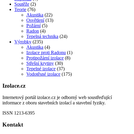
Soutěže
(2)
Teorie
(76)
Akustika
(22)
Osvětlení
(13)
Požární
(5)
Radon
(4)
Tepelná technika
(24)
Výrobky
(235)
Akustika
(4)
Izolace proti Radonu
(1)
Protipožární izolace
(8)
Střešní krytiny
(30)
Tepelné izolace
(37)
Vodotěsné izolace
(175)
Izolace.cz
Internetový portál izolace.cz je odborný web soustřeďující
informace z oboru stavebních izolací a stavební fyziky.
ISSN 1213-6395
Kontakt