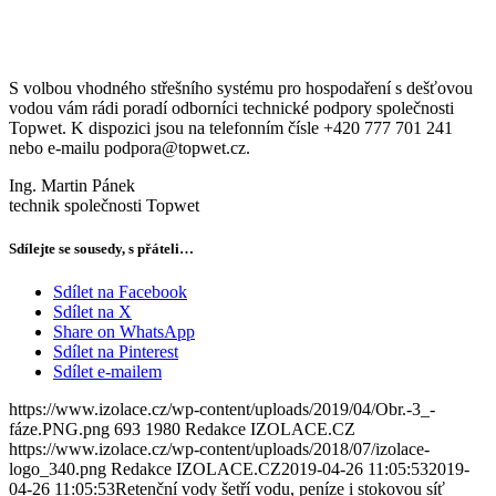
S volbou vhodného střešního systému pro hospodaření s dešťovou
vodou vám rádi poradí odborníci technické podpory společnosti
Topwet. K dispozici jsou na telefonním čísle +420 777 701 241
nebo e-mailu podpora@topwet.cz.
Ing. Martin Pánek
technik společnosti Topwet
Sdílejte se sousedy, s přáteli…
Sdílet na Facebook
Sdílet na X
Share on WhatsApp
Sdílet na Pinterest
Sdílet e-mailem
https://www.izolace.cz/wp-content/uploads/2019/04/Obr.-3_-
fáze.PNG.png
693
1980
Redakce IZOLACE.CZ
https://www.izolace.cz/wp-content/uploads/2018/07/izolace-
logo_340.png
Redakce IZOLACE.CZ
2019-04-26 11:05:53
2019-
04-26 11:05:53
Retenční vody šetří vodu, peníze i stokovou síť