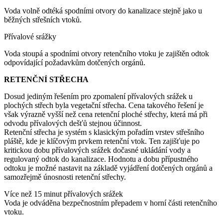
Voda volně odtéká spodními otvory do kanalizace stejně jako u
běžných střešních vtoků.
Přívalové srážky
Voda stoupá a spodními otvory retenčního vtoku je zajištěn odtok
odpovídající požadavkům dotčených orgánů.
RETENČNÍ STŘECHA
Dosud jediným řešením pro zpomalení přívalových srážek u
plochých střech byla vegetační střecha. Cena takového řešení je
však výrazně vyšší než cena retenční ploché střechy, která má při
odvodu přívalových dešťů stejnou účinnost.
Retenční střecha je systém s klasickým pořadím vrstev střešního
pláště, kde je klíčovým prvkem retenční vtok. Ten zajišťuje po
kritickou dobu přívalových srážek dočasné ukládání vody a
regulovaný odtok do kanalizace. Hodnotu a dobu přípustného
odtoku je možné nastavit na základě vyjádření dotčených orgánů a
samozřejmě únosnosti retenční střechy.
Více než 15 minut přívalových srážek
Voda je odváděna bezpečnostním přepadem v horní části retenčního
vtoku.