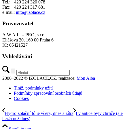
Tel.: +420 224 320 078
Fax: +420 224 317 681
e-mail:
info@izolace.cz
Provozovatel
A.W.A.L. – PRO, s.r.o.
Eliášova 20, 160 00 Praha 6
IČ: 05421527
Vyhledávání
2000–2022 © IZOLACE.CZ, realizace:
Mon Alba
Tiráž, podmínky užití
Podmínky zpracování osobních údajů
Cookies
Hydroizolační fólie včera, dnes a zítra
I v antice byly chrliče (ale
hezčí než dnes)
Scroll to top