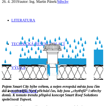
26. 4. 2019
/
autor:
Ing. Martin Pánek
/
Střechy
LITERATURA
TECHNICKÁ ŘEŠENÍ IZOLACÍ
VÝUKA
Pojem Smart City hýbe světem, a nejen evropská města jsou čím
dál inovativnější. Nyní přichází čas, kdy jsou „chytřejší“ i střechy
KONFERENCE
domů. K tomuto trendu přispívá koncept Smart Roof Solutions
společnosti Topwet.