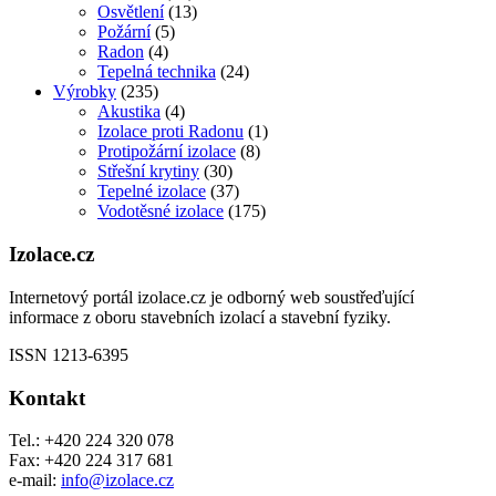
Osvětlení
(13)
Požární
(5)
Radon
(4)
Tepelná technika
(24)
Výrobky
(235)
Akustika
(4)
Izolace proti Radonu
(1)
Protipožární izolace
(8)
Střešní krytiny
(30)
Tepelné izolace
(37)
Vodotěsné izolace
(175)
Izolace.cz
Internetový portál izolace.cz je odborný web soustřeďující
informace z oboru stavebních izolací a stavební fyziky.
ISSN 1213-6395
Kontakt
Tel.: +420 224 320 078
Fax: +420 224 317 681
e-mail:
info@izolace.cz