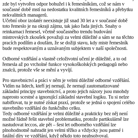
zde byl vytvořen odpor bohužel i k řemeslníkům, což se nám v
současné době mstí na nedostatku kvalitních řemeslníků a přebytku
nekvalitních managerů.
Učební obor izolatér neexistuje již snad 30 let a v současné době
toto řemeslo je na okraji zájmu, tak jako řada jiných. Snahy o
reinkarnaci řemesel, včetně současného trendu budování
mistrovských zkoušek považuji za velmi důležité a sám se na těchto
pracích podílím a doufám, že se dožiji stavu, kdy mistr řemeslník
bude respektovaným a uznávaným subjektem v naší společnosti.
Odborné vzdělání a vlastně celoživotní učení je důležité, a to od
řemesla až po vrcholné funkce vysokoškolských pedagogů nebo
znalců, protože vše se mění a vyvíjí.
Pro stavebnictví a práci v něm je velmi důležité odborné vzdělání.
Vidím na lidech, kteří jej nemají, že nemají zautomatizované
základní principy stavebnictví, a proto jejich názory jsou mnohdy
naprosto scestné a ignorující základní stavební logiku. Tu si nelze
nabiflovat, tu je nutné získat praxí, protože se jedná o spojení celého
stavebního vzdělání do funkčního celku.
Tedy odborné vzdělání je velmi důležité a prakticky bez něj není
možné řádně řešit stavební problematiku, protože partikulárně lze
nastudovat leccos, ale pět – šest let odborného vzdělání lze
plnohodnotně nahradit jen velmi těžko a vždycky jsou patrné i
fatální díry ve vzdělání, když někdo toto neabsolvoval.