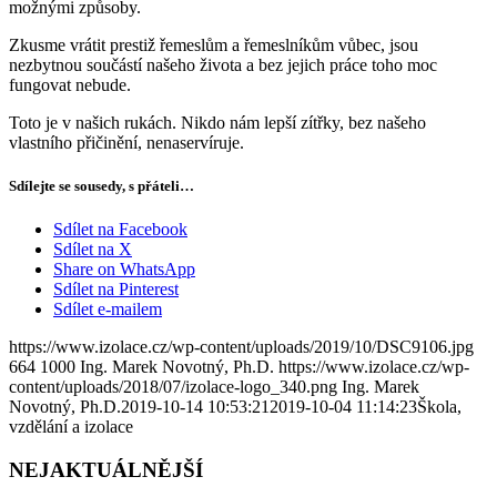
možnými způsoby.
Zkusme vrátit prestiž řemeslům a řemeslníkům vůbec, jsou
nezbytnou součástí našeho života a bez jejich práce toho moc
fungovat nebude.
Toto je v našich rukách. Nikdo nám lepší zítřky, bez našeho
vlastního přičinění, nenaservíruje.
Sdílejte se sousedy, s přáteli…
Sdílet na Facebook
Sdílet na X
Share on WhatsApp
Sdílet na Pinterest
Sdílet e-mailem
https://www.izolace.cz/wp-content/uploads/2019/10/DSC9106.jpg
664
1000
Ing. Marek Novotný, Ph.D.
https://www.izolace.cz/wp-
content/uploads/2018/07/izolace-logo_340.png
Ing. Marek
Novotný, Ph.D.
2019-10-14 10:53:21
2019-10-04 11:14:23
Škola,
vzdělání a izolace
NEJAKTUÁLNĚJŠÍ