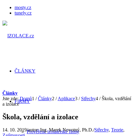
mosty.cz
tunely.cz
ČLÁNKY
Články
Jste zde:
Domů
1
/
Články
2
/
Aplikace
3
/
Střechy
4
/
Škola, vzdělání
FIRMY
a izolace
Škola, vzdělání a izolace
14. 10. 2019
/
autor:
Ing. Marek Novotný, Ph.D.
/
Střechy
,
Teorie
,
Prověřené izolatérské firmy
Zajímavosti