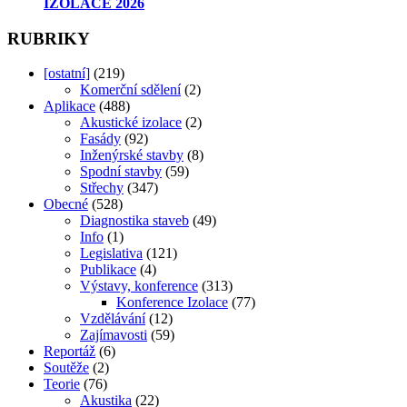
IZOLACE 2026
RUBRIKY
[ostatní]
(219)
Komerční sdělení
(2)
Aplikace
(488)
Akustické izolace
(2)
Fasády
(92)
Inženýrské stavby
(8)
Spodní stavby
(59)
Střechy
(347)
Obecné
(528)
Diagnostika staveb
(49)
Info
(1)
Legislativa
(121)
Publikace
(4)
Výstavy, konference
(313)
Konference Izolace
(77)
Vzdělávání
(12)
Zajímavosti
(59)
Reportáž
(6)
Soutěže
(2)
Teorie
(76)
Akustika
(22)