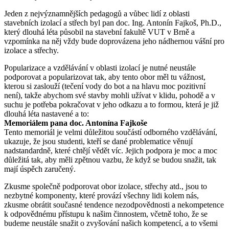
Jeden z nejvýznamnějších pedagogů a vůbec lidí z oblasti
stavebních izolací a střech byl pan doc. Ing. Antonín Fajkoš, Ph.D.,
který dlouhá léta působil na stavební fakultě VUT v Brně a
vzpomínka na něj vždy bude doprovázena jeho nádhernou vášní pro
izolace a střechy.
Popularizace a vzdělávání v oblasti izolací je nutné neustále
podporovat a popularizovat tak, aby tento obor měl tu vážnost,
kterou si zaslouží (tečení vody do bot a na hlavu moc pozitivní
není), takže abychom své stavby mohli užívat v klidu, pohodě a v
suchu je potřeba pokračovat v jeho odkazu a to formou, která je již
dlouhá léta nastavené a to:
Memoriálem pana doc. Antonína Fajkoše
Tento memoriál je velmi důležitou součástí odborného vzdělávání,
ukazuje, že jsou studenti, kteří se dané problematice věnují
nadstandardně, které chtějí vědět víc. Jejich podpora je moc a moc
důležitá tak, aby měli zpětnou vazbu, že když se budou snažit, tak
mají úspěch zaručený.
Zkusme společně podporovat obor izolace, střechy atd., jsou to
nezbytné komponenty, které provází všechny lidi kolem nás,
zkusme obrátit současné tendence nezodpovědnosti a nekompetence
k odpovědnému přístupu k našim činnostem, včetně toho, že se
budeme neustále snažit o zvyšování našich kompetencí, a to všemi