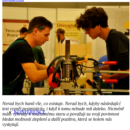
LITERATURA
TECHNICKÁ ŘEŠENÍ IZOLACÍ
VÝUKA
Nerad bych hanil vše, co existuje. Nerad bych, kdyby následující
text vyzněl pesimisticky, i když k tomu nebude mít daleko. Nicméně
KONFERENCE
mám výhrady k současnému stavu a považuji za svoji povinnost
hledat možnosti zlepšení a další pozitiva, která se kolem nás
vyskytují.