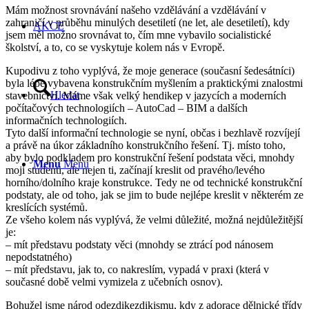
Mám možnost srovnávání našeho vzdělávání a vzdělávání v
zahraničí v průběhu minulých desetiletí (ne let, ale desetiletí), kdy
AKCE
jsem měl možno srovnávat to, čím mne vybavilo socialistické
školství, a to, co se vyskytuje kolem nás v Evropě.
Kupodivu z toho vyplývá, že moje generace (současní šedesátníci)
byla lépe vybavena konstrukčním myšlením a praktickými znalostmi
Hledat
stavebnictví. Máme však velký hendikep v jazycích a moderních
počítačových technologiích – AutoCad – BIM a dalších
informačních technologiích.
Tyto další informační technologie se nyní, občas i bezhlavě rozvíjejí
a právě na úkor základního konstrukčního řešení. Tj. místo toho,
aby bylo podkladem pro konstrukční řešení podstata věci, mnohdy
Menu
Menu
moji studenti, ale nejen ti, začínají kreslit od pravého/levého
horního/dolního kraje konstrukce. Tedy ne od technické konstrukční
podstaty, ale od toho, jak se jim to bude nejlépe kreslit v některém ze
kreslících systémů.
Ze všeho kolem nás vyplývá, že velmi důležité, možná nejdůležitější
je:
– mít představu podstaty věci (mnohdy se ztrácí pod nánosem
nepodstatného)
– mít představu, jak to, co nakreslím, vypadá v praxi (která v
současné době velmi vymizela z učebních osnov).
Bohužel jsme národ odezdikezdikismu, kdy z adorace dělnické třídy