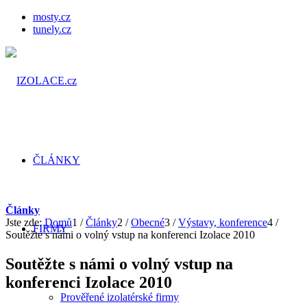
mosty.cz
tunely.cz
ČLÁNKY
Články
Jste zde:
Domů
1
/
Články
2
/
Obecné
3
/
Výstavy, konference
4
/
FIRMY
Soutěžte s námi o volný vstup na konferenci Izolace 2010
Soutěžte s námi o volný vstup na
konferenci Izolace 2010
Prověřené izolatérské firmy