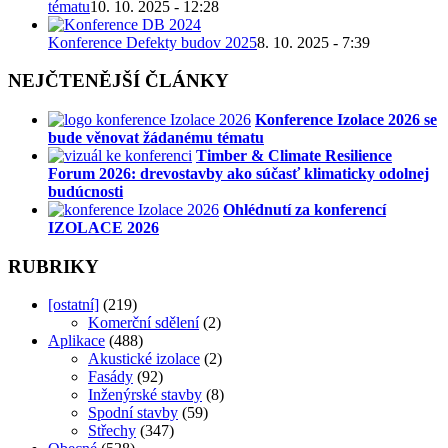
tématu
10. 10. 2025 - 12:28
Konference Defekty budov 2025
8. 10. 2025 - 7:39
NEJČTENĚJŠÍ ČLÁNKY
Konference Izolace 2026 se
bude věnovat žádanému tématu
Timber & Climate Resilience
Forum 2026: drevostavby ako súčasť klimaticky odolnej
budúcnosti
Ohlédnutí za konferencí
IZOLACE 2026
RUBRIKY
[ostatní]
(219)
Komerční sdělení
(2)
Aplikace
(488)
Akustické izolace
(2)
Fasády
(92)
Inženýrské stavby
(8)
Spodní stavby
(59)
Střechy
(347)