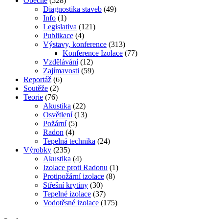
Obecné
(528)
Diagnostika staveb
(49)
Info
(1)
Legislativa
(121)
Publikace
(4)
Výstavy, konference
(313)
Konference Izolace
(77)
Vzdělávání
(12)
Zajímavosti
(59)
Reportáž
(6)
Soutěže
(2)
Teorie
(76)
Akustika
(22)
Osvětlení
(13)
Požární
(5)
Radon
(4)
Tepelná technika
(24)
Výrobky
(235)
Akustika
(4)
Izolace proti Radonu
(1)
Protipožární izolace
(8)
Střešní krytiny
(30)
Tepelné izolace
(37)
Vodotěsné izolace
(175)