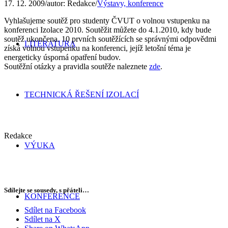
17. 12. 2009
/
autor:
Redakce
/
Výstavy, konference
Vyhlašujeme soutěž pro studenty ČVUT o volnou vstupenku na
konferenci Izolace 2010. Soutěžit můžete do 4.1.2010, kdy bude
soutěž ukončena. 10 prvních soutěžících se správnými odpovědmi
LITERATURA
získá volnou vstupenku na konferenci, jejíž letošní téma je
energeticky úsporná opatření budov.
Soutěžní otázky a pravidla soutěže naleznete
zde
.
TECHNICKÁ ŘEŠENÍ IZOLACÍ
Redakce
VÝUKA
Sdílejte se sousedy, s přáteli…
KONFERENCE
Sdílet na Facebook
Sdílet na X