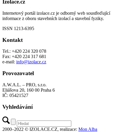
Izolace.cz
Internetový portál izolace.cz je odborný web soustřeďující
informace z oboru stavebních izolací a stavební fyziky.
ISSN 1213-6395
Kontakt
Tel.: +420 224 320 078
Fax: +420 224 317 681
e-mail:
info@izolace.cz
Provozovatel
A.W.A.L. – PRO, s.r.o.
Eliášova 20, 160 00 Praha 6
IČ: 05421527
Vyhledávání
2000–2022 © IZOLACE.CZ, realizace:
Mon Alba