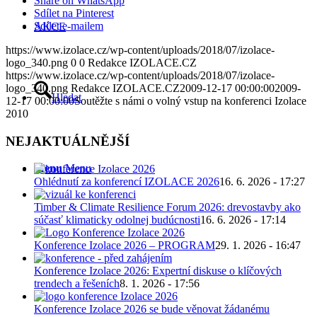
Share on WhatsApp
Sdílet na Pinterest
Sdílet e-mailem
AKCE
https://www.izolace.cz/wp-content/uploads/2018/07/izolace-
logo_340.png
0
0
Redakce IZOLACE.CZ
https://www.izolace.cz/wp-content/uploads/2018/07/izolace-
logo_340.png
Redakce IZOLACE.CZ
2009-12-17 00:00:00
2009-
Hledat
12-17 00:00:00
Soutěžte s námi o volný vstup na konferenci Izolace
2010
NEJAKTUÁLNĚJŠÍ
Menu
Menu
Ohlédnutí za konferencí IZOLACE 2026
16. 6. 2026 - 17:27
Timber & Climate Resilience Forum 2026: drevostavby ako
súčasť klimaticky odolnej budúcnosti
16. 6. 2026 - 17:14
Konference Izolace 2026 – PROGRAM
29. 1. 2026 - 16:47
Konference Izolace 2026: Expertní diskuse o klíčových
trendech a řešeních
8. 1. 2026 - 17:56
Konference Izolace 2026 se bude věnovat žádanému