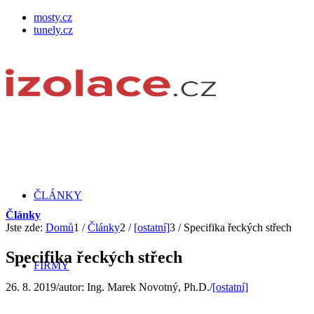
mosty.cz
tunely.cz
ČLÁNKY
Články
Jste zde:
Domů
1
/
Články
2
/
[ostatní]
3
/
Specifika řeckých střech
Specifika řeckých střech
FIRMY
26. 8. 2019
/
autor:
Ing. Marek Novotný, Ph.D.
/
[ostatní]