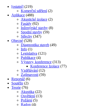
[ostatní]
(219)
Komerční sdělení
(2)
Aplikace
(488)
Akustické izolace
(2)
Fasády
(92)
Inženýrské stavby
(8)
Spodní stavby
(59)
Střechy
(347)
Obecné
(528)
Diagnostika staveb
(49)
Info
(1)
Legislativa
(121)
Publikace
(4)
Výstavy, konference
(313)
Konference Izolace
(77)
Vzdělávání
(12)
Zajímavosti
(59)
Reportáž
(6)
Soutěže
(2)
Teorie
(76)
Akustika
(22)
Osvětlení
(13)
Požární
(5)
Radon
(4)