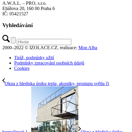
A.W.A.L. – PRO, s.r.o.
Eliášova 20, 160 00 Praha 6
IČ: 05421527
Vyhledávání
2000–2022 © IZOLACE.CZ, realizace:
Mon Alba
Tiráž, podmínky užití
Podmínky zpracování osobních údajů
Cookies
Okna z hlediska úniku tepla, akustiky, prostupu světla či
bezpečnosti 1...
Okna z hlediska úniku