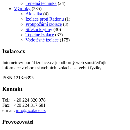
Tepelná technika
(24)
Výrobky
(235)
Akustika
(4)
Izolace proti Radonu
(1)
Protipožární izolace
(8)
Střešní krytiny
(30)
Tepelné izolace
(37)
Vodotěsné izolace
(175)
Izolace.cz
Internetový portál izolace.cz je odborný web soustřeďující
informace z oboru stavebních izolací a stavební fyziky.
ISSN 1213-6395
Kontakt
Tel.: +420 224 320 078
Fax: +420 224 317 681
e-mail:
info@izolace.cz
Provozovatel