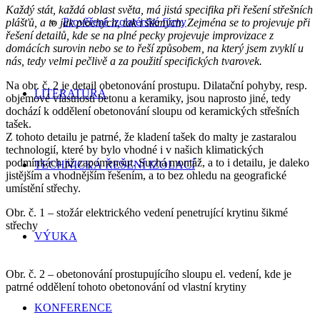
Každý stát, každá oblast světa, má jistá specifika při řešení střešních
Prověřené izolatérské firmy
plášťů, a to jak plochých, tak i šikmých. Zejména se to projevuje při
řešení detailů, kde se na plné pecky projevuje improvizace z
domácích surovin nebo se to řeší způsobem, na který jsem zvyklí u
nás, tedy velmi pečlivě a za použití specifických tvarovek.
Na obr. č. 2 je detail obetonování prostupu. Dilatační pohyby, resp.
LITERATURA
objemové vlastnosti betonu a keramiky, jsou naprosto jiné, tedy
dochází k oddělení obetonování sloupu od keramických střešních
tašek.
Z tohoto detailu je patrné, že kladení tašek do malty je zastaralou
technologií, které by bylo vhodné i v našich klimatických
podmínkách již zapomenout. Suchá montáž, a to i detailu, je daleko
TECHNICKÁ ŘEŠENÍ IZOLACÍ
jistějším a vhodnějším řešením, a to bez ohledu na geografické
umístění střechy.
Obr. č. 1 – stožár elektrického vedení penetrující krytinu šikmé
střechy
VÝUKA
Obr. č. 2 – obetonování prostupujícího sloupu el. vedení, kde je
patrné oddělení tohoto obetonování od vlastní krytiny
KONFERENCE