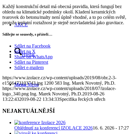
Každý konstrukční detail má obecná pravidla, která fungují bez
ohledu na klimatické podmínky okolí. Kladení keramických
tvarovek do betonu/malty není úplně vhodné, a to po celém světě,
protože teplotní roztažnost je stejně nezvladatelná jako gravitace.
AKCE
Sdílejte se sousedy, s přáteli…
Sdílet na Facebook
Sdílet na X
Hledat
Share on WhatsApp
Sdílet na Pinterest
Sdílet e-mailem
https://www.izolace.cz/wp-content/uploads/2019/08/obr.2-3-
e1566473103743.jpg
1200
583
Ing. Marek Novotný, Ph.D.
Menu
Menu
https://www.izolace.cz/wp-content/uploads/2018/07/izolace-
logo_340.png
Ing. Marek Novotný, Ph.D.
2019-08-26
13:22:43
2019-08-22 13:34:33
Specifika řeckých střech
NEJAKTUÁLNĚJŠÍ
Ohlédnutí za konferencí IZOLACE 2026
16. 6. 2026 - 17:27