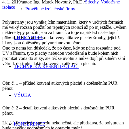
4. 1. 2019
/
autor:
Ing. Marek Novotný, Ph.D.
/
Střechy
,
Vodotěsné
izolace
Prověřené izolatérské firmy
Polyuretany jsou vynikajícím materiálem, který v určitých formách
má velký rozsah použití od tepelných izolací až po injektáže. Ovšem
některé typy použití jsou za hranicí, a to je například následující
příklad, kdy do atiky jsou kotveny atikové plechy šrouby, jejichž
LITERATURA
hlavy jsou dotěsněny polyuretanovou pěnou.
Ono to nemá jen důsledek, že po čase, kdy se pěna rozpadne pod
UV zářením, tyto plechy nebudou vodotěsné a bude kolem nich
pronikat voda do atiky, ale též se uvolní a může dojít při silném sání
větru k destrukci takto kotvených atikových plechů.
TECHNICKÁ ŘEŠENÍ IZOLACÍ
Obr. č. 1 – příklad kotvení atikových plechů s dotěsněním PUR
pěnou
VÝUKA
Obr. č. 2 – detail kotvení atikových plechů s dotěsněním PUR
pěnou
Lidská fantazie je opravdu nekonečná, ale představa, že polyuretan
KONFERENCE
bude navěky vodotěsných je opravdu mylná.