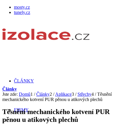
mosty.cz
tunely.cz
ČLÁNKY
Články
Jste zde:
Domů
1
/
Články
2
/
Aplikace
3
/
Střechy
4
/
Těsnění
mechanického kotvení PUR pěnou u atikových plechů
FIRMY
Těsnění mechanického kotvení PUR
pěnou u atikových plechů