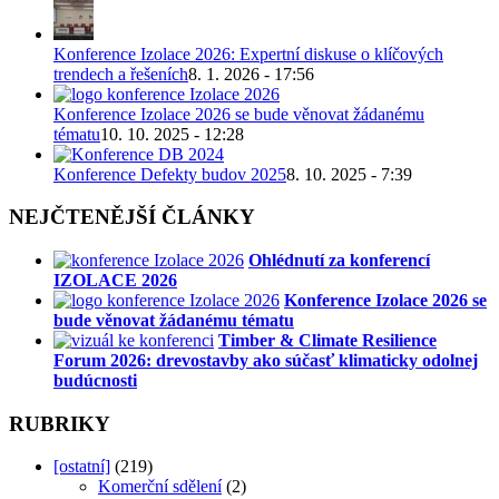
Konference Izolace 2026: Expertní diskuse o klíčových
trendech a řešeních
8. 1. 2026 - 17:56
Konference Izolace 2026 se bude věnovat žádanému
tématu
10. 10. 2025 - 12:28
Konference Defekty budov 2025
8. 10. 2025 - 7:39
NEJČTENĚJŠÍ ČLÁNKY
Ohlédnutí za konferencí
IZOLACE 2026
Konference Izolace 2026 se
bude věnovat žádanému tématu
Timber & Climate Resilience
Forum 2026: drevostavby ako súčasť klimaticky odolnej
budúcnosti
RUBRIKY
[ostatní]
(219)
Komerční sdělení
(2)