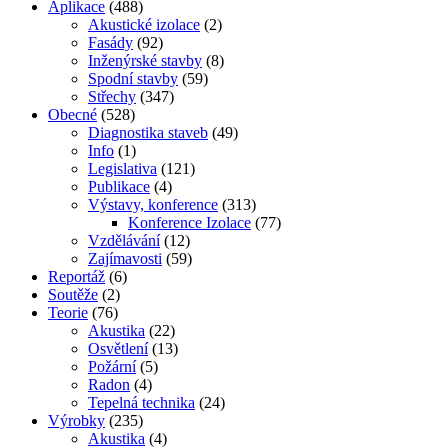
Aplikace
(488)
Akustické izolace
(2)
Fasády
(92)
Inženýrské stavby
(8)
Spodní stavby
(59)
Střechy
(347)
Obecné
(528)
Diagnostika staveb
(49)
Info
(1)
Legislativa
(121)
Publikace
(4)
Výstavy, konference
(313)
Konference Izolace
(77)
Vzdělávání
(12)
Zajímavosti
(59)
Reportáž
(6)
Soutěže
(2)
Teorie
(76)
Akustika
(22)
Osvětlení
(13)
Požární
(5)
Radon
(4)
Tepelná technika
(24)
Výrobky
(235)
Akustika
(4)