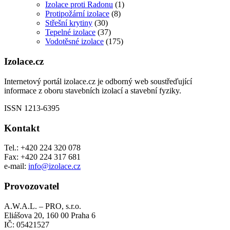
Izolace proti Radonu
(1)
Protipožární izolace
(8)
Střešní krytiny
(30)
Tepelné izolace
(37)
Vodotěsné izolace
(175)
Izolace.cz
Internetový portál izolace.cz je odborný web soustřeďující
informace z oboru stavebních izolací a stavební fyziky.
ISSN 1213-6395
Kontakt
Tel.: +420 224 320 078
Fax: +420 224 317 681
e-mail:
info@izolace.cz
Provozovatel
A.W.A.L. – PRO, s.r.o.
Eliášova 20, 160 00 Praha 6
IČ: 05421527