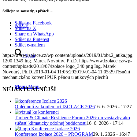
Sdílejte se sousedy, s přáteli…
Sdílet na Facebook
AKCE
Sdílet na X
Share on WhatsApp
Sdílet na Pinterest
Sdílet e-mailem
https://www.izolace.cz/wp-content/uploads/2019/01/obr.2_atika.jpg
Hledat
1200
1349
Ing. Marek Novotný, Ph.D.
https://www.izolace.cz/wp-
content/uploads/2018/07/izolace-logo_340.png
Ing. Marek
Novotný, Ph.D.
2019-01-04 11:05:29
2019-01-04 11:05:29
Těsnění
mechanického kotvení PUR pěnou u atikových plechů
Menu
Menu
NEJAKTUÁLNĚJŠÍ
Ohlédnutí za konferencí IZOLACE 2026
16. 6. 2026 - 17:27
Timber & Climate Resilience Forum 2026: drevostavby ako
súčasť klimaticky odolnej budúcnosti
16. 6. 2026 - 17:14
Konference Izolace 2026 – PROGRAM
29. 1. 2026 - 16:47