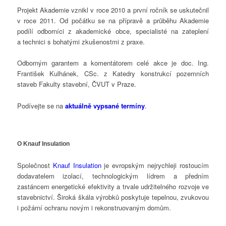
Projekt Akademie vznikl v roce 2010 a první ročník se uskutečnil
v roce 2011. Od počátku se na přípravě a průběhu Akademie
podílí odborníci z akademické obce, specialisté na zateplení
a technici s bohatými zkušenostmi z praxe.
Odborným garantem a komentátorem celé akce je doc. Ing.
František Kulhánek, CSc. z Katedry konstrukcí pozemních
staveb Fakulty stavební, ČVUT v Praze.
Podívejte se na
aktuálně vypsané termíny
.
O Knauf Insulation
Společnost
Knauf Insulation
je evropským nejrychleji rostoucím
dodavatelem izolací, technologickým lídrem a předním
zastáncem energetické efektivity a trvale udržitelného rozvoje ve
stavebnictví. Široká škála výrobků poskytuje tepelnou, zvukovou
i požární ochranu novým i rekonstruovaným domům.