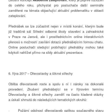
do celého roku, přichystal pro posluchače další semináře
zaměřené na témata objasňující aktuální problematiku v oblasti
zateplování.
Přednášek se lze zúčastnit nejen v místě konání, kterým bude
již tradičně sál Střední odborné školy stavební a zahradnické
v Praze na Jarově, ale i prostřednictvím online interaktivních
přenosů s možností zasílání dotazů přednášejícím formou chatu.
Online posluchači sledující probíhající přednášky mohou také
kdykoli nahlížet přímo na slidy aktuální prezentace.
6. října 2017 – Dřevostavby a šikmé střechy
Obliba dřevostaveb roste a spolu s ní i nároky na dokonalé
provedení. Zkušení přednášející se v říjnovém termínu
Dřevostavby a šikmé střechy zaměří na často kladené otázky
a úskalí shrnutá do následujících tematických okruhů:
·
Požární odolnost dřevostaveb optikou současného stavu