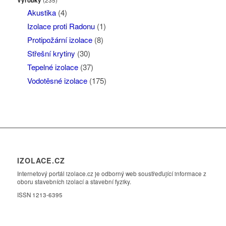
Výrobky
(235)
Akustika
(4)
Izolace proti Radonu
(1)
Protipožární izolace
(8)
Střešní krytiny
(30)
Tepelné izolace
(37)
Vodotěsné izolace
(175)
IZOLACE.CZ
Internetový portál izolace.cz je odborný web soustřeďující informace z
oboru stavebních izolací a stavební fyziky.
ISSN 1213-6395