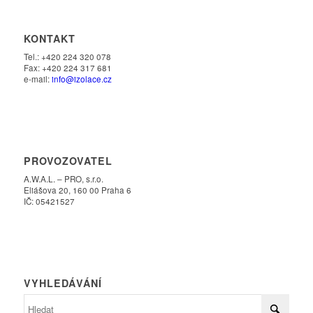
KONTAKT
Tel.: +420 224 320 078
Fax: +420 224 317 681
e-mail:
info@izolace.cz
PROVOZOVATEL
A.W.A.L. – PRO, s.r.o.
Eliášova 20, 160 00 Praha 6
IČ: 05421527
VYHLEDÁVÁNÍ