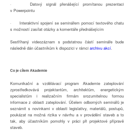
·
Datový signál přenášející promítanou prezentaci
v Powerpointu
·
Interaktivní spojení se seminářem pomocí textového chatu
s možností zasílat otázky a komentáře přednášejícím
Sestříhaný videozáznam s podstatnou částí semináře bude
následně dán účastníkům k dispozici v rámci
archivu akcí
.
Co je cílem Akademie
Komunikační a vzdělávací program Akademie zateplování
zprostředkovává projektantům, architektům, energetickým
specialistům i realizačním firmám srozumitelnou formou
informace z oblasti zateplování. Účelem odborných seminářů je
seznámit s novinkami v oblasti legislativy, materiálů, postupů,
poukázat na možná rizika v návrhu a v provádění staveb a to
tak, aby účastníkům pomohly v práci při projektové přípravě
staveb.