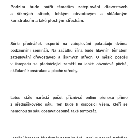
Podzim bude patřit tématům zateplování dřevostaveb
a šikmých střech, lehkým obvodovým a skládaným
konstrukcím a také plochým střechám.
Série přednášek expertů na zateplování pokračuje dvěma
podzimními semináři. Na začátku října bude hlavním tématem
zateplování dřevostaveb a šikmých střech. O měsíc později
v listopadu se přednášející zaměří na lehké obvodové pláště,
skládané konstrukce a ploché střechy.
Letos stále narůstá počet příznivců online přenosu přímo
z přednáškového sálu. Ten bude k dispozici všem, kteří se
nemohou do sálu dostavit osobně, také tentokrát.
Letošní koncept
Akademie zateplování
, který je poprvé rozložen