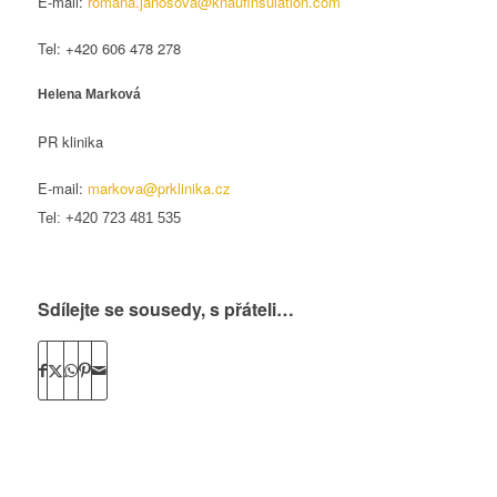
E-mail:
romana.janosova@knaufinsulation.com
Tel: +420 606 478 278
Helena Marková
PR klinika
E-mail:
markova@prklinika.cz
Tel: +420 723 481 535
Sdílejte se sousedy, s přáteli…