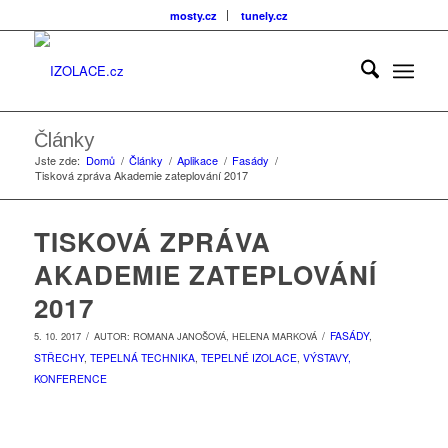
mosty.cz
tunely.cz
Články
Jste zde:
Domů
/
Články
/
Aplikace
/
Fasády
/
Tisková zpráva Akademie zateplování 2017
TISKOVÁ ZPRÁVA
AKADEMIE ZATEPLOVÁNÍ
2017
/
/
FASÁDY
,
5. 10. 2017
AUTOR:
ROMANA JANOŠOVÁ, HELENA MARKOVÁ
STŘECHY
,
TEPELNÁ TECHNIKA
,
TEPELNÉ IZOLACE
,
VÝSTAVY,
KONFERENCE