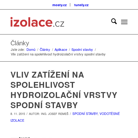
mosty.cz
tunely.cz
Články
Jste zde:
Domů
/
Články
/
Aplikace
/
Spodní stavby
/
Vliv zatížení na spolehlivost hydroizolační vrstvy spodní stavby
VLIV ZATÍŽENÍ NA
SPOLEHLIVOST
HYDROIZOLAČNÍ VRSTVY
SPODNÍ STAVBY
/
/
SPODNÍ STAVBY
,
VODOTĚSNÉ
8. 11. 2015
AUTOR:
ING. JOSEF REMEŠ
IZOLACE