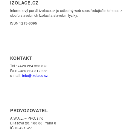
IZOLACE.CZ
Internetový portál izolace.cz je odborný web soustřeďující informace z
oboru stavebních izolací a stavební fyziky.
ISSN 1213-6395
KONTAKT
Tel.: +420 224 320 078
Fax: +420 224 317 681
e-mail:
info@izolace.cz
PROVOZOVATEL
A.W.A.L. – PRO, s.r.o.
Eliášova 20, 160 00 Praha 6
IČ: 05421527