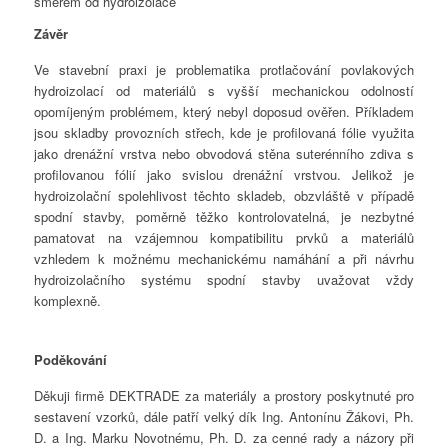
směrem od hydroizolace
Závěr
Ve stavební praxi je problematika protlačování povlakových
hydroizolací od materiálů s vyšší mechanickou odolností
opomíjeným problémem, který nebyl doposud ověřen. Příkladem
jsou skladby provozních střech, kde je profilovaná fólie využita
jako drenážní vrstva nebo obvodová stěna suterénního zdiva s
profilovanou fólií jako svislou drenážní vrstvou. Jelikož je
hydroizolační spolehlivost těchto skladeb, obzvláště v případě
spodní stavby, poměrně těžko kontrolovatelná, je nezbytné
pamatovat na vzájemnou kompatibilitu prvků a materiálů
vzhledem k možnému mechanickému namáhání a při návrhu
hydroizolačního systému spodní stavby uvažovat vždy
komplexně.
Poděkování
Děkuji firmě DEKTRADE za materiály a prostory poskytnuté pro
sestavení vzorků, dále patří velký dík Ing. Antonínu Žákovi, Ph.
D. a Ing. Marku Novotnému, Ph. D. za cenné rady a názory při