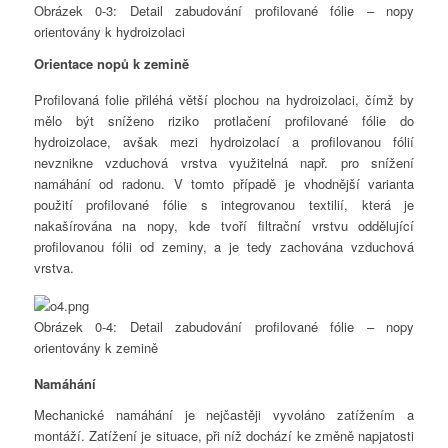
Obrázek 0-3: Detail zabudování profilované fólie – nopy
orientovány k hydroizolaci
Orientace nopů k zemině
Profilovaná folie přiléhá větší plochou na hydroizolaci, čímž by
mělo být sníženo riziko protlačení profilované fólie do
hydroizolace, avšak mezi hydroizolací a profilovanou fólií
nevznikne vzduchová vrstva využitelná např. pro snížení
namáhání od radonu. V tomto případě je vhodnější varianta
použití profilované fólie s integrovanou textilií, která je
nakašírována na nopy, kde tvoří filtrační vrstvu oddělující
profilovanou fólii od zeminy, a je tedy zachována vzduchová
vrstva.
Obrázek 0-4: Detail zabudování profilované fólie – nopy
orientovány k zemině
Namáhání
Mechanické namáhání je nejčastěji vyvoláno zatížením a
montáží. Zatížení je situace, při níž dochází ke změně napjatosti