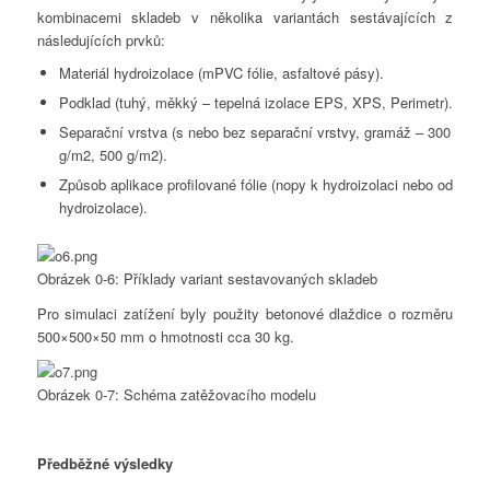
kombinacemi skladeb v několika variantách sestávajících z
následujících prvků:
Materiál hydroizolace (mPVC fólie, asfaltové pásy).
Podklad (tuhý, měkký – tepelná izolace EPS, XPS, Perimetr).
Separační vrstva (s nebo bez separační vrstvy, gramáž – 300
g/m2, 500 g/m2).
Způsob aplikace profilované fólie (nopy k hydroizolaci nebo od
hydroizolace).
Obrázek 0-6: Příklady variant sestavovaných skladeb
Pro simulaci zatížení byly použity betonové dlaždice o rozměru
500×500×50 mm o hmotnosti cca 30 kg.
Obrázek 0-7: Schéma zatěžovacího modelu
Předběžné výsledky