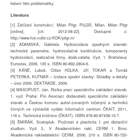
řešení této problematiky.
Literatura
[1] Zatížení konstrukcí: Milan Pilgr. PILGR, Milan. Milan Pilgr
[online]. [cit. 2012-08-22]. Dostupné z:
http://www.fce.vutbr.cz/KDK/pilgr.m/
[2] ADAMSKÁ, Gabriela. Hydroizolácie spodných stavieb:
technické parametre, hydroizolačné konštrukcie, komponenty
hydroizolácií, realizačné firmy, dodá-vatelia. Vyd. 1. Bratislava:
Eurostav, 2006, 135 s. ISBN 80-892-2804-6.
[3] KÁNĚ, Luboš, Ctibor HŮLKA, Jiří TOKAR a Tomáš
PETERKA. KUTNAR – Izolace spodní stavby: Skladby a detaily
– únor 2009. DEKTRADE, 2009.
[4] MASOPUST, Jan. Rizika prací speciálního zakládání staveb.
1. vyd. Praha: Pro Asociaci dodavatelů speciálního zakládání
staveb a Českou komoru autori-zovaných inženýrů a techniků
činných ve výstavbě vydalo Informační centrum ČKAIT, 2011,
116 s. Technická knižnice (ČKAIT). ISBN 978-80-87438-10-7.
[5] ŠMIŘÁK, Svatopluk. Pružnost a plasticita I: pro distanční
studium. Vyd. 3., V Akademickém nakl. CERM 1. Brno:
Akademické nakladatelství CERM, 2006, 210 s. ISBN 80-720-