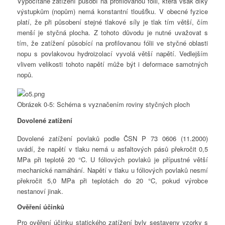
Vypočítané zatížení působí na profilovanou fólii, která však díky
výstupkům (nopům) nemá konstantní tloušťku. V obecné fyzice
platí, že při působení stejné tlakové síly je tlak tím větší, čím
menší je styčná plocha. Z tohoto důvodu je nutné uvažovat s
tím, že zatížení působící na profilovanou fólii ve styčné oblasti
nopu s povlakovou hydroizolací vyvolá větší napětí. Vedlejším
vlivem velikosti tohoto napětí může být i deformace samotných
nopů.
Obrázek 0-5: Schéma s vyznačením roviny styčných ploch
Dovolené zatížení
Dovolené zatížení povlaků podle ČSN P 73 0606 (11.2000)
uvádí, že napětí v tlaku nemá u asfaltových pásů překročit 0,5
MPa při teplotě 20 °C. U fóliových povlaků je přípustné větší
mechanické namáhání. Napětí v tlaku u fóliových povlaků nesmí
překročit 5,0 MPa při teplotách do 20 °C, pokud výrobce
nestanoví jinak.
Ověření účinků
Pro ověření účinku statického zatížení byly sestaveny vzorky s