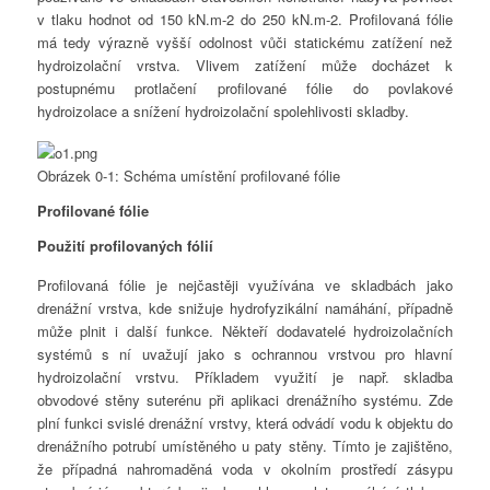
v tlaku hodnot od 150 kN.m-2 do 250 kN.m-2. Profilovaná fólie
má tedy výrazně vyšší odolnost vůči statickému zatížení než
hydroizolační vrstva. Vlivem zatížení může docházet k
postupnému protlačení profilované fólie do povlakové
hydroizolace a snížení hydroizolační spolehlivosti skladby.
Obrázek 0-1: Schéma umístění profilované fólie
Profilované fólie
Použití profilovaných fólií
Profilovaná fólie je nejčastěji využívána ve skladbách jako
drenážní vrstva, kde snižuje hydrofyzikální namáhání, případně
může plnit i další funkce. Někteří dodavatelé hydroizolačních
systémů s ní uvažují jako s ochrannou vrstvou pro hlavní
hydroizolační vrstvu. Příkladem využití je např. skladba
obvodové stěny suterénu při aplikaci drenážního systému. Zde
plní funkci svislé drenážní vrstvy, která odvádí vodu k objektu do
drenážního potrubí umístěného u paty stěny. Tímto je zajištěno,
že případná nahromaděná voda v okolním prostředí zásypu