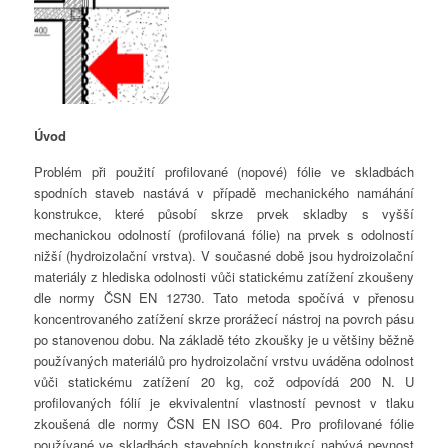
Úvod
Problém při použití profilované (nopové) fólie ve skladbách
spodních staveb nastává v případě mechanického namáhání
konstrukce, které působí skrze prvek skladby s vyšší
mechanickou odolností (profilovaná fólie) na prvek s odolností
nižší (hydroizolační vrstva). V současné době jsou hydroizolační
materiály z hlediska odolnosti vůči statickému zatížení zkoušeny
dle normy ČSN EN 12730. Tato metoda spočívá v přenosu
koncentrovaného zatížení skrze prorážecí nástroj na povrch pásu
po stanovenou dobu. Na základě této zkoušky je u většiny běžně
používaných materiálů pro hydroizolační vrstvu uváděna odolnost
vůči statickému zatížení 20 kg, což odpovídá 200 N. U
profilovaných fólií je ekvivalentní vlastností pevnost v tlaku
zkoušená dle normy ČSN EN ISO 604. Pro profilované fólie
používané ve skladbách stavebních konstrukcí nabývá pevnost