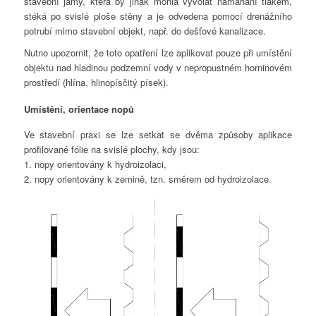
stavební jámy, která by jinak mohla vyvolat namáhání tlakem,
stéká po svislé ploše stěny a je odvedena pomocí drenážního
potrubí mimo stavební objekt, např. do dešťové kanalizace.
Nutno upozornit, že toto opatření lze aplikovat pouze při umístění
objektu nad hladinou podzemní vody v nepropustném horninovém
prostředí (hlína, hlinopísčitý písek).
Umístění, orientace nopů
Ve stavební praxi se lze setkat se dvěma způsoby aplikace
profilované fólie na svislé plochy, kdy jsou:
1. nopy orientovány k hydroizolaci,
2. nopy orientovány k zemině, tzn. směrem od hydroizolace.