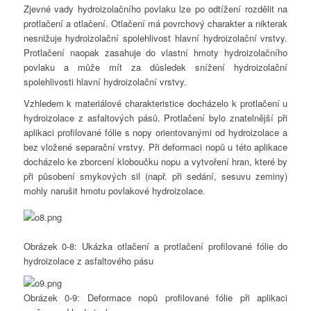
Zjevné vady hydroizolačního povlaku lze po odtížení rozdělit na
protlačení a otlačení. Otlačení má povrchový charakter a nikterak
nesnižuje hydroizolační spolehlivost hlavní hydroizolační vrstvy.
Protlačení naopak zasahuje do vlastní hmoty hydroizolačního
povlaku a může mít za důsledek snížení hydroizolační
spolehlivosti hlavní hydroizolační vrstvy.
Vzhledem k materiálové charakteristice docházelo k protlačení u
hydroizolace z asfaltových pásů. Protlačení bylo znatelnější při
aplikaci profilované fólie s nopy orientovanými od hydroizolace a
bez vložené separační vrstvy. Při deformaci nopů u této aplikace
docházelo ke zborcení kloboučku nopu a vytvoření hran, které by
při působení smykových sil (např. při sedání, sesuvu zeminy)
mohly narušit hmotu povlakové hydroizolace.
Obrázek 0-8: Ukázka otlačení a protlačení profilované fólie do
hydroizolace z asfaltového pásu
Obrázek 0-9: Deformace nopů profilované fólie při aplikaci