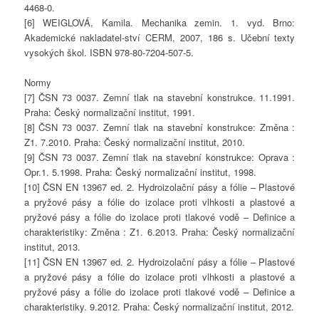
4468-0.
[6] WEIGLOVÁ, Kamila. Mechanika zemin. 1. vyd. Brno:
Akademické nakladatel-ství CERM, 2007, 186 s. Učební texty
vysokých škol. ISBN 978-80-7204-507-5.
Normy
[7] ČSN 73 0037. Zemní tlak na stavební konstrukce. 11.1991.
Praha: Český normalizační institut, 1991.
[8] ČSN 73 0037. Zemní tlak na stavební konstrukce: Změna :
Z1. 7.2010. Praha: Český normalizační institut, 2010.
[9] ČSN 73 0037. Zemní tlak na stavební konstrukce: Oprava :
Opr.1. 5.1998. Praha: Český normalizační institut, 1998.
[10] ČSN EN 13967 ed. 2. Hydroizolační pásy a fólie – Plastové
a pryžové pásy a fólie do izolace proti vlhkosti a plastové a
pryžové pásy a fólie do izolace proti tlakové vodě – Definice a
charakteristiky: Změna : Z1. 6.2013. Praha: Český normalizační
institut, 2013.
[11] ČSN EN 13967 ed. 2. Hydroizolační pásy a fólie – Plastové
a pryžové pásy a fólie do izolace proti vlhkosti a plastové a
pryžové pásy a fólie do izolace proti tlakové vodě – Definice a
charakteristiky. 9.2012. Praha: Český normalizační institut, 2012.