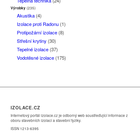
Tepelná technika
(24)
Výrobky
(235)
Akustika
(4)
Izolace proti Radonu
(1)
Protipožární izolace
(8)
Střešní krytiny
(30)
Tepelné izolace
(37)
Vodotěsné izolace
(175)
IZOLACE.CZ
Internetový portál izolace.cz je odborný web soustřeďující informace z
oboru stavebních izolací a stavební fyziky.
ISSN 1213-6395