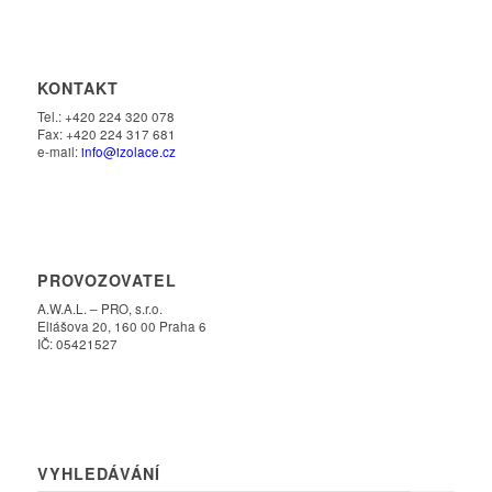
KONTAKT
Tel.: +420 224 320 078
Fax: +420 224 317 681
e-mail:
info@izolace.cz
PROVOZOVATEL
A.W.A.L. – PRO, s.r.o.
Eliášova 20, 160 00 Praha 6
IČ: 05421527
VYHLEDÁVÁNÍ