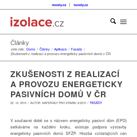
mosty.cz
tunely.cz
Články
Jste zde:
Domů
/
Články
/
Aplikace
/
Fasády
/
Zkušenosti z realizací a provozu energeticky pasivních domů v ČR
ZKUŠENOSTI Z REALIZACÍ
A PROVOZU ENERGETICKY
PASIVNÍCH DOMŮ V ČR
/
/
FASÁDY
22. 10. 2010
AUTOR:
MATERIÁLY PRO STAVBU 4/2010
V současné době se s názvem energeticky pasivní dům (EPD)
setkáváme na každém kroku, existuje podpora výstavby
energeticky pasivních domů SFŽP. Hrozba vzrůstajících cen