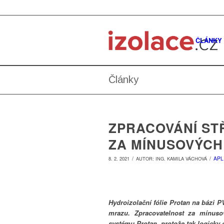
ČLÁNKY
Články
ZPRACOVÁNÍ STŘ
ZA MÍNUSOVÝCH
/
/
APL
8. 2. 2021
AUTOR:
ING. KAMILA VÁCHOVÁ
Hydroizolační fólie Protan na bázi 
mrazu. Zpracovatelnost za mínusov
systému Protan, protože tak logick