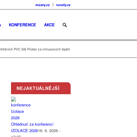
mosty.cz
tunely.cz
A
KONFERENCE
AKCE
třešních PVC fólií Protan za mínusových teplot
NEJAKTUÁLNĚJŠÍ
Ohlédnutí za konferencí
IZOLACE 2026
16. 6. 2026 -
17:27