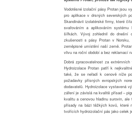
Vodotěsné izolační pásy Protan jsou v
pro aplikace v drsných severských p
Skandinávii izolatérské firmy, které čí
svařováním a aplikováním systému 
šířkách. Vývoj zohlednil do dnešní 
zkušenosti s pásy Protan v Norsku, 
zeměpisné umístění naší země. Protan 
vlivu na roční období a bez reklamací na
Dobrá zpracovatelnost za extrémních 
Hydroizolace Protan patří k nejkval
také, že se neřadí k cenově níže po
požadavky přísných evropských nore
dodavatelů. Hydroizolace vystavená v
záření je závislá na kvalitě přísad – p
kvalitu a cenovou hladinu surovin, ale
přísady na bázi těžkých kovů, které m
tvořících hydroizolační pás jako celek 