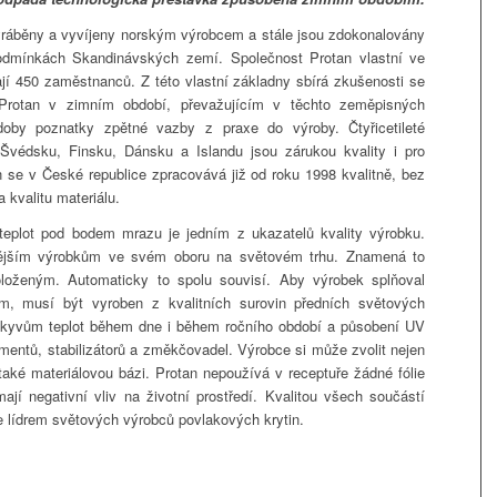
yráběny a vyvíjeny norským výrobcem a stále jsou zdokonalovány
odmínkách Skandinávských zemí. Společnost Protan vlastní ve
tají 450 zaměstnanců. Z této vlastní základny sbírá zkušenosti se
Protan v zimním období, převažujícím v těchto zeměpisných
doby poznatky zpětné vazby z praxe do výroby. Čtyřicetileté
Švédsku, Finsku, Dánsku a Islandu jsou zárukou kvality i pro
se v České republice zpracovává již od roku 1998 kvalitně, bez
 kvalitu materiálu.
teplot pod bodem mrazu je jedním z ukazatelů kvality výrobku.
itnějším výrobkům ve svém oboru na světovém trhu. Znamená to
loženým. Automaticky to spolu souvisí. Aby výrobek splňoval
m, musí být vyroben z kvalitních surovin předních světových
ýkyvům teplot během dne i během ročního období a působení UV
igmentů, stabilizátorů a změkčovadel. Výrobce si může zvolit nejen
 také materiálovou bázi. Protan nepoužívá v receptuře žádné fólie
ají negativní vliv na životní prostředí. Kvalitou všech součástí
je lídrem světových výrobců povlakových krytin.