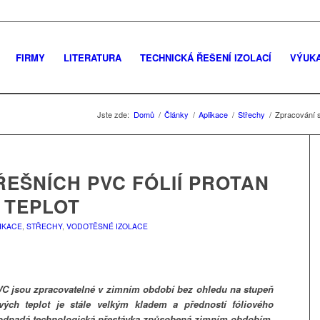
FIRMY
LITERATURA
TECHNICKÁ ŘEŠENÍ IZOLACÍ
VÝUK
Jste zde:
Domů
/
Články
/
Aplikace
/
Střechy
/
Zpracování s
EŠNÍCH PVC FÓLIÍ PROTAN
 TEPLOT
IKACE
,
STŘECHY
,
VODOTĚSNÉ IZOLACE
PVC jsou zpracovatelné v zimním období bez ohledu na stupeň
ých teplot je stále velkým kladem a předností fóliového
y odpadá technologická přestávka způsobená zimním obdobím.