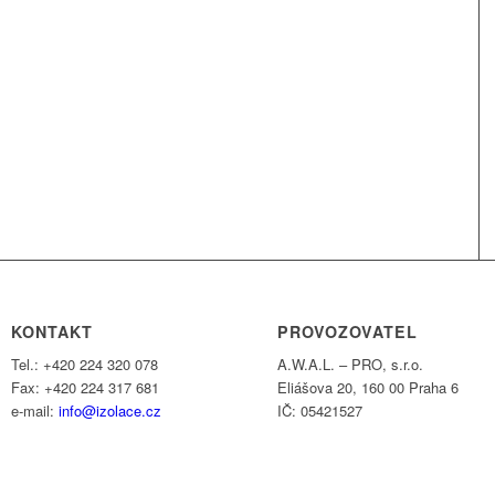
KONTAKT
PROVOZOVATEL
Tel.: +420 224 320 078
A.W.A.L. – PRO, s.r.o.
Fax: +420 224 317 681
Eliášova 20, 160 00 Praha 6
e-mail:
info@izolace.cz
IČ: 05421527