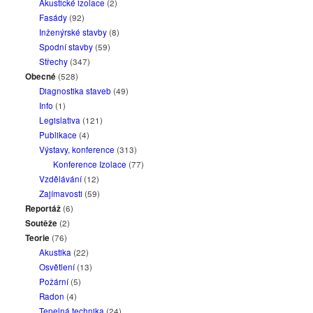
Akustické izolace
(2)
Fasády
(92)
Inženýrské stavby
(8)
Spodní stavby
(59)
Střechy
(347)
Obecné
(528)
Diagnostika staveb
(49)
Info
(1)
Legislativa
(121)
Publikace
(4)
Výstavy, konference
(313)
Konference Izolace
(77)
Vzdělávání
(12)
Zajímavosti
(59)
Reportáž
(6)
Soutěže
(2)
Teorie
(76)
Akustika
(22)
Osvětlení
(13)
Požární
(5)
Radon
(4)
Tepelná technika
(24)