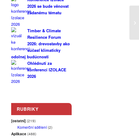
2026 se bude věnovat
žádanému tématu
Timber & Climate
Resilience Forum
2026: drevostavby ako
súčasť klimaticky
odolnej budúcnosti
Ohlédnutí za
konferencí IZOLACE
2026
RUBRIKY
[ostatní]
(219)
Komerční sdělení
(2)
Aplikace
(488)