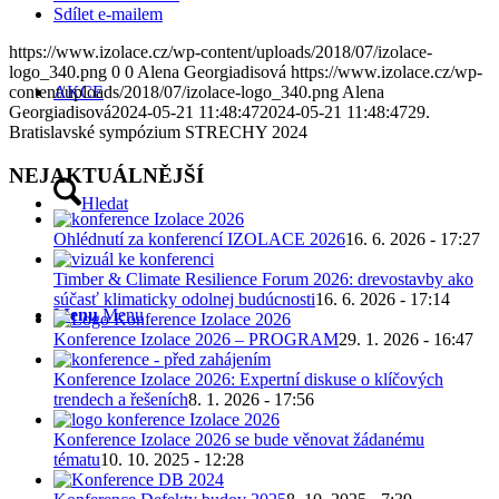
Sdílet e-mailem
https://www.izolace.cz/wp-content/uploads/2018/07/izolace-
logo_340.png
0
0
Alena Georgiadisová
https://www.izolace.cz/wp-
AKCE
content/uploads/2018/07/izolace-logo_340.png
Alena
Georgiadisová
2024-05-21 11:48:47
2024-05-21 11:48:47
29.
Bratislavské sympózium STRECHY 2024
NEJAKTUÁLNĚJŠÍ
Hledat
Ohlédnutí za konferencí IZOLACE 2026
16. 6. 2026 - 17:27
Timber & Climate Resilience Forum 2026: drevostavby ako
súčasť klimaticky odolnej budúcnosti
16. 6. 2026 - 17:14
Menu
Menu
Konference Izolace 2026 – PROGRAM
29. 1. 2026 - 16:47
Konference Izolace 2026: Expertní diskuse o klíčových
trendech a řešeních
8. 1. 2026 - 17:56
Konference Izolace 2026 se bude věnovat žádanému
tématu
10. 10. 2025 - 12:28