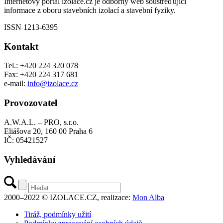
Internetový portál izolace.cz je odborný web soustřeďující
informace z oboru stavebních izolací a stavební fyziky.
ISSN 1213-6395
Kontakt
Tel.: +420 224 320 078
Fax: +420 224 317 681
e-mail:
info@izolace.cz
Provozovatel
A.W.A.L. – PRO, s.r.o.
Eliášova 20, 160 00 Praha 6
IČ: 05421527
Vyhledávání
2000–2022 © IZOLACE.CZ, realizace:
Mon Alba
Tiráž, podmínky užití