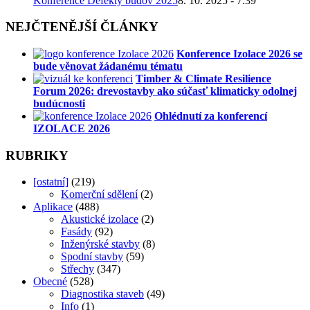
Konference Defekty budov 2025
8. 10. 2025 - 7:39
NEJČTENĚJŠÍ ČLÁNKY
Konference Izolace 2026 se
bude věnovat žádanému tématu
Timber & Climate Resilience
Forum 2026: drevostavby ako súčasť klimaticky odolnej
budúcnosti
Ohlédnutí za konferencí
IZOLACE 2026
RUBRIKY
[ostatní]
(219)
Komerční sdělení
(2)
Aplikace
(488)
Akustické izolace
(2)
Fasády
(92)
Inženýrské stavby
(8)
Spodní stavby
(59)
Střechy
(347)
Obecné
(528)
Diagnostika staveb
(49)
Info
(1)