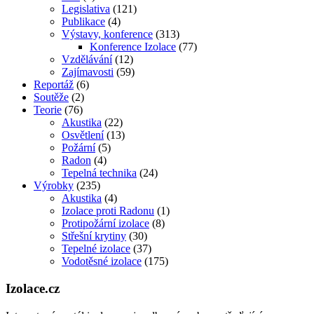
Legislativa
(121)
Publikace
(4)
Výstavy, konference
(313)
Konference Izolace
(77)
Vzdělávání
(12)
Zajímavosti
(59)
Reportáž
(6)
Soutěže
(2)
Teorie
(76)
Akustika
(22)
Osvětlení
(13)
Požární
(5)
Radon
(4)
Tepelná technika
(24)
Výrobky
(235)
Akustika
(4)
Izolace proti Radonu
(1)
Protipožární izolace
(8)
Střešní krytiny
(30)
Tepelné izolace
(37)
Vodotěsné izolace
(175)
Izolace.cz