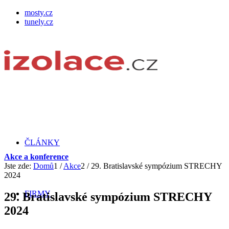
mosty.cz
tunely.cz
ČLÁNKY
Akce a konference
Jste zde:
Domů
1
/
Akce
2
/
29. Bratislavské sympózium STRECHY
2024
FIRMY
29. Bratislavské sympózium STRECHY
2024