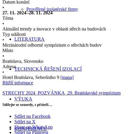
Datum konání
•
Prověřené izolatérské firmy
27. 11. 2024–28. 11. 2024
Téma
•
Aktuální trendy a inovace v oblasti střech na budovách
Typ události
LITERATURA
•
Mezinárodní odborné sympózium o střechách budov
Místo
•
Bratislava, Slovensko
Adresa
TECHNICKÁ ŘEŠENÍ IZOLACÍ
•
Hotel Bratislava, Seberíniho 9
[mapa]
Bližší informace
STRECHY 2024_POZVÁNKA_29. Bratislavské sympózium
VÝUKA
Sdílejte se sousedy, s přáteli…
Sdílet na Facebook
Sdílet na X
Share on WhatsApp
KONFERENCE
Sdílet na Pinterest