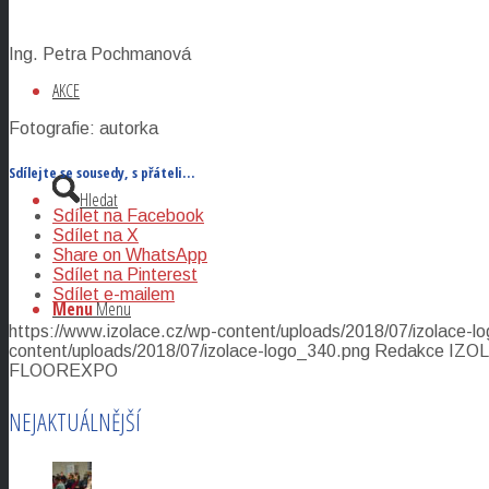
Ing. Petra Pochmanová
AKCE
Fotografie: autorka
Sdílejte se sousedy, s přáteli…
Hledat
Sdílet na Facebook
Sdílet na X
Share on WhatsApp
Sdílet na Pinterest
Sdílet e-mailem
Menu
Menu
https://www.izolace.cz/wp-content/uploads/2018/07/izolace-l
content/uploads/2018/07/izolace-logo_340.png
Redakce IZO
FLOOREXPO
NEJAKTUÁLNĚJŠÍ