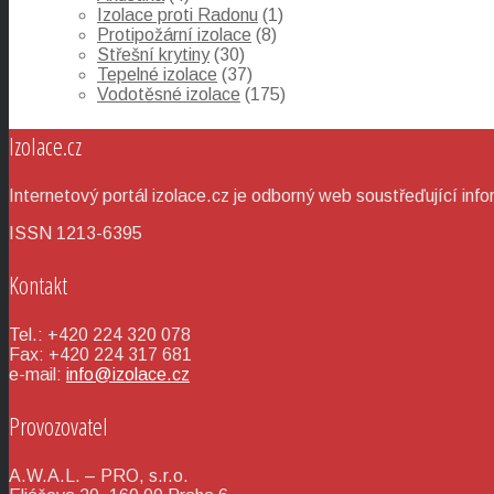
Izolace proti Radonu
(1)
Protipožární izolace
(8)
Střešní krytiny
(30)
Tepelné izolace
(37)
Vodotěsné izolace
(175)
Izolace.cz
Internetový portál izolace.cz je odborný web soustřeďující info
ISSN 1213-6395
Kontakt
Tel.: +420 224 320 078
Fax: +420 224 317 681
e-mail:
info@izolace.cz
Provozovatel
A.W.A.L. – PRO, s.r.o.