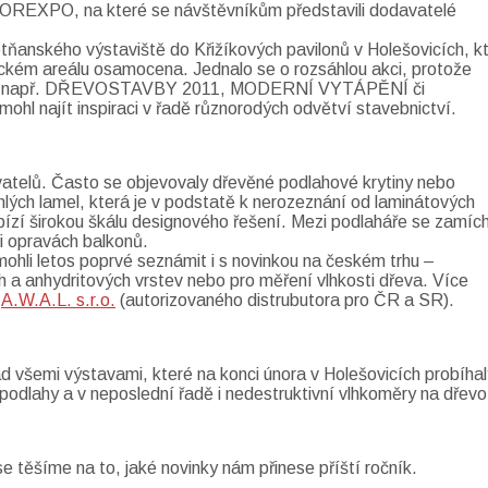
LOOREXPO, na které se návštěvníkům představili dodavatelé
etňanského výstaviště do Křižíkových pavilonů v Holešovicích, k
vickém areálu osamocena. Jednalo se o rozsáhlou akci, protože
tav, např. DŘEVOSTAVBY 2011, MODERNÍ VYTÁPĚNÍ či
 najít inspiraci v řadě různorodých odvětví stavebnictví.
telů. Často se objevovaly dřevěné podlahové krytiny nebo
lých lamel, která je v podstatě k nerozeznání od laminátových
ízí širokou škálu designového řešení. Mezi podlaháře se zamícha
ři opravách balkonů.
ohli letos poprvé seznámit i s novinkou na českém trhu –
 a anhydritových vrstev nebo pro měření vlhkosti dřeva. Více
i
A.W.A.L. s.r.o.
(autorizovaného distrubutora pro ČR a SR).
d všemi výstavami, které na konci února v Holešovicích probíhal
odlahy a v neposlední řadě i nedestruktivní vlhkoměry na dřevo
e těšíme na to, jaké novinky nám přinese příští ročník.