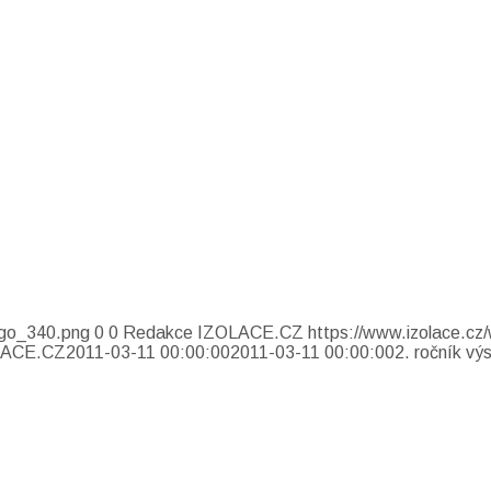
ogo_340.png
0
0
Redakce IZOLACE.CZ
https://www.izolace.cz
LACE.CZ
2011-03-11 00:00:00
2011-03-11 00:00:00
2. ročník vý