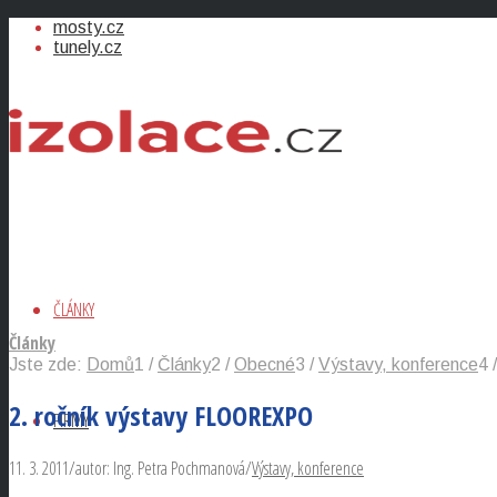
mosty.cz
tunely.cz
ČLÁNKY
Články
Jste zde:
Domů
1
/
Články
2
/
Obecné
3
/
Výstavy, konference
4
/
2. ročník výstavy FLOOREXPO
FIRMY
11. 3. 2011
/
autor:
Ing. Petra Pochmanová
/
Výstavy, konference