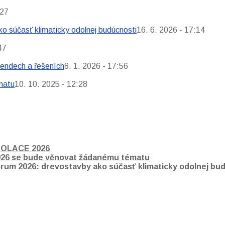
:27
o súčasť klimaticky odolnej budúcnosti
16. 6. 2026 - 17:14
47
rendech a řešeních
8. 1. 2026 - 17:56
matu
10. 10. 2025 - 12:28
IZOLACE 2026
026 se bude věnovat žádanému tématu
orum 2026: drevostavby ako súčasť klimaticky odolnej bu