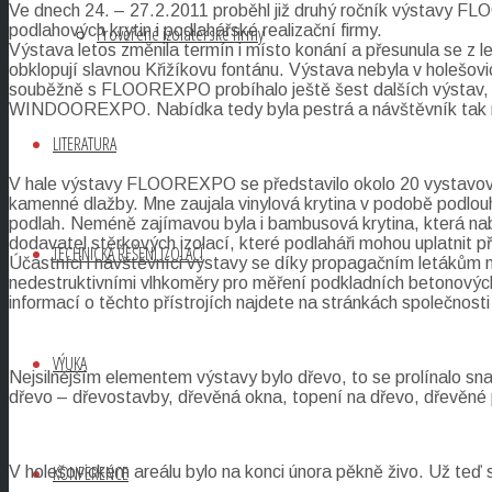
Ve dnech 24. – 27.2.2011 proběhl již druhý ročník výstavy F
podlahových krytin i podlahářské realizační firmy.
Prověřené izolatérské firmy
Výstava letos změnila termín i místo konání a přesunula se z l
obklopují slavnou Křižíkovu fontánu. Výstava nebyla v holešo
souběžně s FLOOREXPO probíhalo ještě šest dalších výs
WINDOOREXPO. Nabídka tedy byla pestrá a návštěvník tak mohl
LITERATURA
V hale výstavy FLOOREXPO se představilo okolo 20 vystavova
kamenné dlažby. Mne zaujala vinylová krytina v podobě podlouh
podlah. Neméně zajímavou byla i bambusová krytina, která nab
dodavatel stěrkových izolací, které podlaháři mohou uplatnit p
TECHNICKÁ ŘEŠENÍ IZOLACÍ
Účastníci i návštěvníci výstavy se díky propagačním letákům m
nedestruktivními vlhkoměry pro měření podkladních betonových
informací o těchto přístrojích najdete na stránkách společnost
VÝUKA
Nejsilnějším elementem výstavy bylo dřevo, to se prolínalo sna
dřevo – dřevostavby, dřevěná okna, topení na dřevo, dřevěné p
KONFERENCE
V holešovickém areálu bylo na konci února pěkně živo. Už teď s