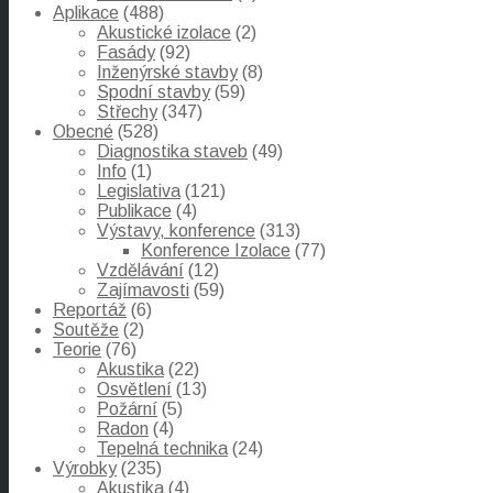
Aplikace
(488)
Akustické izolace
(2)
Fasády
(92)
Inženýrské stavby
(8)
Spodní stavby
(59)
Střechy
(347)
Obecné
(528)
Diagnostika staveb
(49)
Info
(1)
Legislativa
(121)
Publikace
(4)
Výstavy, konference
(313)
Konference Izolace
(77)
Vzdělávání
(12)
Zajímavosti
(59)
Reportáž
(6)
Soutěže
(2)
Teorie
(76)
Akustika
(22)
Osvětlení
(13)
Požární
(5)
Radon
(4)
Tepelná technika
(24)
Výrobky
(235)
Akustika
(4)