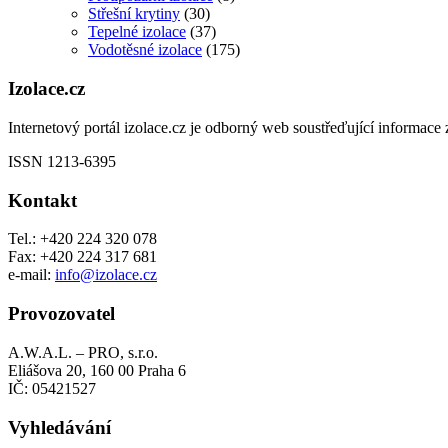
Střešní krytiny
(30)
Tepelné izolace
(37)
Vodotěsné izolace
(175)
Izolace.cz
Internetový portál izolace.cz je odborný web soustřeďující informace z
ISSN 1213-6395
Kontakt
Tel.: +420 224 320 078
Fax: +420 224 317 681
e-mail:
info@izolace.cz
Provozovatel
A.W.A.L. – PRO, s.r.o.
Eliášova 20, 160 00 Praha 6
IČ: 05421527
Vyhledávání