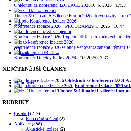
Ohlédnutí za konferencí IZOLACE 2026
16. 6. 2026 - 17:27
Timber & Climate Resilience Forum 2026: drevostavby ako súč
AKCE
Konference Izolace 2026 – PROGRAM
29. 1. 2026 - 16:47
Konference Izolace 2026: Expertní diskuse o klíčových trendec
Konference Izolace 2026 se bude věnovat žádanému tématu
10.
Hledat
Konference Defekty budov 2025
8. 10. 2025 - 7:39
NEJČTENĚJŠÍ ČLÁNKY
Ohlédnutí za konferencí IZOLA
Menu
Menu
Konference Izolace 2026 se
Timber & Climate Resilience Forum 2
RUBRIKY
[ostatní]
(219)
Komerční sdělení
(2)
Aplikace
(488)
Akustické izolace
(2)