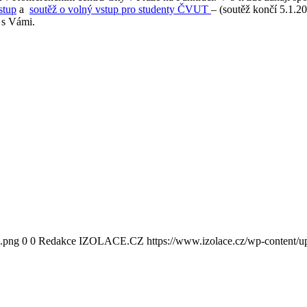
stup
a
soutěž o volný vstup pro studenty ČVUT
– (soutěž končí 5.1.2
 s Vámi.
0.png
0
0
Redakce IZOLACE.CZ
https://www.izolace.cz/wp-content/u