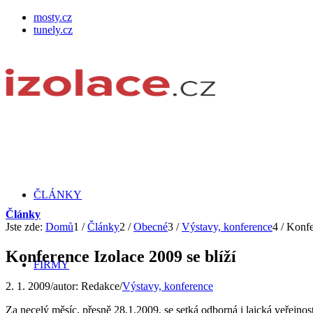
mosty.cz
tunely.cz
ČLÁNKY
Články
Jste zde:
Domů
1
/
Články
2
/
Obecné
3
/
Výstavy, konference
4
/
Konfe
Konference Izolace 2009 se blíží
FIRMY
2. 1. 2009
/
autor:
Redakce
/
Výstavy, konference
Za necelý měsíc, přesně 28.1.2009, se setká odborná i laická veřejnos