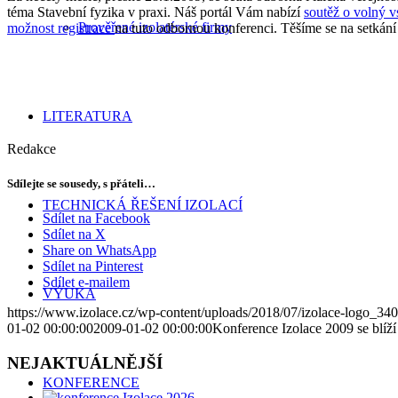
téma Stavební fyzika v praxi. Náš portál Vám nabízí
soutěž o volný v
Prověřené izolatérské firmy
možnost registrace
na tuto odbornou konferenci. Těšíme se na setkání
LITERATURA
Redakce
Sdílejte se sousedy, s přáteli…
TECHNICKÁ ŘEŠENÍ IZOLACÍ
Sdílet na Facebook
Sdílet na X
Share on WhatsApp
Sdílet na Pinterest
Sdílet e-mailem
VÝUKA
https://www.izolace.cz/wp-content/uploads/2018/07/izolace-logo_34
01-02 00:00:00
2009-01-02 00:00:00
Konference Izolace 2009 se blíží
NEJAKTUÁLNĚJŠÍ
KONFERENCE