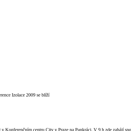
rence Izolace 2009 se blíží
t v Konferenčním centru City v Praze na Pankráci. V 9 h zde zahájí spol