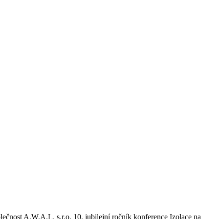
ečnost A.W.A.L. s.r.o. 10. jubilejní ročník konference Izolace na