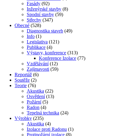
Fasády
(92)
Inženýrské stavby
(8)
Spodní stavby
(59)
Střechy
(347)
Obecné
(528)
Diagnostika staveb
(49)
Info
(1)
Legislativa
(121)
Publikace
(4)
Výstavy, konference
(313)
Konference Izolace
(77)
Vzdělávání
(12)
Zajímavosti
(59)
Reportáž
(6)
Soutěže
(2)
Teorie
(76)
Akustika
(22)
Osvětlení
(13)
Požární
(5)
Radon
(4)
Tepelná technika
(24)
Výrobky
(235)
Akustika
(4)
Izolace proti Radonu
(1)
Protipožární izolace
(8)