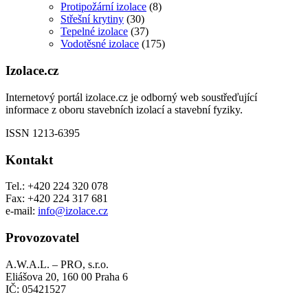
Protipožární izolace
(8)
Střešní krytiny
(30)
Tepelné izolace
(37)
Vodotěsné izolace
(175)
Izolace.cz
Internetový portál izolace.cz je odborný web soustřeďující
informace z oboru stavebních izolací a stavební fyziky.
ISSN 1213-6395
Kontakt
Tel.: +420 224 320 078
Fax: +420 224 317 681
e-mail:
info@izolace.cz
Provozovatel
A.W.A.L. – PRO, s.r.o.
Eliášova 20, 160 00 Praha 6
IČ: 05421527