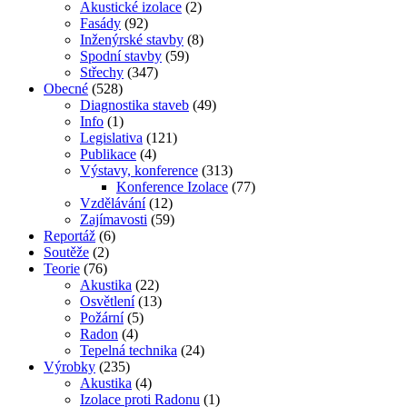
Akustické izolace
(2)
Fasády
(92)
Inženýrské stavby
(8)
Spodní stavby
(59)
Střechy
(347)
Obecné
(528)
Diagnostika staveb
(49)
Info
(1)
Legislativa
(121)
Publikace
(4)
Výstavy, konference
(313)
Konference Izolace
(77)
Vzdělávání
(12)
Zajímavosti
(59)
Reportáž
(6)
Soutěže
(2)
Teorie
(76)
Akustika
(22)
Osvětlení
(13)
Požární
(5)
Radon
(4)
Tepelná technika
(24)
Výrobky
(235)
Akustika
(4)
Izolace proti Radonu
(1)