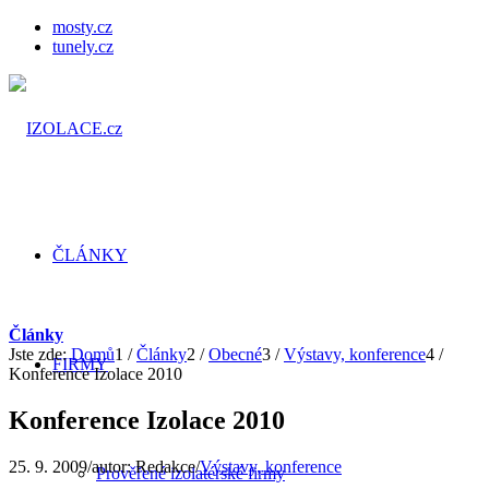
mosty.cz
tunely.cz
ČLÁNKY
Články
Jste zde:
Domů
1
/
Články
2
/
Obecné
3
/
Výstavy, konference
4
/
FIRMY
Konference Izolace 2010
Konference Izolace 2010
25. 9. 2009
/
autor:
Redakce
/
Výstavy, konference
Prověřené izolatérské firmy