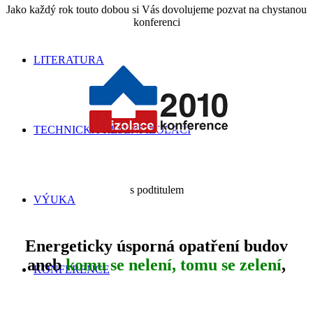
Jako každý rok touto dobou si Vás dovolujeme pozvat na chystanou
konferenci
LITERATURA
TECHNICKÁ ŘEŠENÍ IZOLACÍ
s podtitulem
VÝUKA
Energeticky úsporná opatření budov
aneb
komu se nelení, tomu se zelení
,
KONFERENCE