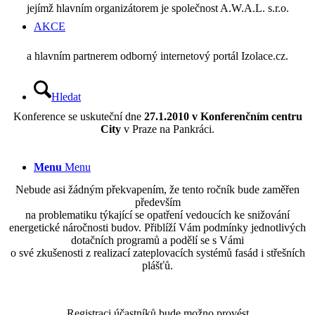
jejímž hlavním organizátorem je společnost A.W.A.L. s.r.o.
AKCE
a hlavním partnerem odborný internetový portál Izolace.cz.
Hledat
Konference se uskuteční dne
27.1.2010 v Konferenčním centru
City
v Praze na Pankráci.
Menu
Menu
Nebude asi žádným překvapením, že tento ročník bude zaměřen
především
na problematiku týkající se opatření vedoucích ke snižování
energetické náročnosti budov. Přiblíží Vám podmínky jednotlivých
dotačních programů a podělí se s Vámi
o své zkušenosti z realizací zateplovacích systémů fasád i střešních
plášťů.
Registraci účastníků bude možno provést