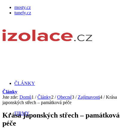
mosty.cz
tunely.cz
ČLÁNKY
Články
Jste zde:
Domů
1
/
Články
2
/
Obecné
3
/
Zajímavosti
4
/
Krása
japonských střech – památková péče
FIRMY
Krása japonských střech – památková
péče