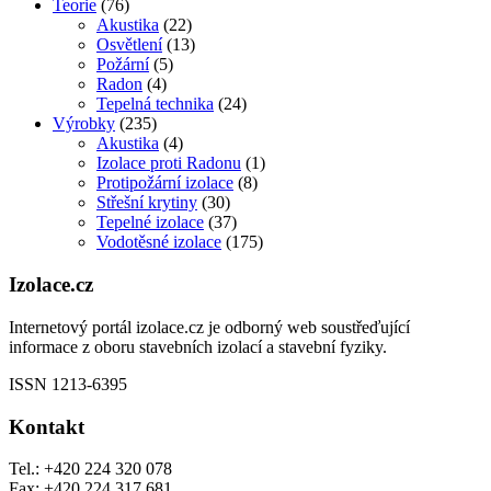
Teorie
(76)
Akustika
(22)
Osvětlení
(13)
Požární
(5)
Radon
(4)
Tepelná technika
(24)
Výrobky
(235)
Akustika
(4)
Izolace proti Radonu
(1)
Protipožární izolace
(8)
Střešní krytiny
(30)
Tepelné izolace
(37)
Vodotěsné izolace
(175)
Izolace.cz
Internetový portál izolace.cz je odborný web soustřeďující
informace z oboru stavebních izolací a stavební fyziky.
ISSN 1213-6395
Kontakt
Tel.: +420 224 320 078
Fax: +420 224 317 681