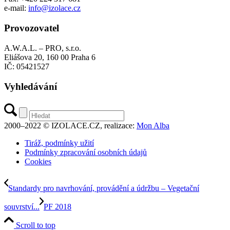
e-mail:
info@izolace.cz
Provozovatel
A.W.A.L. – PRO, s.r.o.
Eliášova 20, 160 00 Praha 6
IČ: 05421527
Vyhledávání
2000–2022 © IZOLACE.CZ, realizace:
Mon Alba
Tiráž, podmínky užití
Podmínky zpracování osobních údajů
Cookies
Standardy pro navrhování, provádění a údržbu – Vegetační
souvrství...
PF 2018
Scroll to top