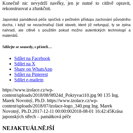
Konečně nic nevydrží navěky, jen je nutné to citlivě opravit,
rekonstruovat a zfunkčnit.
Japonská památková péče spočívá v pečlivém přístupu zachování původního
ducha, i když se nezachraňují části staveb, které již nefungují, ty se zplna
nahradí, ale citlivě s použitím pokud možno autentických technologií a
materiálů.
Sdílejte se sousedy, s přáteli…
Sdílet na Facebook
Sdílet na X
Share on WhatsApp
Sdílet na Pinterest
Sdílet e-mailem
https://www.izolace.cz/wp-
content/uploads/2018/08/9f024d_Pokryvaci10.jpg
90
135
Ing.
Marek Novotný, Ph.D.
https://www.izolace.cz/wp-
content/uploads/2018/07/izolace-logo_340.png
Ing. Marek
Novotný, Ph.D.
2017-12-11 00:00:00
2018-08-01 16:42:45
Krása
japonských střech – památková péče
NEJAKTUÁLNĚJŠÍ