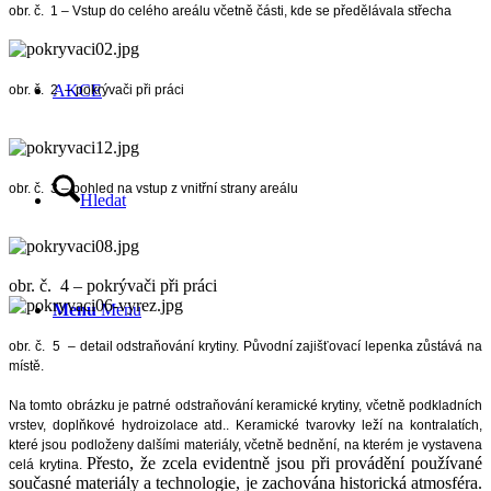
obr. č. 1 – Vstup do celého areálu včetně části, kde se předělávala střecha
AKCE
obr. č. 2 – pokrývači při práci
obr. č. 3 – pohled na vstup z vnitřní strany areálu
Hledat
obr. č. 4 – pokrývači při práci
Menu
Menu
obr. č. 5 – detail odstraňování krytiny. Původní zajišťovací lepenka zůstává na
místě.
Na tomto obrázku je patrné odstraňování keramické krytiny, včetně podkladních
vrstev, doplňkové hydroizolace atd.. Keramické tvarovky leží na kontralatích,
které jsou podloženy dalšími materiály, včetně bednění, na kterém je vystavena
Přesto, že zcela evidentně jsou při provádění používané
celá krytina.
současné materiály a technologie, je zachována historická atmosféra.