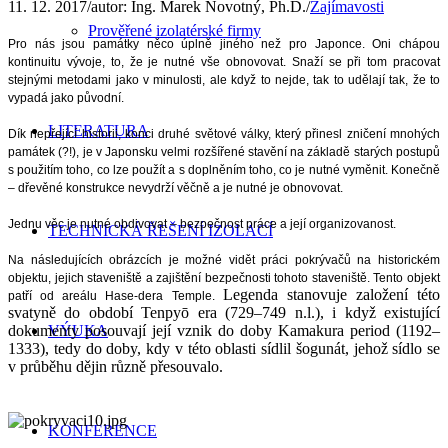
11. 12. 2017
/
autor:
Ing. Marek Novotný, Ph.D.
/
Zajímavosti
Prověřené izolatérské firmy
Pro nás jsou památky něco úplně jiného než pro Japonce. Oni chápou
kontinuitu vývoje, to, že je nutné vše obnovovat. Snaží se při tom pracovat
stejnými metodami jako v minulosti, ale když to nejde, tak to udělají tak, že to
vypadá jako původní.
LITERATURA
Dík nepřející historii, konci druhé světové války, který přinesl zničení mnohých
památek (?!), je v Japonsku velmi rozšířené stavění na základě starých postupů
s použitím toho, co lze použít a s doplněním toho, co je nutné vyměnit. Konečně
– dřevěné konstrukce nevydrží věčně a je nutné je obnovovat.
Jednu věc je nutné obdivovat – bezpečnost práce a její organizovanost.
TECHNICKÁ ŘEŠENÍ IZOLACÍ
Na následujících obrázcích je možné vidět práci pokrývačů na historickém
objektu, jejich staveniště a zajištění bezpečnosti tohoto staveniště. Tento objekt
Legenda stanovuje založení této
patří od areálu Hase-dera Temple.
svatyně do období Tenpyō era (729–749 n.l.), i když existující
dokumenty posouvají její vznik do doby Kamakura period (1192–
VÝUKA
1333), tedy do doby, kdy v této oblasti sídlil šogunát, jehož sídlo se
v průběhu dějin různě přesouvalo.
KONFERENCE