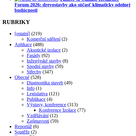
Forum 2026: drevostavby ako súčasť klimaticky odolnej
budúcnosti
RUBRIKY
[ostatní]
(219)
Komerční sdělení
(2)
Aplikace
(488)
Akustické izolace
(2)
Fasády
(92)
Inženýrské stavby
(8)
Spodní stavby
(59)
Střechy
(347)
Obecné
(528)
Diagnostika staveb
(49)
Info
(1)
Legislativa
(121)
Publikace
(4)
Výstavy, konference
(313)
Konference Izolace
(77)
Vzdělávání
(12)
Zajímavosti
(59)
Reportáž
(6)
Soutěže
(2)