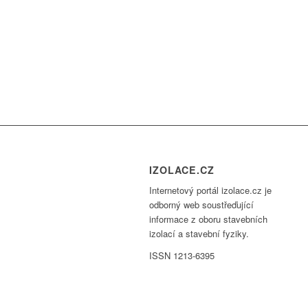
IZOLACE.CZ
Internetový portál izolace.cz je
odborný web soustřeďující
informace z oboru stavebních
izolací a stavební fyziky.
ISSN 1213-6395