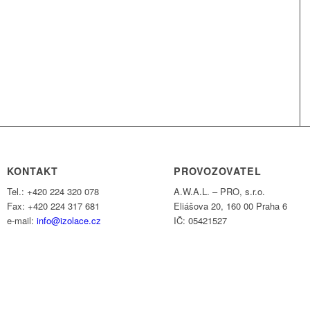
KONTAKT
PROVOZOVATEL
Tel.: +420 224 320 078
A.W.A.L. – PRO, s.r.o.
Fax: +420 224 317 681
Eliášova 20, 160 00 Praha 6
e-mail:
info@izolace.cz
IČ: 05421527