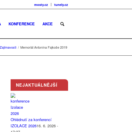
mosty.cz
tunely.cz
A
KONFERENCE
AKCE
Zajímavosti
/
Memoriál Antonína Fajkoše 2019
NEJAKTUÁLNĚJŠÍ
Ohlédnutí za konferencí
IZOLACE 2026
16. 6. 2026 -
17:27