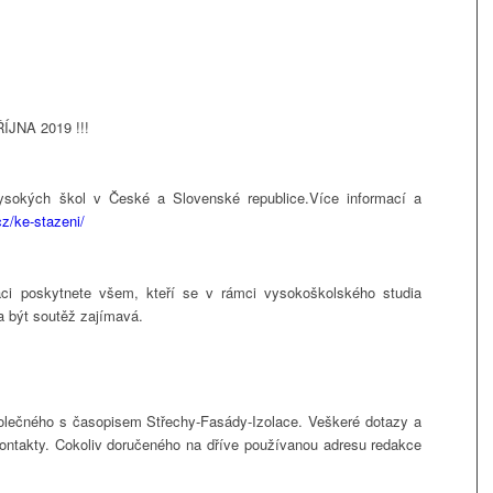
ŘÍJNA 2019 !!!
ysokých škol v České a Slovenské republice.Více informací a
cz/ke-stazeni/
aci poskytnete všem, kteří se v rámci vysokoškolského studia
 být soutěž zajímavá.
olečného s časopisem Střechy-Fasády-Izolace. Veškeré dotazy a
kontakty. Cokoliv doručeného na dříve používanou adresu redakce