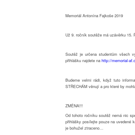
Memoriál Antonína Fajkoše 2019
Už 9. ročník soutěže má uzávěrku 15. 
Soutěž je určena studentům všech v
přihlášku najdete na
http://memorial-af.
Budeme velmi rádi, když tuto inform
STŘECHÁM věnují a pro které by mohla
ZMĚNA!!!
Od tohoto ročníku soutěž nemá nic sp
přihlášky posílejte pouze na uvedené 
je bohužel ztraceno…