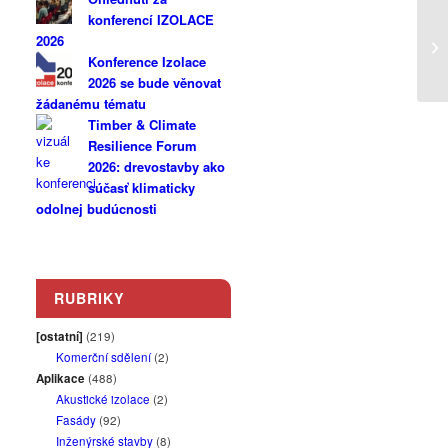
konferencí IZOLACE
2026
Konference Izolace
2026 se bude věnovat
žádanému tématu
Timber & Climate
Resilience Forum
2026: drevostavby ako
súčasť klimaticky
odolnej budúcnosti
RUBRIKY
[ostatní]
(219)
Komerční sdělení
(2)
Aplikace
(488)
Akustické izolace
(2)
Fasády
(92)
Inženýrské stavby
(8)