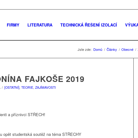
FIRMY
LITERATURA
TECHNICKÁ ŘEŠENÍ IZOLACÍ
VÝUK
Jste zde:
Domů
/
Články
/
Obecné
/
NÍNA FAJKOŠE 2019
/
[OSTATNÍ]
,
TEORIE
,
ZAJÍMAVOSTI
Á
enti a příznivci STŘECH!
 tu opět studentská soutěž na téma STŘECHY