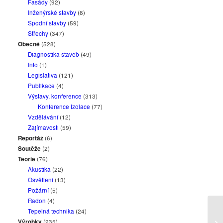
Fasády
(92)
Inženýrské stavby
(8)
Spodní stavby
(59)
Střechy
(347)
Obecné
(528)
Diagnostika staveb
(49)
Info
(1)
Legislativa
(121)
Publikace
(4)
Výstavy, konference
(313)
Konference Izolace
(77)
Vzdělávání
(12)
Zajímavosti
(59)
Reportáž
(6)
Soutěže
(2)
Teorie
(76)
Akustika
(22)
Osvětlení
(13)
Požární
(5)
Radon
(4)
Tepelná technika
(24)
Výrobky
(235)