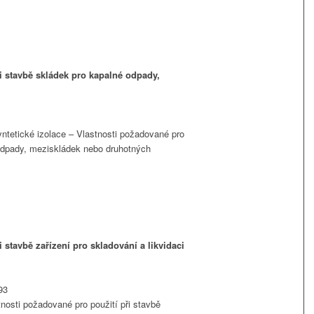
i stavbě skládek pro kapalné odpady,
tetické izolace – Vlastnosti požadované pro
 odpady, meziskládek nebo druhotných
 stavbě zařízení pro skladování a likvidaci
93
nosti požadované pro použití při stavbě