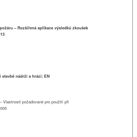
 požáru – Rozšířená aplikace výsledků zkoušek
013
 stavbě nádrží a hrází; EN
 Vlastnosti požadované pro použití při
2005