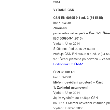
2014.
VYDANÉ ČSN
ČSN EN 60695-9-1 ed. 3 (34 5615)
kat.č. 94618
Zkoušení
požárního nebezpečí – Část 9-1: Šíř
IEC 60695-9-1:2013)
Vydání: Únor 2014
S účinností od 2016-06-03 se
zrušuje ČSN EN 60695-9-1 ed. 2 (34 56
9-1: Šíření plamene po povrchu – Vše
Podrobnosti z ÚNMZ
ČSN 36 0011-1
kat.č. 94680
Měření osvětlení prostorů – Část
1: Základní ustanovení
Vydání: Únor 2014
Jejím vydáním se zrušuje ČSN
36 0011-1 Měření osvětlení vnitřních pr
Vydání: Březen 2006