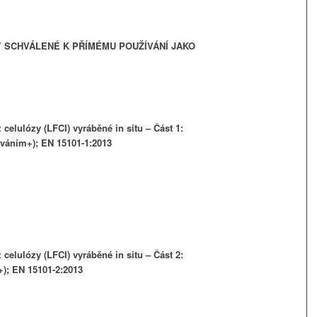
 SCHVÁLENÉ K PŘÍMÉMU POUŽÍVÁNÍ JAKO
celulózy (LFCI) vyráběné in situ – Část 1:
váním+); EN 15101-1:2013
celulózy (LFCI) vyráběné in situ – Část 2:
); EN 15101-2:2013