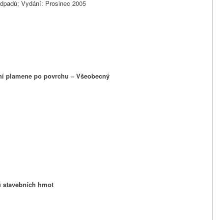
 odpadů; Vydání: Prosinec 2005
ení plamene po povrchu – Všeobecný
u stavebních hmot