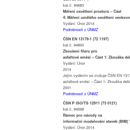
kat.č. 94683
Měření osvětlení prostorů – Část
4: Měření umělého osvětlení venkovn
Vydání: Únor 2014
Podrobnosti z ÚNMZ
ČSN EN 13179-1 (72 1197)
kat.č. 94800
Zkoušení fileru pro
asfaltové směsi – Část 1: Zkouška del
Vydání: Únor
2014
Jejím vydáním se zrušuje ČSN EN 13179
asfaltové směsi – Část 1: Zkouška delt
2001
Podrobnosti z ÚNMZ
ČSN P ISO/TS 12911 (73 0121)
kat.č. 94698
Rámec pro návody na
informační modelování staveb (BIM) *
Vydání: Únor 2014