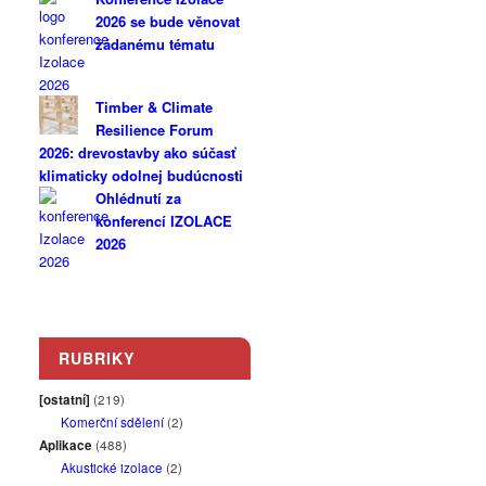
2026 se bude věnovat
žádanému tématu
Timber & Climate
Resilience Forum
2026: drevostavby ako súčasť
klimaticky odolnej budúcnosti
Ohlédnutí za
konferencí IZOLACE
2026
RUBRIKY
[ostatní]
(219)
Komerční sdělení
(2)
Aplikace
(488)
Akustické izolace
(2)