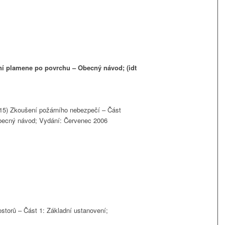
ení plamene po povrchu – Obecný návod; (idt
15) Zkoušení požárního nebezpečí – Část
obecný návod; Vydání: Červenec 2006
ostorů – Část 1: Základní ustanovení;