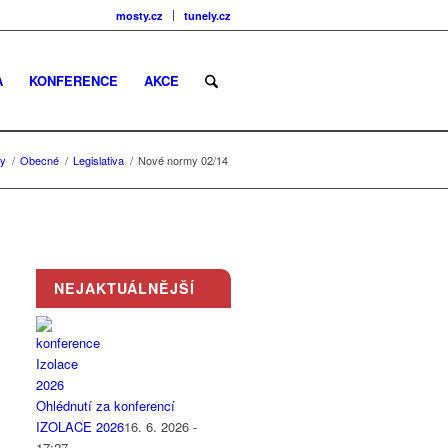
mosty.cz
tunely.cz
A
KONFERENCE
AKCE
ky
/
Obecné
/
Legislativa
/
Nové normy 02/14
NEJAKTUÁLNĚJŠÍ
Ohlédnutí za konferencí
IZOLACE 2026
16. 6. 2026 -
17:27