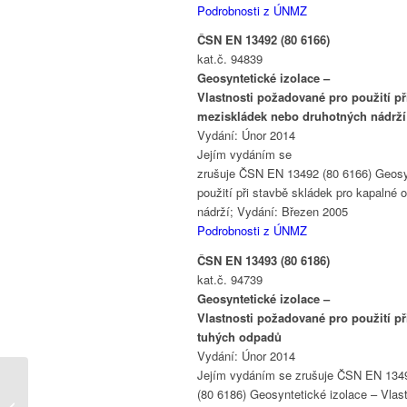
Podrobnosti z ÚNMZ
ČSN EN 13492 (80 6166)
kat.č. 94839
Geosyntetické izolace –
Vlastnosti požadované pro použití př
meziskládek nebo druhotných nádrží
Vydání: Únor 2014
Jejím vydáním se
zrušuje ČSN EN 13492 (80 6166) Geosyn
použití při stavbě skládek pro kapalné
nádrží; Vydání: Březen 2005
Podrobnosti z ÚNMZ
ČSN EN 13493 (80 6186)
kat.č. 94739
Geosyntetické izolace –
Vlastnosti požadované pro použití při
tuhých odpadů
Vydání: Únor 2014
Jejím vydáním se zrušuje ČSN EN 134
Veletrh Střechy Praha
(80 6186) Geosyntetické izolace – Vlast
2014 přinesl mnoho