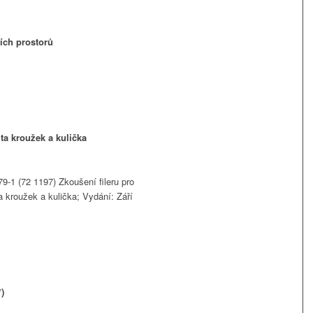
ích prostorů
ta kroužek a kulička
-1 (72 1197) Zkoušení fileru pro
a kroužek a kulička; Vydání: Září
)