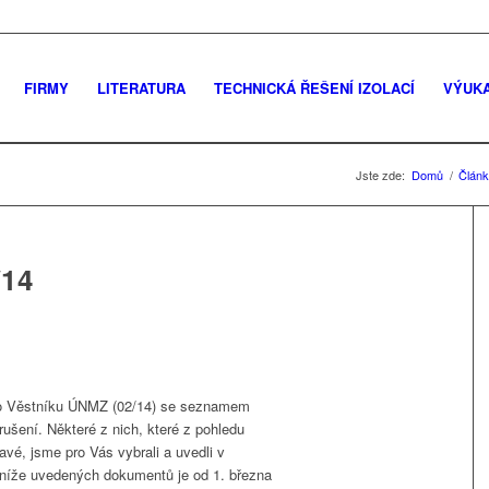
FIRMY
LITERATURA
TECHNICKÁ ŘEŠENÍ IZOLACÍ
VÝUK
Jste zde:
Domů
/
Člán
14
slo Věstníku ÚNMZ (02/14) se seznamem
ušení. Některé z nich, které z pohledu
vé, jsme pro Vás vybrali a uvedli v
níže uvedených dokumentů je od 1. března