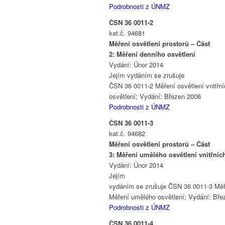
Podrobnosti z ÚNMZ
ČSN 36 0011-2
kat.č. 94681
Měření osvětlení prostorů – Část
2: Měření denního osvětlení
Vydání: Únor 2014
Jejím vydáním se zrušuje
ČSN 36 0011-2 Měření osvětlení vnitřní
osvětlení; Vydání: Březen 2006
Podrobnosti z ÚNMZ
ČSN 36 0011-3
kat.č. 94682
Měření osvětlení prostorů – Část
3: Měření umělého osvětlení vnitřníc
Vydání: Únor 2014
Jejím
vydáním se zrušuje ČSN 36 0011-3 Měřen
Měření umělého osvětlení; Vydání: Bře
Podrobnosti z ÚNMZ
ČSN 36 0011-4