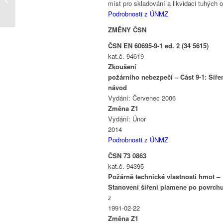
míst pro skladování a likvidaci tuhých
novinek a velký zájem
Podrobnosti z ÚNMZ
návšt�...
ZMĚNY ČSN
ČSN EN 60695-9-1 ed. 2 (34 5615)
kat.č. 94619
Zkoušení
požárního nebezpečí – Část 9-1: Šíř
návod
Vydání: Červenec 2006
Změna Z1
Vydání: Únor
2014
Podrobnosti z ÚNMZ
ČSN 73 0863
kat.č. 94395
Požárně technické vlastnosti hmot –
Stanovení šíření plamene po povrch
z
1991-02-22
Změna Z1