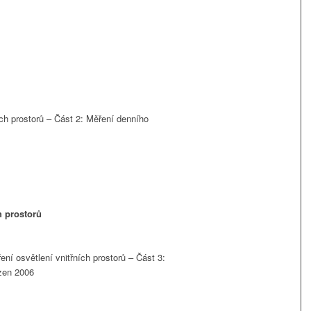
ch prostorů – Část 2: Měření denního
h prostorů
í osvětlení vnitřních prostorů – Část 3:
zen 2006