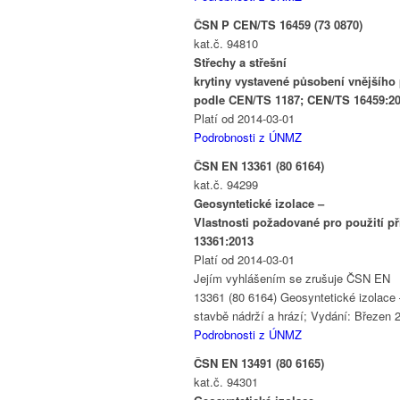
ČSN P CEN/TS 16459 (73 0870)
kat.č. 94810
Střechy a střešní
krytiny vystavené působení vnějšího
podle CEN/TS 1187; CEN/TS 16459:2
Platí od 2014-03-01
Podrobnosti z ÚNMZ
ČSN EN 13361 (80 6164)
kat.č. 94299
Geosyntetické izolace –
Vlastnosti požadované pro použití při
13361:2013
Platí od 2014-03-01
Jejím vyhlášením se zrušuje ČSN EN
13361 (80 6164) Geosyntetické izolace –
stavbě nádrží a hrází; Vydání: Březen 
Podrobnosti z ÚNMZ
ČSN EN 13491 (80 6165)
kat.č. 94301