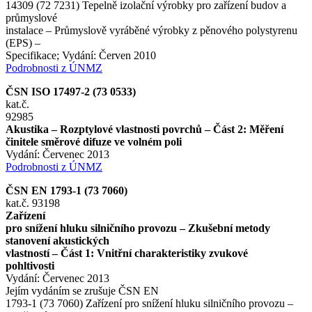
14309 (72 7231) Tepelně izolační výrobky pro zařízení budov a
průmyslové
instalace – Průmyslově vyráběné výrobky z pěnového polystyrenu
(EPS) –
Specifikace; Vydání: Červen 2010
Podrobnosti z ÚNMZ
ČSN ISO 17497-2 (73 0533)
kat.č.
92985
Akustika – Rozptylové vlastnosti povrchů – Část 2: Měření
činitele směrové difuze ve volném poli
Vydání: Červenec 2013
Podrobnosti z ÚNMZ
ČSN EN 1793-1 (73 7060)
kat.č. 93198
Zařízení
pro snížení hluku silničního provozu – Zkušební metody
stanovení akustických
vlastností – Část 1: Vnitřní charakteristiky zvukové
pohltivosti
Vydání: Červenec 2013
Jejím vydáním se zrušuje ČSN EN
1793-1 (73 7060) Zařízení pro snížení hluku silničního provozu –