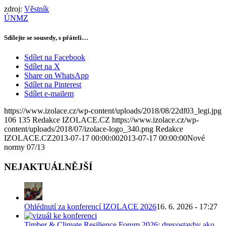
zdroj:
Věstník
ÚNMZ
Sdílejte se sousedy, s přáteli…
Sdílet na Facebook
Sdílet na X
Share on WhatsApp
Sdílet na Pinterest
Sdílet e-mailem
https://www.izolace.cz/wp-content/uploads/2018/08/22df03_legi.jpg
106
135
Redakce IZOLACE.CZ
https://www.izolace.cz/wp-
content/uploads/2018/07/izolace-logo_340.png
Redakce
IZOLACE.CZ
2013-07-17 00:00:00
2013-07-17 00:00:00
Nové
normy 07/13
NEJAKTUÁLNĚJŠÍ
Ohlédnutí za konferencí IZOLACE 2026
16. 6. 2026 - 17:27
Timber & Climate Resilience Forum 2026: drevostavby ako