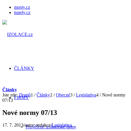
mosty.cz
tunely.cz
ČLÁNKY
Články
Jste zde:
Domů
1
/
Články
2
/
Obecné
3
/
Legislativa
4
/
Nové normy
FIRMY
07/13
Nové normy 07/13
17. 7. 2013
/
autor:
redakce
/
Legislativa
Prověřené izolatérské firmy