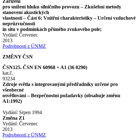
Zařízení
pro snížení hluku silničního provozu – Zkušební metody
stanovení akustických
vlastností – Část 6: Vnitřní charakteristiky – Určení vzduchové
neprůzvučnosti
in situ v podmínkách přímého zvukového pole;
Vydání: Červenec
2013
Podrobnosti z ÚNMZ
ZMĚNY ČSN
ČSN125. ČSN EN 60968 + A1 (36 0290)
kat.č.
93234
Zdroje světla s integrovanými předřadníky určené pro
všeobecné
osvětlování – Bezpečnostní požadavky (obsahuje změnu
A1:1992)
Vydání: Srpen 1994
Změna Z1
Vydání: Červenec
2013
Podrobnosti z ÚNMZ