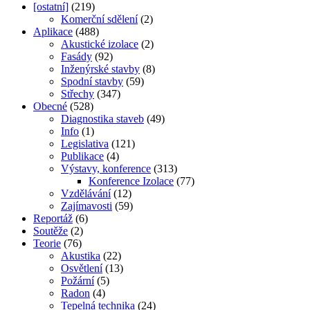
[ostatní]
(219)
Komerční sdělení
(2)
Aplikace
(488)
Akustické izolace
(2)
Fasády
(92)
Inženýrské stavby
(8)
Spodní stavby
(59)
Střechy
(347)
Obecné
(528)
Diagnostika staveb
(49)
Info
(1)
Legislativa
(121)
Publikace
(4)
Výstavy, konference
(313)
Konference Izolace
(77)
Vzdělávání
(12)
Zajímavosti
(59)
Reportáž
(6)
Soutěže
(2)
Teorie
(76)
Akustika
(22)
Osvětlení
(13)
Požární
(5)
Radon
(4)
Tepelná technika
(24)