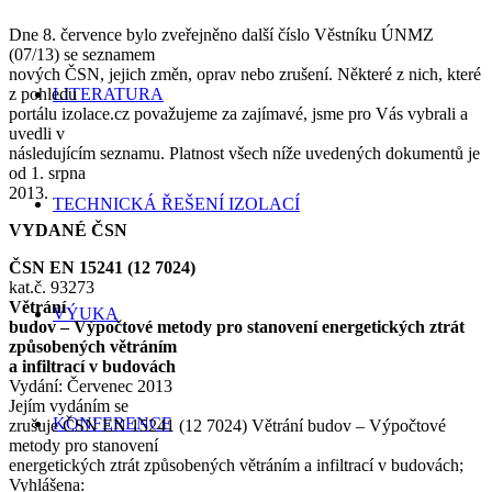
Dne 8. července bylo zveřejněno další číslo Věstníku ÚNMZ
(07/13) se seznamem
nových ČSN, jejich změn, oprav nebo zrušení. Některé z nich, které
z pohledu
LITERATURA
portálu izolace.cz považujeme za zajímavé, jsme pro Vás vybrali a
uvedli v
následujícím seznamu. Platnost všech níže uvedených dokumentů je
od 1. srpna
2013.
TECHNICKÁ ŘEŠENÍ IZOLACÍ
VYDANÉ ČSN
ČSN EN 15241 (12 7024)
kat.č. 93273
Větrání
VÝUKA
budov – Výpočtové metody pro stanovení energetických ztrát
způsobených větráním
a infiltrací v budovách
Vydání: Červenec 2013
Jejím vydáním se
KONFERENCE
zrušuje ČSN EN 15241 (12 7024) Větrání budov – Výpočtové
metody pro stanovení
energetických ztrát způsobených větráním a infiltrací v budovách;
Vyhlášena: