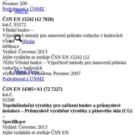
Prosinec 200
Podrobnosti z ÚNMZ
AKCE
ČSN EN 15242 (12 7026)
kat.č. 93272
Větrání budov –
Výpočtové metody pro stanovení průtoku vzduchu v budovách
včetně
Hledat
infiltrace
Vydání: Červenec 2013
Jejím vydáním se zrušuje ČSN EN 15242 (12
7026) Větrání budov – Výpočtové metody pro stanovení průtoku
vzduchu v budovách
Menu
Menu
včetně filtrace; Vyhlášena: Prosinec 2007
Podrobnosti z ÚNMZ
ČSN EN 14305+A1 (72 7227)
kat.č.
93308
Tepelněizolační výrobky pro zařízení budov a průmyslové
instalace – Průmyslově vyráběné výrobky z pěnového skla (CG)
–
Specifikace
Vydání: Červenec 2013
Jejím vydáním se zrušuje ČSN EN