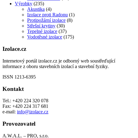
Výrobky
(235)
Akustika
(4)
Izolace proti Radonu
(1)
Protipožární izolace
(8)
Střešní krytiny
(30)
Tepelné izolace
(37)
Vodotěsné izolace
(175)
Izolace.cz
Internetový portál izolace.cz je odborný web soustřeďující
informace z oboru stavebních izolací a stavební fyziky.
ISSN 1213-6395
Kontakt
Tel.: +420 224 320 078
Fax: +420 224 317 681
e-mail:
info@izolace.cz
Provozovatel
A.W.A.L. – PRO, s.r.o.