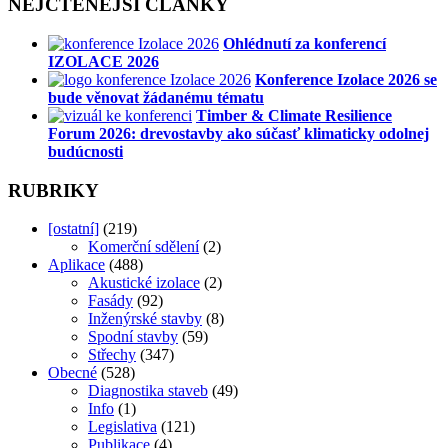
NEJČTENĚJŠÍ ČLÁNKY
Ohlédnutí za konferencí
IZOLACE 2026
Konference Izolace 2026 se
bude věnovat žádanému tématu
Timber & Climate Resilience
Forum 2026: drevostavby ako súčasť klimaticky odolnej
budúcnosti
RUBRIKY
[ostatní]
(219)
Komerční sdělení
(2)
Aplikace
(488)
Akustické izolace
(2)
Fasády
(92)
Inženýrské stavby
(8)
Spodní stavby
(59)
Střechy
(347)
Obecné
(528)
Diagnostika staveb
(49)
Info
(1)
Legislativa
(121)
Publikace
(4)