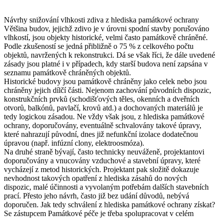
Návrhy snižování vlhkosti zdiva z hlediska památkové ochrany
Většina budov, jejichž zdivo je v úrovni spodní stavby porušováno
vlhkostí, jsou objekty historické, velmi často památkově chráněné.
Podle zkušeností se jedná přibližně o 75 % z celkového počtu
objektů, navržených k rekonstrukci. Dá se však říci, že dále uvedené
zásady jsou platné i v případech, kdy starší budova není zapsána v
seznamu památkově chráněných objektů.
Historické budovy jsou památkově chráněny jako celek nebo jsou
chráněny jejich dílčí části. Nejenom zachování původních dispozic,
konstrukčních prvků (schodišťových těles, okenních a dveřních
otvorů, balkónů, pavlačí, krovů atd.) a dochovaných materiálů je
tedy logickou zásadou. Ne vždy však jsou, z hlediska památkové
ochrany, doporučovány, eventuálně schvalovány takové úpravy,
které nahrazují původní, dnes již nefunkční izolace dodatečnou
úpravou (např. infúzní clony, elektroosmóza).
Na druhé straně bývají, často technicky neuváženě, projektantovi
doporučovány a vnucovány vzduchové a stavební úpravy, které
vycházejí z metod historických. Projektant pak složitě dokazuje
nevhodnost takových opatření z hlediska zásahů do nových
dispozic, malé účinnosti a vyvolaným potřebám dalších stavebních
prací. Přesto jeho návrh, často již bez udání důvodů, nebývá
doporučen. Jak tedy schválení z hlediska památkové ochrany získat?
Se zástupcem Památkové péče je třeba spolupracovat v celém