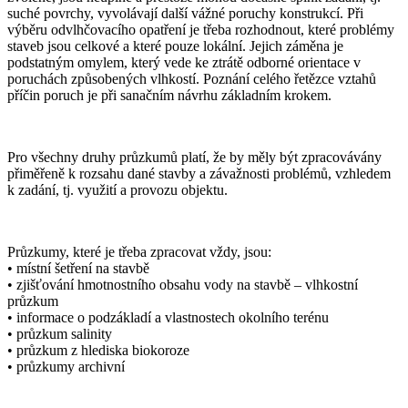
suché povrchy, vyvolávají další vážné poruchy konstrukcí. Při
výběru odvlhčovacího opatření je třeba rozhodnout, které problémy
staveb jsou celkové a které pouze lokální. Jejich záměna je
podstatným omylem, který vede ke ztrátě odborné orientace v
poruchách způsobených vlhkostí. Poznání celého řetězce vztahů
příčin poruch je při sanačním návrhu základním krokem.
Pro všechny druhy průzkumů platí, že by měly být zpracovávány
přiměřeně k rozsahu dané stavby a závažnosti problémů, vzhledem
k zadání, tj. využití a provozu objektu.
Průzkumy, které je třeba zpracovat vždy, jsou:
• místní šetření na stavbě
• zjišťování hmotnostního obsahu vody na stavbě – vlhkostní
průzkum
• informace o podzákladí a vlastnostech okolního terénu
• průzkum salinity
• průzkum z hlediska biokoroze
• průzkumy archivní