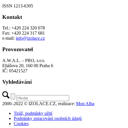
ISSN 1213-6395
Kontakt
Tel.: +420 224 320 078
Fax: +420 224 317 681
e-mail:
info@izolace.cz
Provozovatel
A.W.A.L. – PRO, s.r.o.
Eliášova 20, 160 00 Praha 6
IČ: 05421527
Vyhledávání
2000–2022 © IZOLACE.CZ, realizace:
Mon Alba
Tiráž, podmínky užití
Podmínky zpracování osobních údajů
Cookies