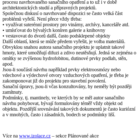
procesu navrhovaného sanačního opatření a to už i v době
architektonických studií a přípravných projektů.
Společnou diskusí o navrhované dispozici se často velká část
problémů vyřeší. Není přece vždy třeba:
• využívat suterénní prostory pro vinárny, archívy, kanceláře atd.
• umísťovat do bývalých koníren galerie a knihovny
• vestavovat do dvorů další, často podsklepené objekty
Další oblastí, která se může předem vyřešit, je volba materiálů.
Obvyklou snahou autora sanačního projektu je uplatnit takové
hmoty, které umožňují difuzi a zdivo neutěsňují. Jedná se zejména o
omítky se zvýšenou hydrofobitou, dutinové prvky podlah, stěn,
apod.
Jsou-li součástí návrhu například prvky elektroosmózy nebo
vdechové a výdechové otvory vzduchových opatření, je třeba je
zakomponovat již do projektu pro stavební povolení.
Sanační úpravy, jsou-li včas konzultovány, by neměly být později
zamítnuty.
Podmínky, tj. mantinely, ve kterých by se měl autor sanačního
návrhu pohybovat, bývají formulovány téměř vždy objekt od
objektu. Pozdější srovnávání takových dokumentů je často kuriózní
a v mnohých, často i zásadních, bodech se podmínky liší.
Více na
www.izolace.cz
– sekce Plánované akce