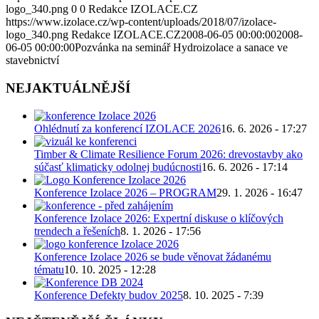
logo_340.png
0
0
Redakce IZOLACE.CZ
https://www.izolace.cz/wp-content/uploads/2018/07/izolace-
logo_340.png
Redakce IZOLACE.CZ
2008-06-05 00:00:00
2008-
06-05 00:00:00
Pozvánka na seminář Hydroizolace a sanace ve
stavebnictví
NEJAKTUÁLNĚJŠÍ
Ohlédnutí za konferencí IZOLACE 2026
16. 6. 2026 - 17:27
Timber & Climate Resilience Forum 2026: drevostavby ako
súčasť klimaticky odolnej budúcnosti
16. 6. 2026 - 17:14
Konference Izolace 2026 – PROGRAM
29. 1. 2026 - 16:47
Konference Izolace 2026: Expertní diskuse o klíčových
trendech a řešeních
8. 1. 2026 - 17:56
Konference Izolace 2026 se bude věnovat žádanému
tématu
10. 10. 2025 - 12:28
Konference Defekty budov 2025
8. 10. 2025 - 7:39