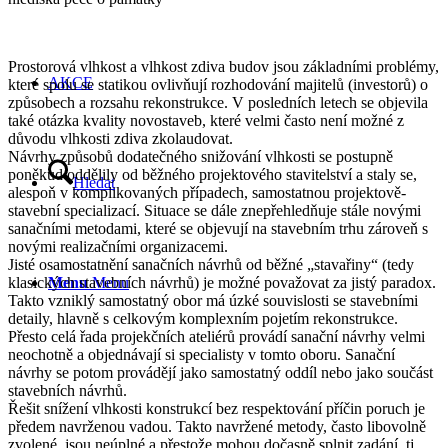
Prostorová vlhkost a vlhkost zdiva budov jsou základními problémy,
AKCE
které spolu se statikou ovlivňují rozhodování majitelů (investorů) o
způsobech a rozsahu rekonstrukce. V posledních letech se objevila
také otázka kvality novostaveb, které velmi často není možné z
důvodu vlhkosti zdiva zkolaudovat.
Návrhy způsobů dodatečného snižování vlhkosti se postupně
poněkud oddělily od běžného projektového stavitelství a staly se,
Hledat
alespoň v komplikovaných případech, samostatnou projektově-
stavební specializací. Situace se dále znepřehledňuje stále novými
sanačními metodami, které se objevují na stavebním trhu zároveň s
novými realizačními organizacemi.
Jisté osamostatnění sanačních návrhů od běžné „stavařiny“ (tedy
klasických stavebních návrhů) je možné považovat za jistý paradox.
Menu
Menu
Takto vzniklý samostatný obor má úzké souvislosti se stavebními
detaily, hlavně s celkovým komplexním pojetím rekonstrukce.
Přesto celá řada projekčních ateliérů provádí sanační návrhy velmi
neochotně a objednávají si specialisty v tomto oboru. Sanační
návrhy se potom provádějí jako samostatný oddíl nebo jako součást
stavebních návrhů.
Řešit snížení vlhkosti konstrukcí bez respektování příčin poruch je
předem navrženou vadou. Takto navržené metody, často libovolně
zvolené, jsou neúplné a přestože mohou dočasně splnit zadání, tj.