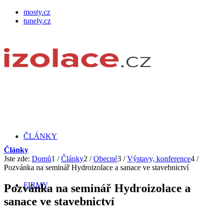
mosty.cz
tunely.cz
ČLÁNKY
Články
Jste zde:
Domů
1
/
Články
2
/
Obecné
3
/
Výstavy, konference
4
/
Pozvánka na seminář Hydroizolace a sanace ve stavebnictví
FIRMY
Pozvánka na seminář Hydroizolace a
sanace ve stavebnictví