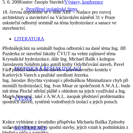
5. 6. 2008
/
autor:
časopis Stavitel
/
Výstavy, konference
Prověřené izolatérské firmy
18. června dopoledne se v sídle ABF – Nadace pro rozvoj
architektury a stavitelství na Václavském náměstí 31 v Praze
uskuteční odborný seminář na téma hydroizolace a sanace ve
stavebnictví.
LITERATURA
Přednášejícími na semináři budou odborníci na dané téma Ing. Jiří
Pazderka ze stavební fakulty ČVUT na velmi zajímavé téma
Krystalické hydroizolace, dále Ing. Michael Balík s kolegou
Jaroslavem Solařem jako autoři knihy Odvlhčování staveb, Pavel
TECHNICKÁ ŘEŠENÍ IZOLACÍ
Fára přiblíží sanaci dvou staveb – pravoslavného kostela v
Karlových Varech a pražské usedlosti Jezerka.
Ing. Jaroslav Brychta vystoupí s přednáškou Minimalizace chyb při
montáži hydroizolací, Ing. Ivan Misar ze společnosti A.W.A.L. bude
mít téma Ploché střešní pláště s ohledem na jejich využívání a Ing.
Marek Novotný, také z A.W.A.L. naopak představí problematiku
VÝUKA
spodních staveb, systémů vodotěsných izolací a jejich poruch.
Krátce vybíráme z úvodního příspěvku Michaela Balíka Způsoby
snižování vlhkosti zdiva spodní stavby, jejich vztah k podmínkám z
KONFERENCE
hlediska péče o památky