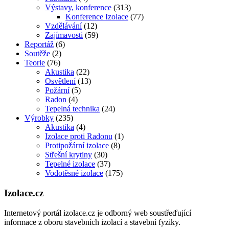
Výstavy, konference
(313)
Konference Izolace
(77)
Vzdělávání
(12)
Zajímavosti
(59)
Reportáž
(6)
Soutěže
(2)
Teorie
(76)
Akustika
(22)
Osvětlení
(13)
Požární
(5)
Radon
(4)
Tepelná technika
(24)
Výrobky
(235)
Akustika
(4)
Izolace proti Radonu
(1)
Protipožární izolace
(8)
Střešní krytiny
(30)
Tepelné izolace
(37)
Vodotěsné izolace
(175)
Izolace.cz
Internetový portál izolace.cz je odborný web soustřeďující
informace z oboru stavebních izolací a stavební fyziky.