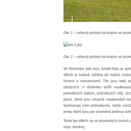
Obr. 1 – celkový pohled na krajinu ve slov
Obr. 2 – celkový pohled na krajinu ve slov
Ve Slovinsku, kde jsou Julské Alpy, je s
střech je totálně odlišný od našich zvykl
řezané a netvarované. Tím jsou také zp
obrázcích. V důsledku vyšší nasákavos
jednotlivých šablon, jednotlivých dílů, 
ploch, které jsou výrazně nasákavější než
technologii není jednoduché, takže náro
prvky, které jsou ale víceméně jedinou sofis
Tento typ střech se ve slovinských horách 
resp. výměny.