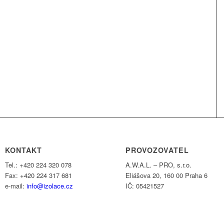
KONTAKT
PROVOZOVATEL
Tel.: +420 224 320 078
A.W.A.L. – PRO, s.r.o.
Fax: +420 224 317 681
Eliášova 20, 160 00 Praha 6
e-mail:
info@izolace.cz
IČ: 05421527