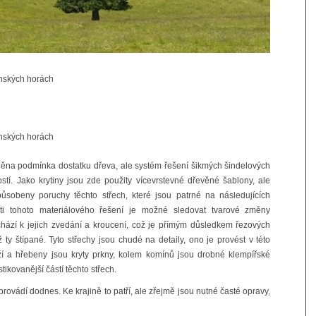
inských horách
inských horách
plněna podmínka dostatku dřeva, ale systém řešení šikmých šindelových
ostí. Jako krytiny jsou zde použity vícevrstevné dřevěné šablony, ale
ůsobeny poruchy těchto střech, které jsou patrné na následujících
ti tohoto materiálového řešení je možné sledovat tvarové změny
dochází k jejich zvedání a kroucení, což je přímým důsledkem řezových
 ty štípané. Tyto střechy jsou chudé na detaily, ono je provést v této
ží a hřebeny jsou kryty prkny, kolem komínů jsou drobné klempířské
tikovanější částí těchto střech.
provádí dodnes. Ke krajině to patří, ale zřejmě jsou nutné časté opravy,