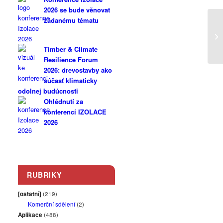
2026 se bude věnovat
žádanému tématu
Timber & Climate
Resilience Forum
2026: drevostavby ako
súčasť klimaticky
odolnej budúcnosti
Ohlédnutí za
konferencí IZOLACE
2026
RUBRIKY
[ostatní]
(219)
Komerční sdělení
(2)
Aplikace
(488)