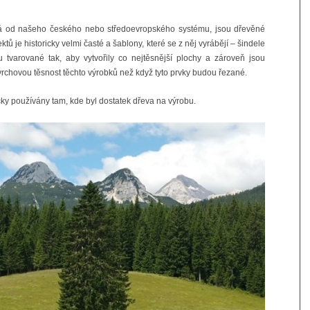
išná od našeho českého nebo středoevropského systému, jsou dřevěné
ktů je historicky velmi časté a šablony, které se z něj vyrábějí – šindele
u tvarované tak, aby vytvořily co nejtěsnější plochy a zároveň jsou
ovrchovou těsnost těchto výrobků než když tyto prvky budou řezané.
icky používány tam, kde byl dostatek dřeva na výrobu.