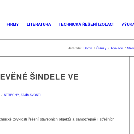
FIRMY
LITERATURA
TECHNICKÁ ŘEŠENÍ IZOLACÍ
VÝUK
Jste zde:
Domů
/
Články
/
Aplikace
/
Stře
EVĚNÉ ŠINDELE VE
/
STŘECHY
,
ZAJÍMAVOSTI
chnické zvyklosti řešení stavebních objektů a samozřejmě i střešních