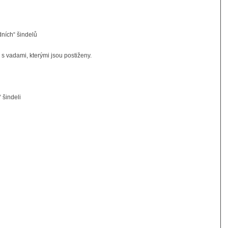
dních“ šindelů
 s vadami, kterými jsou postiženy.
 šindeli