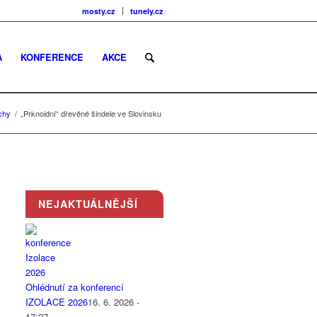
mosty.cz
tunely.cz
A
KONFERENCE
AKCE
chy
/
„Prknoidní“ dřevěné šindele ve Slovinsku
NEJAKTUÁLNĚJŠÍ
Ohlédnutí za konferencí
IZOLACE 2026
16. 6. 2026 -
17:27