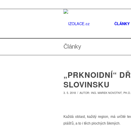
ČLÁNKY
Články
„PRKNOIDNÍ“ DŘ
SLOVINSKU
/
3. 5. 2018
AUTOR:
ING. MAREK NOVOTNÝ, PH.D.
Každá oblast, každý region, má určité te
plášťů, a to i těch plochých šikmých.