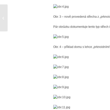
TZ – Tip pro lepší
Obr. 3 – nově provedená střecha z „prknoi
bydlení: Podlaha jako
základ klidného domova
Pár obrázku dokumentuje tento typ střech i
Obr. 4 – příklad domu s lehce „prknoidními“