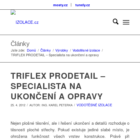
mosty.cz
tunely.cz
Články
Jste zde:
Domů
/
Články
/
Výrobky
/
Vodotěsné izolace
/
TRIFLEX PRODETAIL – Specialista na ukončení a opravy
TRIFLEX PRODETAIL –
SPECIALISTA NA
UKONČENÍ A OPRAVY
/
/
VODOTĚSNÉ IZOLACE
25. 4. 2012
AUTOR:
ING. KAREL PETERKA
Nejen plošné těsnění, ale i řešení ukončení a detailů rozhoduje o
těsnosti ploché střechy. Pokud existuje jediné slabé místo, je
ohrožena funkčnost všech vrstev konstrukce. Právě při