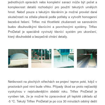
jednotlivých opravách nebo kompletní sanaci může být počet a
komplexnost detailů rozhodující pro použití tekutých umělých
hmot. Neboť pouze s tekutým těsněním je možné provést dané
skutečnosti na střeše přesně podle potřeby a vytvořit homogenní
bezešvé řešení. Triflex má třicetileté zkušenosti se sanováním
budov dlouhověkými těsnícími a povrchovými systémy. Triflex
ProDetail je speciálně vyvinutý těsnící systém pro ukončení,
který dlouhodobě a bezpečně chrání detaily.
Netěsnosti na plochých střechách se projeví teprve poté, když v
prostorách pod nimi bude vlhko. Případy škod se proto nejčastěji
vyskytnou v nejstudenějším období roku. Triflex ProDetail je
vyroben tak, že je možné ho zpracovávat při teplotě základu až
-5 °C. Tekutý Triflex ProDetail je po cca 30 minutách odolný dešti