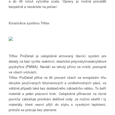
a do 45 minut vytvrdne zcela. Opravy je možné provádět
bezpečně a nezávisle na počasí.
Konstrukce systému Triflex
Triflex ProDetail je celoplošně armovaný těsnící systém pro
detaily na bázi rychle reaktivní, elastické polymetylmetakrylátové
pryskyřice (PMMA). Nanáší se tekutý přímo na místě, postupně
ve všech vrstvách.
Triflex ProDetail přilne na 90 procent všech na evropském trhu
obvykle používaných bitumenových a umělohmotných pásů, ve
většině případů také bez dodatečného základního nátěru. To šetří
materiál a jeden pracovní krok. Celoplošná přilnavost na různé
povrchy zabraňuje pronikání dešťové vody. Je možno ošetřit i ty
materiály, které nesmí přijít do styku s vysokými teplotami,
protože se pracuje bez plamene.