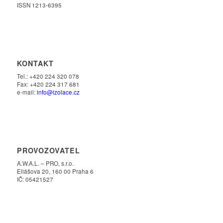
ISSN 1213-6395
KONTAKT
Tel.: +420 224 320 078
Fax: +420 224 317 681
e-mail:
info@izolace.cz
PROVOZOVATEL
A.W.A.L. – PRO, s.r.o.
Eliášova 20, 160 00 Praha 6
IČ: 05421527