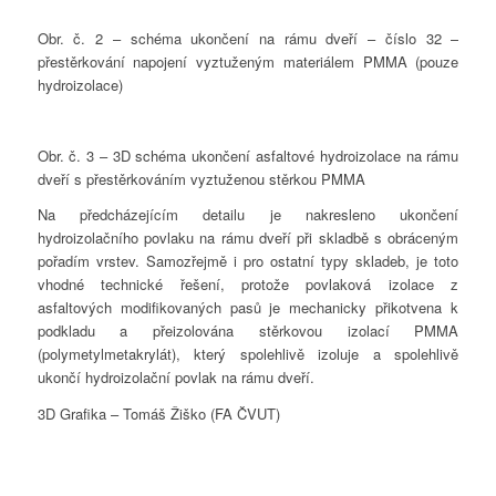
Obr. č. 2 – schéma ukončení na rámu dveří – číslo 32 –
přestěrkování napojení vyztuženým materiálem PMMA (pouze
hydroizolace)
Obr. č. 3 – 3D schéma ukončení asfaltové hydroizolace na rámu
dveří s přestěrkováním vyztuženou stěrkou PMMA
Na předcházejícím detailu je nakresleno ukončení
hydroizolačního povlaku na rámu dveří při skladbě s obráceným
pořadím vrstev. Samozřejmě i pro ostatní typy skladeb, je toto
vhodné technické řešení, protože povlaková izolace z
asfaltových modifikovaných pasů je mechanicky přikotvena k
podkladu a přeizolována stěrkovou izolací PMMA
(polymetylmetakrylát), který spolehlivě izoluje a spolehlivě
ukončí hydroizolační povlak na rámu dveří.
3D Grafika – Tomáš Žiško (FA ČVUT)