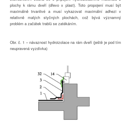
plochy k rámu dveří (dřevo x plast). Toto propojení musí být
maximálně trvanlivé a musí vykazovat maximální adhezi v
relativně malých styčných plochách, což bývá významný
problém a začátek trablů se zatékáním.
Obr. č. 1 – návaznost hydroizolace na rám dveří (ještě je pod tím
neupravená vyzdívka)