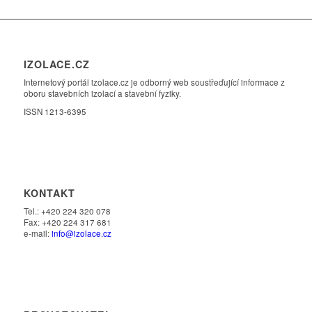
IZOLACE.CZ
Internetový portál izolace.cz je odborný web soustřeďující informace z
oboru stavebních izolací a stavební fyziky.
ISSN 1213-6395
KONTAKT
Tel.: +420 224 320 078
Fax: +420 224 317 681
e-mail:
info@izolace.cz