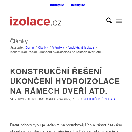
mosty.cz
tunely.cz
Články
Jste zde:
Domů
/
Články
/
Výrobky
/
Vodotěsné izolace
/
Konstrukční řešení ukončení hydroizolace na rámech dveří atd....
KONSTRUKČNÍ ŘEŠENÍ
UKONČENÍ HYDROIZOLACE
NA RÁMECH DVEŘÍ ATD.
/
/
VODOTĚSNÉ IZOLACE
14. 2. 2019
AUTOR:
ING. MAREK NOVOTNÝ, PH.D.
Detail tohoto typu je jeden z nejporuchovějších v rámci českého
stavebnictví. Jedná se o připojení hydroizolačního materiálu z