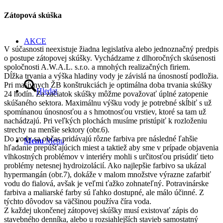
Zátopová skúška
AKCE
V súčasnosti neexistuje žiadna legislatíva alebo jednoznačný predpis
o postupe zátopovej skúšky. Vychádzame z dlhoročných skúsenosti
spoločnosti A.W.A.L. s.r.o. a mnohých realizačných firiem.
Dĺžka trvania a výška hladiny vody je závislá na únosností podložia.
Pri masívnych ŽB konštrukciách je optimálna doba trvania skúšky
Hledat
24 hodín. Za začiatok skúšky môžme považovať úplné zatopenie
skúšaného sektora. Maximálnu výšku vody je potrebné skĺbiť s už
spomínanou únosnosťou a s hmotnosťou vrstiev, ktoré sa tam už
nachádzajú. Pri veľkých plochách musíme pristúpiť k rozloženiu
strechy na menšie sektory (obr.6).
Do vody sa občas pridávajú rôzne farbiva pre následné ľahšie
Menu
Menu
hľadanie prepúšťajúcich miest a taktiež aby sme v prípade objavenia
vlhkostných problémov v interiéry mohli s určitosťou prisúdiť tieto
problémy netesnej hydroizolácií. Ako najlepšie farbivo sa ukázal
hypermangán (obr.7), dokáže v malom množstve výrazne zafarbiť
vodu do fialová, avšak je veľmi ťažko zohnateľný. Potravinárske
farbiva a maliarské farby sú ľahko dostupné, ale málo účinné. Z
týchto dôvodov sa väčšinou používa číra voda.
Z každej ukončenej zátopovej skúšky musí existovať zápis do
stavebného denníka, alebo u rozsiahlejších stavieb samostatný