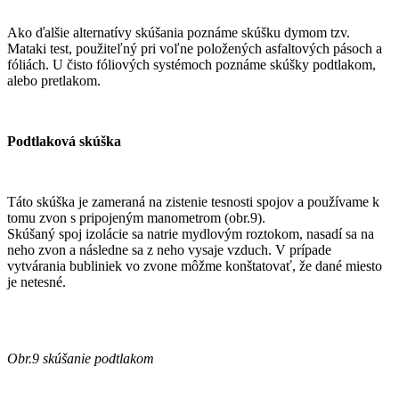
Ako ďalšie alternatívy skúšania poznáme skúšku dymom tzv.
Mataki test, použiteľný pri voľne položených asfaltových pásoch a
fóliách. U čisto fóliových systémoch poznáme skúšky podtlakom,
alebo pretlakom.
Podtlaková skúška
Táto skúška je zameraná na zistenie tesnosti spojov a používame k
tomu zvon s pripojeným manometrom (obr.9).
Skúšaný spoj izolácie sa natrie mydlovým roztokom, nasadí sa na
neho zvon a následne sa z neho vysaje vzduch. V prípade
vytvárania bubliniek vo zvone môžme konštatovať, že dané miesto
je netesné.
Obr.9 skúšanie podtlakom