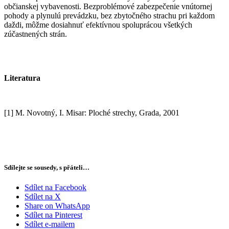
občianskej vybavenosti. Bezproblémové zabezpečenie vnútornej
pohody a plynulú prevádzku, bez zbytočného strachu pri každom
daždi, môžme dosiahnuť efektívnou spoluprácou všetkých
zúčastnených strán.
Literatura
[1] M. Novotný, I. Misar: Ploché strechy, Grada, 2001
Sdílejte se sousedy, s přáteli…
Sdílet na Facebook
Sdílet na X
Share on WhatsApp
Sdílet na Pinterest
Sdílet e-mailem