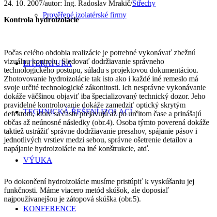
24. 10. 2007
/
autor:
Ing. Radoslav Mrakič
/
Střechy
Prověřené izolatérské firmy
Kontrola hydroizolácie
Počas celého obdobia realizácie je potrebné vykonávať zbežnú
vizuálnu kontrolu. Sledovať dodržiavanie správneho
LITERATURA
technologického postupu, súladu s projektovou dokumentáciou.
Zhotovovanie hydroizolácie tak isto ako i každé iné remeslo má
svoje určité technologické zákonitosti. Ich nesprávne vykonávanie
dokáže väčšinou objaviť iba špecializovaný technický dozor. Jeho
pravidelné kontrolovanie dokáže zamedziť optický skrytým
TECHNICKÁ ŘEŠENÍ IZOLACÍ
defektom, ktoré sa často prejavujú až po určitom čase a prinášajú
občas až neúnosné následky (obr.4). Osoba týmto poverená dokáže
taktiež ustrážiť správne dodržiavanie presahov, spájanie pásov i
jednotlivých vrstiev medzi sebou, správne ošetrenie detailov a
napájanie hydroizolácie na iné konštrukcie, atď.
VÝUKA
Po dokončení hydroizolácie musíme pristúpiť k vyskúšaniu jej
funkčnosti. Máme viacero metód skúšok, ale doposiaľ
najpoužívanejšou je zátopová skúška (obr.5).
KONFERENCE