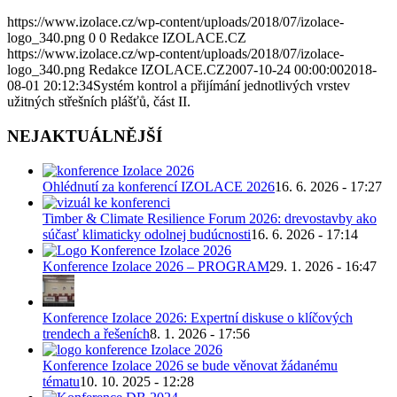
https://www.izolace.cz/wp-content/uploads/2018/07/izolace-
logo_340.png
0
0
Redakce IZOLACE.CZ
https://www.izolace.cz/wp-content/uploads/2018/07/izolace-
logo_340.png
Redakce IZOLACE.CZ
2007-10-24 00:00:00
2018-
08-01 20:12:34
Systém kontrol a přijímání jednotlivých vrstev
užitných střešních plášťů, část II.
NEJAKTUÁLNĚJŠÍ
Ohlédnutí za konferencí IZOLACE 2026
16. 6. 2026 - 17:27
Timber & Climate Resilience Forum 2026: drevostavby ako
súčasť klimaticky odolnej budúcnosti
16. 6. 2026 - 17:14
Konference Izolace 2026 – PROGRAM
29. 1. 2026 - 16:47
Konference Izolace 2026: Expertní diskuse o klíčových
trendech a řešeních
8. 1. 2026 - 17:56
Konference Izolace 2026 se bude věnovat žádanému
tématu
10. 10. 2025 - 12:28