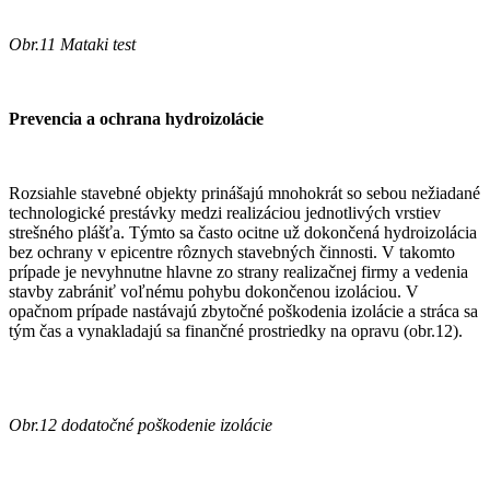
Obr.11 Mataki test
Prevencia a ochrana hydroizolácie
Rozsiahle stavebné objekty prinášajú mnohokrát so sebou nežiadané
technologické prestávky medzi realizáciou jednotlivých vrstiev
strešného plášťa. Týmto sa často ocitne už dokončená hydroizolácia
bez ochrany v epicentre rôznych stavebných činnosti. V takomto
prípade je nevyhnutne hlavne zo strany realizačnej firmy a vedenia
stavby zabrániť voľnému pohybu dokončenou izoláciou. V
opačnom prípade nastávajú zbytočné poškodenia izolácie a stráca sa
tým čas a vynakladajú sa finančné prostriedky na opravu (obr.12).
Obr.12 dodatočné poškodenie izolácie