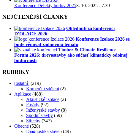
Konference Defekty budov 2025
8. 10. 2025 - 7:39
NEJČTENĚJŠÍ ČLÁNKY
Ohlédnutí za konferencí
IZOLACE 2026
Konference Izolace 2026 se
bude věnovat žádanému tématu
Timber & Climate Resilience
Forum 2026: drevostavby ako súčasť klimaticky odolnej
budúcnosti
RUBRIKY
[ostatní]
(219)
Komerční sdělení
(2)
Aplikace
(488)
Akustické izolace
(2)
Fasády
(92)
Inženýrské stavby
(8)
Spodní stavby
(59)
Střechy
(347)
Obecné
(528)
Diagnostika staveb
(49)