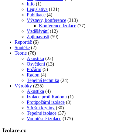
Info
(1)
Legislativa
(121)
Publikace
(4)
Výstavy, konference
(313)
Konference Izolace
(77)
Vzdělávání
(12)
Zajímavosti
(59)
Reportáž
(6)
Soutěže
(2)
Teorie
(76)
Akustika
(22)
Osvětlení
(13)
Požární
(5)
Radon
(4)
Tepelná technika
(24)
Výrobky
(235)
Akustika
(4)
Izolace proti Radonu
(1)
Protipožární izolace
(8)
Střešní krytiny
(30)
Tepelné izolace
(37)
Vodotěsné izolace
(175)
Izolace.cz