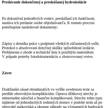
Predávanie dokončenej a preskúšanej hydroizolácie
Po dokončení jednotlivých vrstiev, preskúšaní ich funkčnosti,
nastáva ich predanie osobe objednávateľa. K tomuto procesu
potrebujeme nasledovné dokumenty:
Zápisy z denníka práce s podpismi všetkých zúčastnených osôb.
Protokol o absolvovaní dotyčnej skúšky spôsobilosti izolácie.
Prehlásenia o zhode a technické listy k použitým materiálom
V prípade potreby fotodokumentáciu o zhotovovanej vrstve.
Záver
Dodržaním zásad obsiahnutých vo vyššie uvedenom texte sa
predíde obrovským komplikáciám. Oprava úžitkovej strechy je
mimoriadne náročná a finančne komplikovaná. Strechy tohto typu
nájdeme od jednoduchých rodinných domov v podobe terás až po
obrovské parkoviská a okrasne záhrady na významných budovách