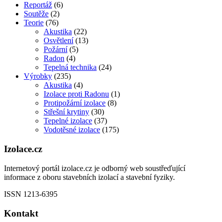
Reportáž
(6)
Soutěže
(2)
Teorie
(76)
Akustika
(22)
Osvětlení
(13)
Požární
(5)
Radon
(4)
Tepelná technika
(24)
Výrobky
(235)
Akustika
(4)
Izolace proti Radonu
(1)
Protipožární izolace
(8)
Střešní krytiny
(30)
Tepelné izolace
(37)
Vodotěsné izolace
(175)
Izolace.cz
Internetový portál izolace.cz je odborný web soustřeďující
informace z oboru stavebních izolací a stavební fyziky.
ISSN 1213-6395
Kontakt