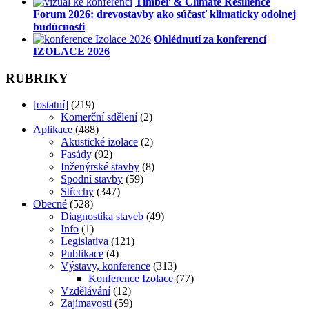
Timber & Climate Resilience
Forum 2026: drevostavby ako súčasť klimaticky odolnej
budúcnosti
Ohlédnutí za konferencí
IZOLACE 2026
RUBRIKY
[ostatní]
(219)
Komerční sdělení
(2)
Aplikace
(488)
Akustické izolace
(2)
Fasády
(92)
Inženýrské stavby
(8)
Spodní stavby
(59)
Střechy
(347)
Obecné
(528)
Diagnostika staveb
(49)
Info
(1)
Legislativa
(121)
Publikace
(4)
Výstavy, konference
(313)
Konference Izolace
(77)
Vzdělávání
(12)
Zajímavosti
(59)