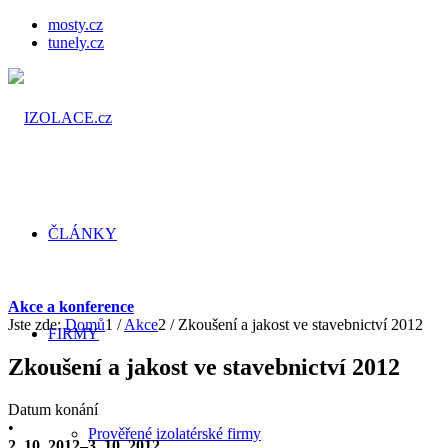
mosty.cz
tunely.cz
ČLÁNKY
Akce a konference
Jste zde:
Domů
1
/
Akce
2
/
Zkoušení a jakost ve stavebnictví 2012
FIRMY
Zkoušení a jakost ve stavebnictví 2012
Datum konání
•
Prověřené izolatérské firmy
2. 10. 2012–3. 10. 2012