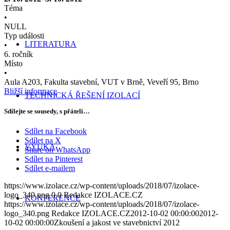
Téma
•
NULL
Typ události
LITERATURA
•
6. ročník
Místo
•
Aula A203, Fakulta stavební, VUT v Brně, Veveří 95, Brno
Bližší informace
TECHNICKÁ ŘEŠENÍ IZOLACÍ
Sdílejte se sousedy, s přáteli…
Sdílet na Facebook
Sdílet na X
VÝUKA
Share on WhatsApp
Sdílet na Pinterest
Sdílet e-mailem
https://www.izolace.cz/wp-content/uploads/2018/07/izolace-
logo_340.png
0
0
Redakce IZOLACE.CZ
KONFERENCE
https://www.izolace.cz/wp-content/uploads/2018/07/izolace-
logo_340.png
Redakce IZOLACE.CZ
2012-10-02 00:00:00
2012-
10-02 00:00:00
Zkoušení a jakost ve stavebnictví 2012