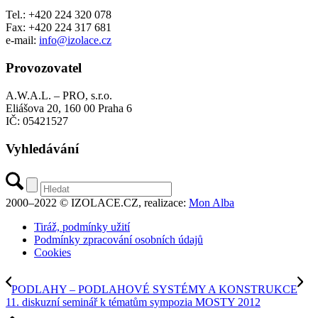
Tel.: +420 224 320 078
Fax: +420 224 317 681
e-mail:
info@izolace.cz
Provozovatel
A.W.A.L. – PRO, s.r.o.
Eliášova 20, 160 00 Praha 6
IČ: 05421527
Vyhledávání
2000–2022 © IZOLACE.CZ, realizace:
Mon Alba
Tiráž, podmínky užití
Podmínky zpracování osobních údajů
Cookies
PODLAHY – PODLAHOVÉ SYSTÉMY A KONSTRUKCE
11. diskuzní seminář k tématům sympozia MOSTY 2012