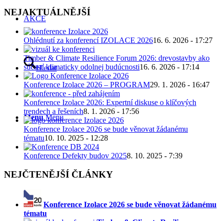
NEJAKTUÁLNĚJŠÍ
AKCE
Ohlédnutí za konferencí IZOLACE 2026
16. 6. 2026 - 17:27
Timber & Climate Resilience Forum 2026: drevostavby ako
súčasť klimaticky odolnej budúcnosti
16. 6. 2026 - 17:14
Hledat
Konference Izolace 2026 – PROGRAM
29. 1. 2026 - 16:47
Konference Izolace 2026: Expertní diskuse o klíčových
trendech a řešeních
8. 1. 2026 - 17:56
Menu
Menu
Konference Izolace 2026 se bude věnovat žádanému
tématu
10. 10. 2025 - 12:28
Konference Defekty budov 2025
8. 10. 2025 - 7:39
NEJČTENĚJŠÍ ČLÁNKY
Konference Izolace 2026 se bude věnovat žádanému
tématu