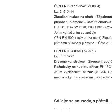
ČSN EN ISO 11925-2 (73 0884)
kat.č. 510414
Zkoušení reakce na oheň – Zápalnos
působení plamene – Část 2: Zkoušk
EN ISO 11925-2:2020; ISO 11925-2:2020
Jejím vyhlášením se zrušuje
ČSN EN ISO 11925-2 (73 0884) Zkouše
přímému působení plamene – Část 2: 
ČSN EN ISO 8970 (73 2071)
kat.č. 510227
Dřevěné konstrukce – Zkoušení spoj
Požadavky na hustotu dřeva
; EN ISO 
Jejím vyhlášením se zrušuje ČSN EN
mechanickými spojovacími prostředky 
Sdílejte se sousedy, s přáteli…