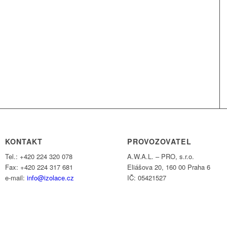
KONTAKT
PROVOZOVATEL
Tel.: +420 224 320 078
A.W.A.L. – PRO, s.r.o.
Fax: +420 224 317 681
Eliášova 20, 160 00 Praha 6
e-mail:
info@izolace.cz
IČ: 05421527