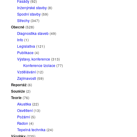
Fasády
(92)
Inženýrské stavby
(8)
Spodní stavby
(59)
Střechy
(347)
Obecné
(528)
Diagnostika staveb
(49)
Info
(1)
Legislativa
(121)
Publikace
(4)
Výstavy, konference
(313)
Konference Izolace
(77)
Vzdělávání
(12)
Zajímavosti
(59)
Reportáž
(6)
Soutěže
(2)
Teorie
(76)
Akustika
(22)
Osvětlení
(13)
Požární
(5)
Radon
(4)
Tepelná technika
(24)
Výrobky
(235)