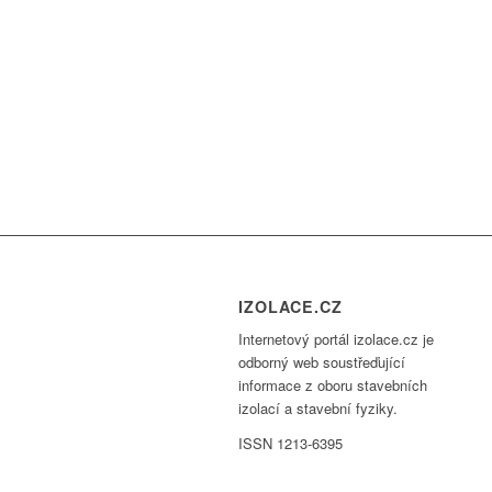
IZOLACE.CZ
Internetový portál izolace.cz je
odborný web soustřeďující
informace z oboru stavebních
izolací a stavební fyziky.
ISSN 1213-6395