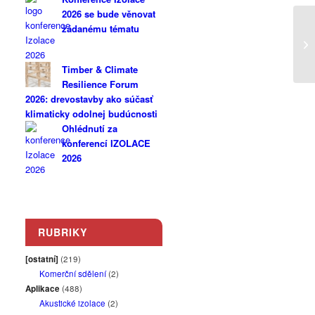
2026 se bude věnovat
žádanému tématu
Timber & Climate
Resilience Forum
2026: drevostavby ako súčasť
klimaticky odolnej budúcnosti
Ohlédnutí za
konferencí IZOLACE
2026
RUBRIKY
[ostatní]
(219)
Komerční sdělení
(2)
Aplikace
(488)
Akustické izolace
(2)