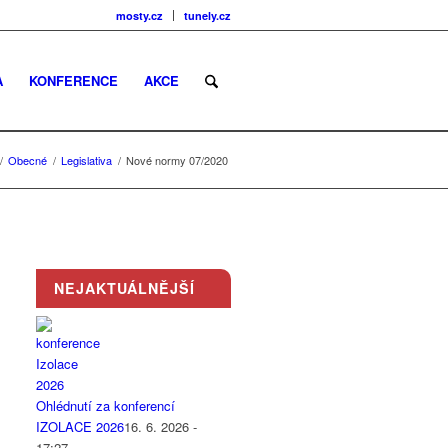
mosty.cz
tunely.cz
A
KONFERENCE
AKCE
/
Obecné
/
Legislativa
/
Nové normy 07/2020
NEJAKTUÁLNĚJŠÍ
Ohlédnutí za konferencí
IZOLACE 2026
16. 6. 2026 -
17:27