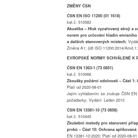
ZMĚNY ČSN
ČSN EN ISO 11200 (01 1618)
kat.č. 510583
Akustika – Hluk vyzařovaný stroji a 
norem pro určování hladin emisního 
a dalších stanovených místech
; Vydá
Změna A1; (idt ISO 11200:2014/Amd.1:
EVROPSKÉ NORMY SCHVÁLENÉ K P
ČSN EN 1363-1 (73 0851)
kat.č. 510066
Zkoušky požární odolnosti – Část 1
Platí od 2020-08-01
Jejím vyhlášením se zrušuje ČSN EN 1
požadavky; Vydání: Leden 2013
ČSN EN 13381-10 (73 0858)
kat.č. 510445
Zkušební metody pro stanovení přísp
prvků – Část 10: Ochrana aplikovaná
EN 13381-10:2020; Platí od 2020-08-01