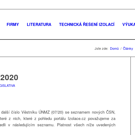
FIRMY
LITERATURA
TECHNICKÁ ŘEŠENÍ IZOLACÍ
VÝUK
Jste zde:
Domů
/
Články
2020
GISLATIVA
o další číslo Věstníku ÚNMZ (07/20) se seznamem nových ČSN,
teré z nich, které z pohledu portálu Izolace.cz považujeme za
vedli v následujícím seznamu. Platnost všech níže uvedených