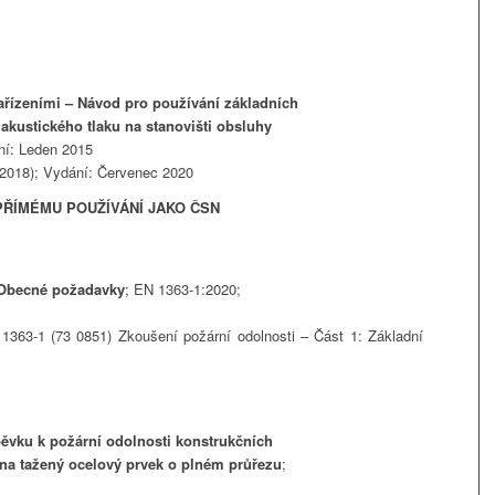
zařízeními – Návod pro používání základních
akustického tlaku na stanovišti obsluhy
ní: Leden 2015
2018); Vydání: Červenec 2020
ŘÍMÉMU POUŽÍVÁNÍ JAKO ČSN
: Obecné požadavky
; EN 1363-1:2020;
363-1 (73 0851) Zkoušení požární odolnosti – Část 1: Základní
ěvku k požární odolnosti konstrukčních
 na tažený ocelový prvek o plném průřezu
;