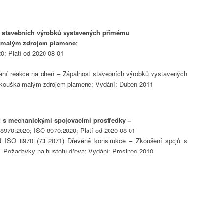
t stavebních výrobků vystavených přímému
a malým zdrojem plamene
;
; Platí od 2020-08-01
ní reakce na oheň – Zápalnost stavebních výrobků vystavených
Zkouška malým zdrojem plamene; Vydání: Duben 2011
ů s mechanickými spojovacími prostředky –
8970:2020; ISO 8970:2020; Platí od 2020-08-01
 ISO 8970 (73 2071) Dřevěné konstrukce – Zkoušení spojů s
– Požadavky na hustotu dřeva; Vydání: Prosinec 2010