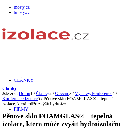
mosty.cz
tunely.cz
ČLÁNKY
Články
Jste zde:
Domů
1
/
Články
2
/
Obecné
3
/
Výstavy, konference
4
/
Konference Izolace
5
/
Pěnové sklo FOAMGLAS® – tepelná
izolace, která může zvýšit hydroizo...
FIRMY
Pěnové sklo FOAMGLAS® – tepelná
izolace, která může zvýšit hydroizolační