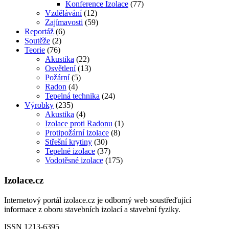
Konference Izolace
(77)
Vzdělávání
(12)
Zajímavosti
(59)
Reportáž
(6)
Soutěže
(2)
Teorie
(76)
Akustika
(22)
Osvětlení
(13)
Požární
(5)
Radon
(4)
Tepelná technika
(24)
Výrobky
(235)
Akustika
(4)
Izolace proti Radonu
(1)
Protipožární izolace
(8)
Střešní krytiny
(30)
Tepelné izolace
(37)
Vodotěsné izolace
(175)
Izolace.cz
Internetový portál izolace.cz je odborný web soustřeďující
informace z oboru stavebních izolací a stavební fyziky.
ISSN 1213-6395