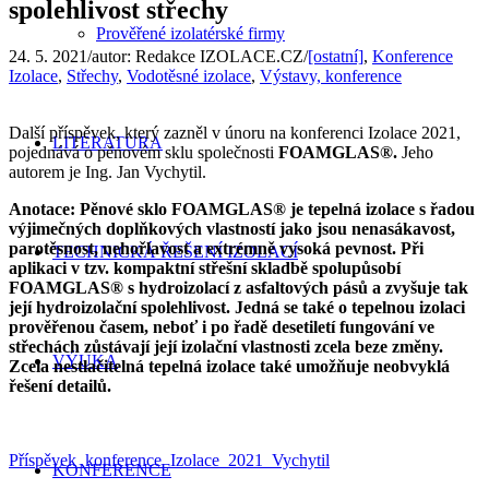
spolehlivost střechy
Prověřené izolatérské firmy
24. 5. 2021
/
autor:
Redakce IZOLACE.CZ
/
[ostatní]
,
Konference
Izolace
,
Střechy
,
Vodotěsné izolace
,
Výstavy, konference
Další příspěvek, který zazněl v únoru na konferenci Izolace 2021,
LITERATURA
pojednává o pěnovém sklu společnosti
FOAMGLAS®.
Jeho
autorem je Ing. Jan Vychytil.
Anotace: Pěnové sklo FOAMGLAS® je tepelná izolace s řadou
výjimečných doplňkových vlastností jako jsou nenasákavost,
parotěsnost, nehořlavost a extrémně vysoká pevnost. Při
TECHNICKÁ ŘEŠENÍ IZOLACÍ
aplikaci v tzv. kompaktní střešní skladbě spolupůsobí
FOAMGLAS® s hydroizolací z asfaltových pásů a zvyšuje tak
její hydroizolační spolehlivost. Jedná se také o tepelnou izolaci
prověřenou časem, neboť i po řadě desetiletí fungování ve
střechách zůstávají její izolační vlastnosti zcela beze změny.
VÝUKA
Zcela nestlačitelná tepelná izolace také umožňuje neobvyklá
řešení detailů.
Příspěvek_konference_Izolace_2021_Vychytil
KONFERENCE