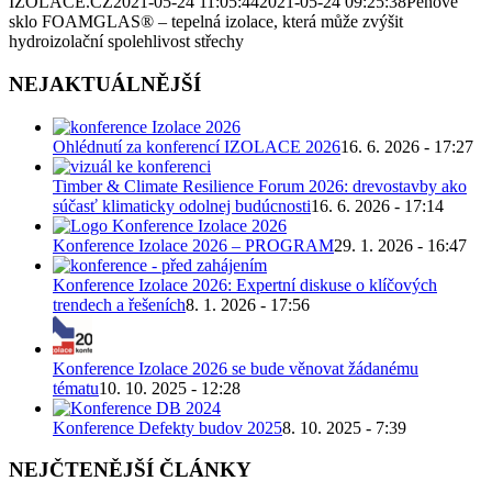
IZOLACE.CZ
2021-05-24 11:05:44
2021-05-24 09:25:38
Pěnové
sklo FOAMGLAS® – tepelná izolace, která může zvýšit
hydroizolační spolehlivost střechy
NEJAKTUÁLNĚJŠÍ
Ohlédnutí za konferencí IZOLACE 2026
16. 6. 2026 - 17:27
Timber & Climate Resilience Forum 2026: drevostavby ako
súčasť klimaticky odolnej budúcnosti
16. 6. 2026 - 17:14
Konference Izolace 2026 – PROGRAM
29. 1. 2026 - 16:47
Konference Izolace 2026: Expertní diskuse o klíčových
trendech a řešeních
8. 1. 2026 - 17:56
Konference Izolace 2026 se bude věnovat žádanému
tématu
10. 10. 2025 - 12:28
Konference Defekty budov 2025
8. 10. 2025 - 7:39
NEJČTENĚJŠÍ ČLÁNKY