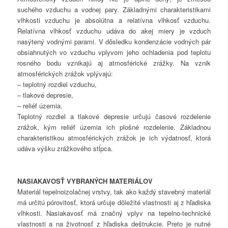
suchého vzduchu a vodnej pary. Základnými charakteristikami
vlhkosti vzduchu je absolútna a relatívna vlhkosť vzduchu.
Relatívna vlhkosť vzduchu udáva do akej miery je vzduch
nasýtený vodnými parami. V dôsledku kondenzácie vodných pár
obsiahnutých vo vzduchu vplyvom jeho ochladenia pod teplotu
rosného bodu vznikajú aj atmosférické zrážky. Na vznik
atmosférických zrážok vplývajú:
– teplotný rozdiel vzduchu,
– tlakové depresie,
– reliéf územia.
Teplotný rozdiel a tlakové depresie určujú časové rozdelenie
zrážok, kým reliéf územia ich plošné rozdelenie. Základnou
charakteristikou atmosférických zrážok je ich výdatnosť, ktorá
udáva výšku zrážkového stĺpca.
NASIAKAVOSŤ VYBRANÝCH MATERIÁLOV
Materiál tepelnoizolačnej vrstvy, tak ako každý stavebný materiál
má určitú pórovitosť, ktorá určuje dôležité vlastnosti aj z hľadiska
vlhkosti. Nasiakavosť má značný vplyv na tepelno-technické
vlastnosti a na životnosť z hľadiska deštrukcie. Preto je nutné