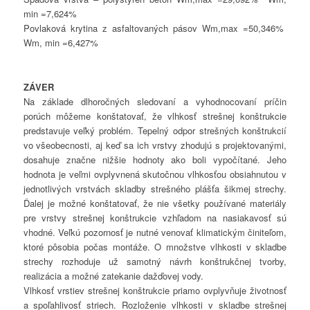
min =7,624%
Povlaková krytina z asfaltovaných pásov Wm,max =50,346%
Wm, min =6,427%
ZÁVER
Na základe dlhoročných sledovaní a vyhodnocovaní príčin
porúch môžeme konštatovať, že vlhkosť strešnej konštrukcie
predstavuje veľký problém. Tepelný odpor strešných konštrukcií
vo všeobecnosti, aj keď sa ich vrstvy zhodujú s projektovanými,
dosahuje značne nižšie hodnoty ako boli vypočítané. Jeho
hodnota je veľmi ovplyvnená skutočnou vlhkosťou obsiahnutou v
jednotlivých vrstvách skladby strešného plášťa šikmej strechy.
Ďalej je možné konštatovať, že nie všetky používané materiály
pre vrstvy strešnej konštrukcie vzhľadom na nasiakavosť sú
vhodné. Veľkú pozornosť je nutné venovať klimatickým činiteľom,
ktoré pôsobia počas montáže. O množstve vlhkosti v skladbe
strechy rozhoduje už samotný návrh konštrukčnej tvorby,
realizácia a možné zatekanie dažďovej vody.
Vlhkosť vrstiev strešnej konštrukcie priamo ovplyvňuje životnosť
a spoľahlivosť striech. Rozloženie vlhkosti v skladbe strešnej