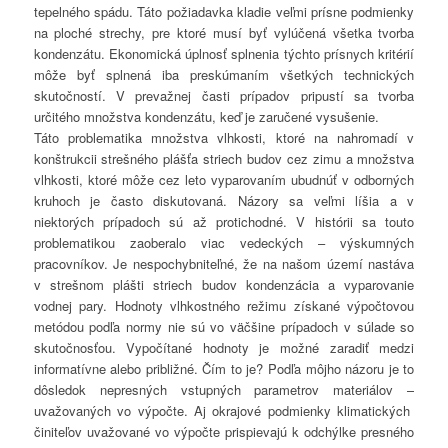
tepelného spádu. Táto požiadavka kladie veľmi prísne podmienky
na ploché strechy, pre ktoré musí byť vylúčená všetka tvorba
kondenzátu. Ekonomická úplnosť splnenia týchto prísnych kritérií
môže byť splnená iba preskúmaním všetkých technických
skutočností. V prevažnej časti prípadov pripustí sa tvorba
určitého množstva kondenzátu, keď je zaručené vysušenie.
Táto problematika množstva vlhkosti, ktoré na nahromadí v
konštrukcii strešného plášťa striech budov cez zimu a množstva
vlhkosti, ktoré môže cez leto vyparovaním ubudnúť v odborných
kruhoch je často diskutovaná. Názory sa veľmi líšia a v
niektorých prípadoch sú až protichodné. V histórii sa touto
problematikou zaoberalo viac vedeckých – výskumných
pracovníkov. Je nespochybniteľné, že na našom území nastáva
v strešnom plášti striech budov kondenzácia a vyparovanie
vodnej pary. Hodnoty vlhkostného režimu získané výpočtovou
metódou podľa normy nie sú vo väčšine prípadoch v súlade so
skutočnosťou. Vypočítané hodnoty je možné zaradiť medzi
informatívne alebo približné. Čím to je? Podľa môjho názoru je to
dôsledok nepresných vstupných parametrov materiálov –
uvažovaných vo výpočte. Aj okrajové podmienky klimatických
činiteľov uvažované vo výpočte prispievajú k odchýlke presného