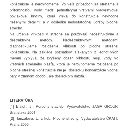
konštrukcie je nerovnomerné. Vo veľa prípadoch sa stretáme s
prítomnosťou vody medzi jednotlivými vrstvami viacvrstvovej
povlakovej krytiny, ktorá vniká do konštrukcie nevhodne
riešenými detailmi a v dôsledku nedostatočnej údržby plochej
strechy.
Na určenie vlhkosti v streche sa používajú nedeštruktívne a
deštruktívne metódy. Nedeštruktívnymi metódami
diagnostikujeme rozloženie vlhkosti po ploche strešnej
konštrukcie. Na základe poznatkov získaných z jednotlivých
meraní vyplýva, že zvýšený obsah vlhkosti, resp. vody vo
vrstvách strešného plášťa, ktorá je nerovnomerne rozložená po
ploche strešnej konštrukcie nie je dôsledku kondenzácie vodnej
pary v zimnom období, ale dôsledkom dažďa.
LITERATÚRA
[1] Blaich, J.: Poruchy stavieb. Vydavateľstvo JAGA GROUP,
Bratislava 2001
[2] Hanzalová, L. a kol.: Ploché strechy. Vydavateľstvo ČKAIT,
Praha 2005