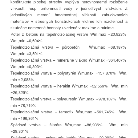
konštrukcie plochej strechy vyplýva nerovnomerné rozloženie
vlhkosti, resp. prítomnosti vody v jednotlivých vrstvách. Z
jednotlivých meraní hmotnostnej vlhkosti zabudovaných
materiálov v strešných konštrukciách vidíme ich rozdielnosť a
skutočne namerané hodnoty uvedené v maxime a minime.
Poter z betónu na tepelnoizolačnej vrstve Wm,max =20,923%
Wm,min =0,604%
Tepelnoizolačná vrstva – pórobetón Wm,max =68,187%
Wm,min =3,591%
Tepelnoizolačná vrstva – minerálne vlákno Wm,max =364,407%
Wm,min =0,803%
Tepelnoizolačná vrstva – polystyrén Wm,max =157,870% Wm,
min =2,083%
Tepelnoizolačná vrstva – heraklit Wm,max =32,559% Wm, min
=26,329%
Tepelnoizolačná vrstva – polyeuretán Wm,max =978,107% Wm,
min =78,719%
Tepelnoizolačná vrstva – termofix Wm,max =561,745% Wm,
min =196,361%
Spádová vrstva – škvára Wm,max =86,936% Wm, min
=28,301%
Spádová vrstva – polystyrén betón Wm,max =29,092% Wm,