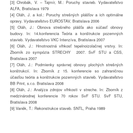
[3] Chrobák, V. – Tajmír, M.: Poruchy stavieb. Vydavateľstvo
ALFA, Bratislava 1979
[4] Oláh, J. a kol.: Poruchy strešných plášťov a ich optimálne
opravy. Vydavateľstvo EUROSTAV, Bratislava 2006
[5] Oláh, J.: Obnova strešného plášťa ako súčasť obnovy
budovy. In: 14.konferencia Teória a konštrukcie pozemných
stavieb. Vydavateľstvo VKC Intenzíva, Bratislava 2007
[6] Oláh, J.: Hmotnostná vlhkosť tepelnoizolačnej vrstvy. In:
Zborník zo sympózia STRECHY 2007. SvF STU a CSS,
Bratislava 2007
[7] Oláh, J.: Podmienky správnej obnovy plochých strešných
konštrukcií. In: Zborník z 15. konferencie so zahraničnou
účasťou teória a konštrukcie pozemných stavieb. Vydavateľstvo
BB Print, s.r.o. Bratislava 2008
[8] Oláh, J.: Analýza zdrojov vlhkosti v streche. In: Zborník z
medzinárodnej konferencie 70 rokov SvF STU. SvF STU,
Bratislava 2008
[9] Vaněk, T.: Rekonstrukce staveb. SNTL, Praha 1989