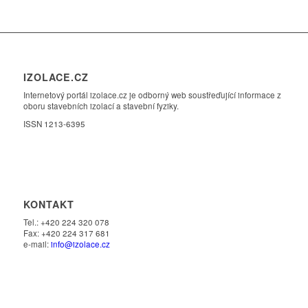
IZOLACE.CZ
Internetový portál izolace.cz je odborný web soustřeďující informace z
oboru stavebních izolací a stavební fyziky.
ISSN 1213-6395
KONTAKT
Tel.: +420 224 320 078
Fax: +420 224 317 681
e-mail:
info@izolace.cz