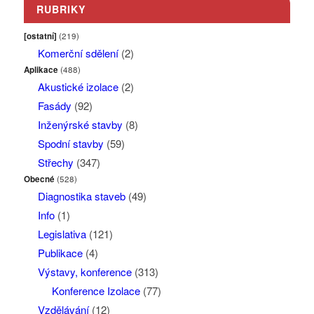
RUBRIKY
[ostatní]
(219)
Komerční sdělení
(2)
Aplikace
(488)
Akustické izolace
(2)
Fasády
(92)
Inženýrské stavby
(8)
Spodní stavby
(59)
Střechy
(347)
Obecné
(528)
Diagnostika staveb
(49)
Info
(1)
Legislativa
(121)
Publikace
(4)
Výstavy, konference
(313)
Konference Izolace
(77)
Vzdělávání
(12)