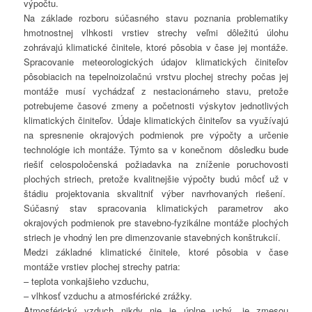
výpočtu.
Na základe rozboru súčasného stavu poznania problematiky
hmotnostnej vlhkosti vrstiev strechy veľmi dôležitú úlohu
zohrávajú klimatické činitele, ktoré pôsobia v čase jej montáže.
Spracovanie meteorologických údajov klimatických činiteľov
pôsobiacich na tepelnoizolačnú vrstvu plochej strechy počas jej
montáže musí vychádzať z nestacionárneho stavu, pretože
potrebujeme časové zmeny a početnosti výskytov jednotlivých
klimatických činiteľov. Údaje klimatických činiteľov sa využívajú
na spresnenie okrajových podmienok pre výpočty a určenie
technológie ich montáže. Týmto sa v konečnom dôsledku bude
riešiť celospoločenská požiadavka na zníženie poruchovosti
plochých striech, pretože kvalitnejšie výpočty budú môcť už v
štádiu projektovania skvalitniť výber navrhovaných riešení.
Súčasný stav spracovania klimatických parametrov ako
okrajových podmienok pre stavebno-fyzikálne montáže plochých
striech je vhodný len pre dimenzovanie stavebných konštrukcií.
Medzi základné klimatické činitele, ktoré pôsobia v čase
montáže vrstiev plochej strechy patria:
– teplota vonkajšieho vzduchu,
– vlhkosť vzduchu a atmosférické zrážky.
Atmosférický vzduch nikdy nie je úplne uchý, je zmesou