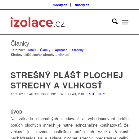
mosty.cz
tunely.cz
Články
Jste zde:
Domů
/
Články
/
Aplikace
/
Střechy
/
Strešný plášť plochej strechy a vlhkosť
STREŠNÝ PLÁŠŤ PLOCHEJ
STRECHY A VLHKOSŤ
/
/
STŘECHY
17. 3. 2013
AUTOR:
PROF. ING. JOZEF OLÁH, PHD.
ÚVOD
Na základe dlhoročných sledovaní a vyhodnocovaní príčin
porúch plochých striech je nutné jednoznačne konštatovať, že
vlhkosť je hlavnou nositeľkou príčin ich vzniku. Vlhkosť
nachádzajúca sa v sklade plochej strechy predstavuje veľký