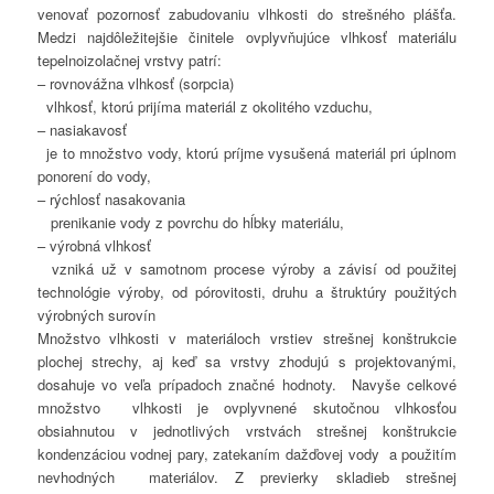
venovať pozornosť zabudovaniu vlhkosti do strešného plášťa.
Medzi najdôležitejšie činitele ovplyvňujúce vlhkosť materiálu
tepelnoizolačnej vrstvy patrí:
– rovnovážna vlhkosť (sorpcia)
vlhkosť, ktorú prijíma materiál z okolitého vzduchu,
– nasiakavosť
je to množstvo vody, ktorú príjme vysušená materiál pri úplnom
ponorení do vody,
– rýchlosť nasakovania
prenikanie vody z povrchu do hĺbky materiálu,
– výrobná vlhkosť
vzniká už v samotnom procese výroby a závisí od použitej
technológie výroby, od pórovitosti, druhu a štruktúry použitých
výrobných surovín
Množstvo vlhkosti v materiáloch vrstiev strešnej konštrukcie
plochej strechy, aj keď sa vrstvy zhodujú s projektovanými,
dosahuje vo veľa prípadoch značné hodnoty. Navyše celkové
množstvo vlhkosti je ovplyvnené skutočnou vlhkosťou
obsiahnutou v jednotlivých vrstvách strešnej konštrukcie
kondenzáciou vodnej pary, zatekaním dažďovej vody a použitím
nevhodných materiálov. Z previerky skladieb strešnej