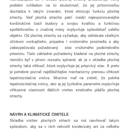
problém vzhľadom na tú skutočnosť, že jej prítomnosťou
dochádza k takým zmenám, ktoré ohrozujú funkciu plochej
strechy. Veď plochá strecha patrí medzi najexponovanejšie
konštrukčné časti budovy a svojou kvalitou a funkčnou
spoľahlivosťou o značnej miery ovplyvňuje spôsobilosť celého
objektu. Od plochej strechy sa vyžaduje, aby odolávala všetkým
účinkom vonkajšieho, prípadne i vnútorného prostredia a aby
zabezpečovala požadovaný stav vnútorného podstrešného
priestoru. Tieto základné požiadavky kladené na ploché strechy
nemôžu byť v plnom rozsahu splnené, ak je v skladbe plochej
strechy taká vlhkosť, ktorá ovplyvňuje jej priaznivý stav. A preto
je potrebné poznať najdôležitejšie mechanizmy prenosu vlhkosti
tepelnoizolačná vrstva. Musíme mať na zreteli, že poloha
tepelnoizolačnej vrstvy, ako aj jej fyzikálne parametre ovplyvňuje
vlhkostné vlastnosti ďalších vrstiev strešného plášťa plochej
strechy.
NÁVRH A KLIMATICKÉ ČINITELE
Skladba vrstiev plochých striech sa má navrhovať takým
spôsobom, aby sa v nich netvorili kondenzáty ani za veľkého