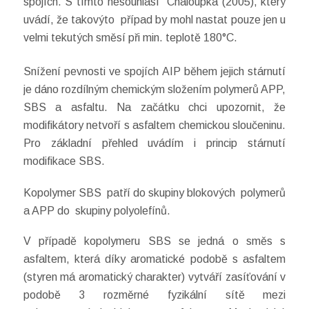
spojích. S tímto nesouhlasí Chaloupka (2005), který
uvádí, že takovýto případ by mohl nastat pouze jen u
velmi tekutých směsí při min. teplotě 180°C.
Snížení pevnosti ve spojích AIP během jejich stárnutí
je dáno rozdílným chemickým složením polymerů APP,
SBS a asfaltu. Na začátku chci upozornit, že
modifikátory netvoří s asfaltem chemickou sloučeninu.
Pro základní přehled uvádím i princip stárnutí
modifikace SBS.
Kopolymer SBS patří do skupiny blokových polymerů
a APP do skupiny polyolefínů.
V případě kopolymeru SBS se jedná o směs s
asfaltem, která díky aromatické podobě s asfaltem
(styren má aromatický charakter) vytváří zasíťování v
podobě 3 rozměrné fyzikální sítě mezi