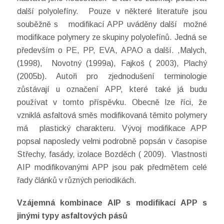
další polyolefíny. Pouze v některé literatuře jsou
souběžně s modifikací APP uváděny další možné
modifikace polymery ze skupiny polyolefínů. Jedná se
především o PE, PP, EVA, APAO a další. ,Malych,
(1998), Novotný (1999a), Fajkoš ( 2003), Plachý
(2005b). Autoři pro zjednodušení terminologie
zůstávají u označení APP, které také já budu
používat v tomto příspěvku. Obecně lze říci, že
vzniklá asfaltová směs modifikovaná těmito polymery
má plastický charakteru. Vývoj modifikace APP
popsal naposledy velmi podrobně popsán v časopise
Střechy, fasády, izolace Bozděch ( 2009). Vlastnosti
AIP modifikovanými APP jsou pak předmětem celé
řady článků v různých periodikách.
Vzájemná kombinace AIP s modifikací APP s
jinými typy asfaltových pásů