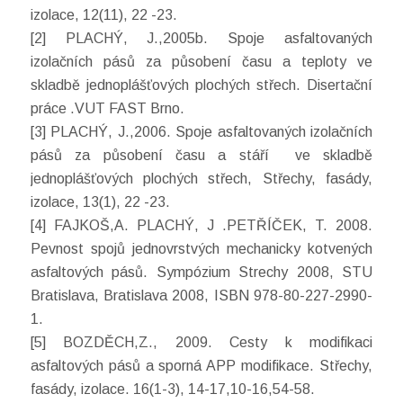
izolace, 12(11), 22 -23.
[2] PLACHÝ, J.,2005b. Spoje asfaltovaných
izolačních pásů za působení času a teploty ve
skladbě jednoplášťových plochých střech. Disertační
práce .VUT FAST Brno.
[3] PLACHÝ, J.,2006. Spoje asfaltovaných izolačních
pásů za působení času a stáří ve skladbě
jednoplášťových plochých střech, Střechy, fasády,
izolace, 13(1), 22 -23.
[4] FAJKOŠ,A. PLACHÝ, J .PETŘÍČEK, T. 2008.
Pevnost spojů jednovrstvých mechanicky kotvených
asfaltových pásů. Sympózium Strechy 2008, STU
Bratislava, Bratislava 2008, ISBN 978-80-227-2990-
1.
[5] BOZDĚCH,Z., 2009. Cesty k modifikaci
asfaltových pásů a sporná APP modifikace. Střechy,
fasády, izolace. 16(1-3), 14-17,10-16,54-58.