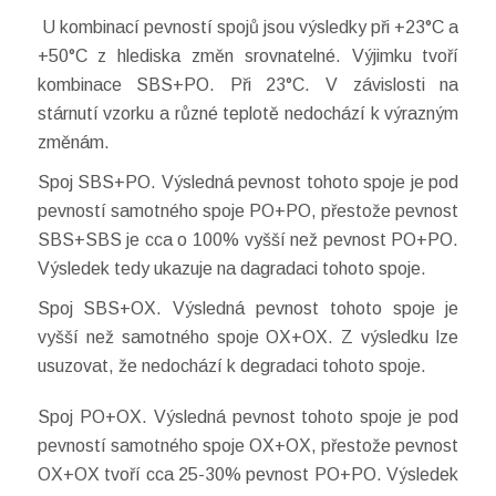
U kombinací pevností spojů jsou výsledky při +23°C a
+50°C z hlediska změn srovnatelné. Výjimku tvoří
kombinace SBS+PO. Při 23°C. V závislosti na
stárnutí vzorku a různé teplotě nedochází k výrazným
změnám.
Spoj SBS+PO. Výsledná pevnost tohoto spoje je pod
pevností samotného spoje PO+PO, přestože pevnost
SBS+SBS je cca o 100% vyšší než pevnost PO+PO.
Výsledek tedy ukazuje na dagradaci tohoto spoje.
Spoj SBS+OX. Výsledná pevnost tohoto spoje je
vyšší než samotného spoje OX+OX. Z výsledku lze
usuzovat, že nedochází k degradaci tohoto spoje.
Spoj PO+OX. Výsledná pevnost tohoto spoje je pod
pevností samotného spoje OX+OX, přestože pevnost
OX+OX tvoří cca 25-30% pevnost PO+PO. Výsledek