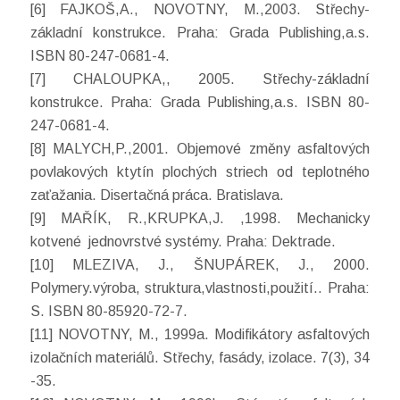
[6] FAJKOŠ,A., NOVOTNY, M.,2003. Střechy-
základní konstrukce. Praha: Grada Publishing,a.s.
ISBN 80-247-0681-4.
[7] CHALOUPKA,, 2005. Střechy-základní
konstrukce. Praha: Grada Publishing,a.s. ISBN 80-
247-0681-4.
[8] MALYCH,P.,2001. Objemové změny asfaltových
povlakových ktytín plochých striech od teplotného
zaťažania. Disertačná práca. Bratislava.
[9] MAŘÍK, R.,KRUPKA,J. ,1998. Mechanicky
kotvené jednovrstvé systémy. Praha: Dektrade.
[10] MLEZIVA, J., ŠNUPÁREK, J., 2000.
Polymery.výroba, struktura,vlastnosti,použití.. Praha:
S. ISBN 80-85920-72-7.
[11] NOVOTNY, M., 1999a. Modifikátory asfaltových
izolačních materiálů. Střechy, fasády, izolace. 7(3), 34
-35.