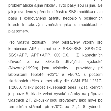
problematické a jiné nikoliv.. Tyto pásy jsou již jiné, ale
jak je uvedeno v předchozí části u SBS modifikace a u
pásů z oxidovaného asfaltu nedošlo v posledních
letech k takovým změnám jako u modifikací s
plastomery.
Pro vlastní zkoušky byly připraveny vzorky pro
kombinace AIP s hmotou z SBS+SBS, SBS+OX,
SBS+APP, APP+APP, OX+OX. Z kapacitních
důvodů a na základě dřívějších výsledků
(Novotný,1999b) jsou výsledky prováděny při
laboratorní teplotě +23°C a +50°C, s počtem
zkušebních těles a metodiky dle ČSN EN 12317-
1:2000. Nízký počet zkušebních těles (ZT), kterých
je pouze 5, klade velmi vysoké nároky na přípravu
vlastních ZT. Zkoušky jsou prováděny jako nové po
termickém stárnutí při +70°C po 2 ,4, 8 týdnech.