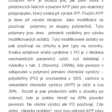
označení APP je situace jiná, jak jsem uvedl v
předchozích řádcích označení APP platí pro ataktický
polypropylen, který vzniká při výrobě IPP. Použití APP
je dnes při výrobě okrajové. Jako modifikátor se
používají polymery ze skupiny polyolefínů. Tyto
polymery jsou dnes primárně vyráběny pro výrobu
modifikovaných asfaltů. Tyto modifikované asfalty se
pak používají na střechy a jiné typy na vozovky.
Kvalita asfaltové směsi vyráběné z PO je z hlediska
mechanických parametrů vyšší, což dokládají i
výsledky v tab. 1 (Novotný, 1999b), kde pevnost v
odlupování u polymerů primární chemické syntézy –
polyolefíny (PO) je srovnatelná s SBS, zatímco u
sekundární chemické syntézy (APP) je nižší a cca
30% . Rozdíl je pak především vidět u zkoušky po
stárnutí, kde je pokles téměř na 60% původní
pevnosti. Ne všichni výrobci ale PO používají. Zde
vidím „základní problém“, proč jsou některé APP pásy