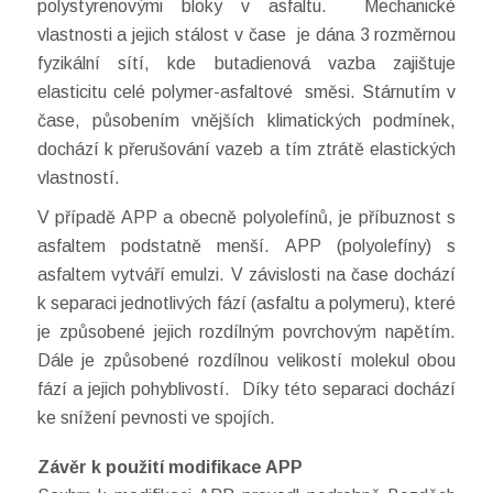
polystyrenovými bloky v asfaltu. Mechanické
vlastnosti a jejich stálost v čase je dána 3 rozměrnou
fyzikální sítí, kde butadienová vazba zajištuje
elasticitu celé polymer-asfaltové směsi. Stárnutím v
čase, působením vnějších klimatických podmínek,
dochází k přerušování vazeb a tím ztrátě elastických
vlastností.
V případě APP a obecně polyolefínů, je příbuznost s
asfaltem podstatně menší. APP (polyolefíny) s
asfaltem vytváří emulzi. V závislosti na čase dochází
k separaci jednotlivých fází (asfaltu a polymeru), které
je způsobené jejich rozdílným povrchovým napětím.
Dále je způsobené rozdílnou velikostí molekul obou
fází a jejich pohyblivostí. Díky této separaci dochází
ke snížení pevnosti ve spojích.
Závěr k použití modifikace APP