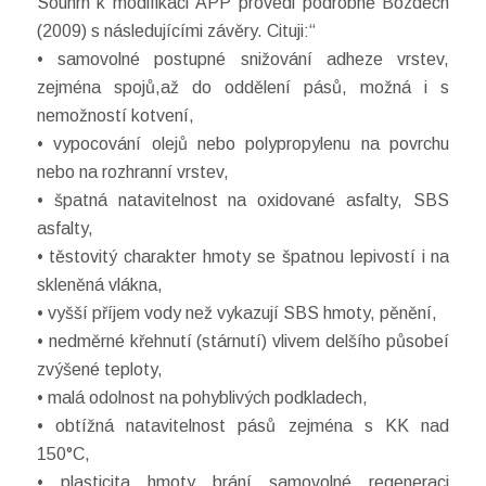
Souhrn k modifikaci APP provedl podrobně Bozděch
(2009) s následujícími závěry. Cituji:“
• samovolné postupné snižování adheze vrstev,
zejména spojů,až do oddělení pásů, možná i s
nemožností kotvení,
• vypocování olejů nebo polypropylenu na povrchu
nebo na rozhranní vrstev,
• špatná natavitelnost na oxidované asfalty, SBS
asfalty,
• těstovitý charakter hmoty se špatnou lepivostí i na
skleněná vlákna,
• vyšší příjem vody než vykazují SBS hmoty, pěnění,
• nedměrné křehnutí (stárnutí) vlivem delšího působeí
zvýšené teploty,
• malá odolnost na pohyblivých podkladech,
• obtížná natavitelnost pásů zejména s KK nad
150°C,
• plasticita hmoty brání samovolné regeneraci