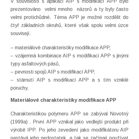
V souvislosti s aplikací AIP s modifikací APP bylo
prezentováno velmi mnoho názorů a ty byly často
velmi protichůdné. Téma APP je možné rozdělit do
čtyř základních okruhů, které však spolu velmi úzce
souvisejí.
– materiálové charakteristiky modifikace APP,
– vzájemná kombinace AIP s modifikací APP s jinými
typy asfaltových pásů,
– pevnosti spojů AIP s modifikací APP,
– stárnutí AIP s modifikací APP a s tím vzniklé
poruchy.
Materiálové charakteristiky modifikace APP
Charakteristikou polymeru APP se zabýval Novotný
(1999a) . První APP vznikal jako vedlejší produkt při
výrobě IPP. Po jeho zevedení jako modifikátoru AIP
nastává jeho nedostatek a tak se začínají používat