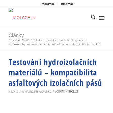
mosty.cz
tunely.cz
Články
Jste zde:
Domů
/
Články
/
Výrobky
/
Vodotěsné izolace
/
Testování hydroizolačních materiálů – kompatibilita asfaltových izolač...
Testování hydroizolačních
materiálů – kompatibilita
asfaltových izolačních pásů
/
/
VODOTĚSNÉ IZOLACE
5. 9. 2012
AUTOR:
ING. JAN PLACHÝ, PH.D.