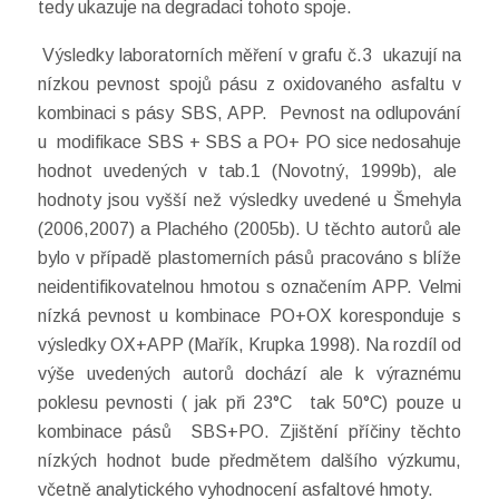
tedy ukazuje na degradaci tohoto spoje.
Výsledky laboratorních měření v grafu č.3 ukazují na
nízkou pevnost spojů pásu z oxidovaného asfaltu v
kombinaci s pásy SBS, APP. Pevnost na odlupování
u modifikace SBS + SBS a PO+ PO sice nedosahuje
hodnot uvedených v tab.1 (Novotný, 1999b), ale
hodnoty jsou vyšší než výsledky uvedené u Šmehyla
(2006,2007) a Plachého (2005b). U těchto autorů ale
bylo v případě plastomerních pásů pracováno s blíže
neidentifikovatelnou hmotou s označením APP. Velmi
nízká pevnost u kombinace PO+OX koresponduje s
výsledky OX+APP (Mařík, Krupka 1998). Na rozdíl od
výše uvedených autorů dochází ale k výraznému
poklesu pevnosti ( jak při 23°C tak 50°C) pouze u
kombinace pásů SBS+PO. Zjištění příčiny těchto
nízkých hodnot bude předmětem dalšího výzkumu,
včetně analytického vyhodnocení asfaltové hmoty.