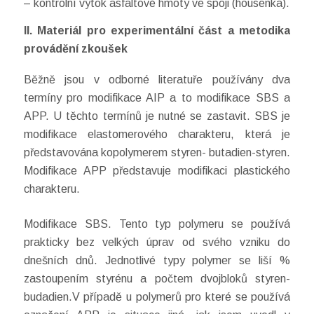
– kontrolní výtok asfaltové hmoty ve spoji (housenka).
II. Materiál pro experimentální část a metodika
provádění zkoušek
Běžně jsou v odborné literatuře používány dva
termíny pro modifikace AIP a to modifikace SBS a
APP. U těchto termínů je nutné se zastavit. SBS je
modifikace elastomerového charakteru, která je
představována kopolymerem styren- butadien-styren.
Modifikace APP představuje modifikaci plastického
charakteru.
Modifikace SBS. Tento typ polymeru se používá
prakticky bez velkých úprav od svého vzniku do
dnešních dnů. Jednotlivé typy polymer se liší %
zastoupením styrénu a počtem dvojbloků styren-
budadien.V případě u polymerů pro které se používá