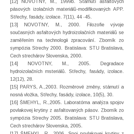
[12] NOVOTNY, M., 1999b. Stárnutí asfaltových
pásových izolačních materiálů-modifikovaných APP.
Střechy, fasády, izolace. 7(11), 44 -45.
[13] NOVOTNY, M., 2000. Filozofie vývoje
současných asfaltových hydroizolačních materiálů se
zaměřením na technologii zpracování. Zborník zo
sympózia Strechy 2000. Bratislava: STU Bratislava,
Cech strechárov Slovenska, 2000.
[14] NOVOTNY, M., 2005. Degradace
hydroizolačních msteriálů. Střechy, fasády, izolace.
12(12), 28.
[15] PARYS, A.,2003. Rozměrové změny, stárnutí a
nosná vložka, Střechy, fasády, izolace, 10(5), 30.
[16] ŠMEHYL, R.,2005. Laboratórna analýza spojov
povlakovej krytiny z asfaltovaných pásov. Zborník zo
sympózia Strechy 2005. Bratislava: STU Bratislava,
Cech strechárov Slovenska, 2005.
[17] ŠMEHYL, R., 2006. Spoj povlakovej krytiny z