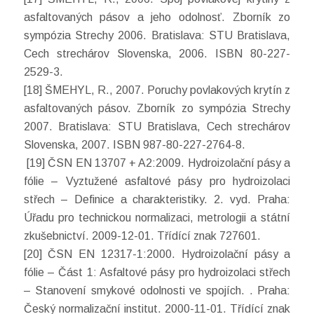
asfaltovaných pásov a jeho odolnosť. Zborník zo
sympózia Strechy 2006. Bratislava: STU Bratislava,
Cech strechárov Slovenska, 2006. ISBN 80-227-
2529-3.
[18] ŠMEHYL, R., 2007. Poruchy povlakových krytín z
asfaltovaných pásov. Zborník zo sympózia Strechy
2007. Bratislava: STU Bratislava, Cech strechárov
Slovenska, 2007. ISBN 987-80-227-2764-8.
[19] ČSN EN 13707 + A2:2009. Hydroizolační pásy a
fólie – Vyztužené asfaltové pásy pro hydroizolaci
střech – Definice a charakteristiky. 2. vyd. Praha:
Úřadu pro technickou normalizaci, metrologii a státní
zkušebnictví. 2009-12-01. Třídící znak 727601.
[20] ČSN EN 12317-1:2000. Hydroizolační pásy a
fólie – Část 1: Asfaltové pásy pro hydroizolaci střech
– Stanovení smykové odolnosti ve spojích. . Praha:
Český normalizační institut. 2000-11-01. Třídící znak