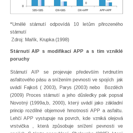
*Umělé stárnutí odpovídá 10 letům přirozeného
stárnutí
Zdroj: Mařík, Krupka (1998)
Stárnutí AIP s modifikací APP a s tím vzniklé
poruchy
Stárnutí AIP se projevuje především tvrdnutím
asfaltového pásu a snížením pevnosti ve spojích jak
uvádí Fajkoš ( 2003), Parys (2003) nebo Bozděch
(2009) Proces stárnutí a jeho důsledky pak popsal
Novotný (1999a,b, 2000), který uvádí jako základní
princip rozdílné objemové hmotnosti APP a asfaltu.
Lehčí APP vystupuje na povrch, kde vzniká olejová
vrstvička , která způsobuje snížení pevnosti ve