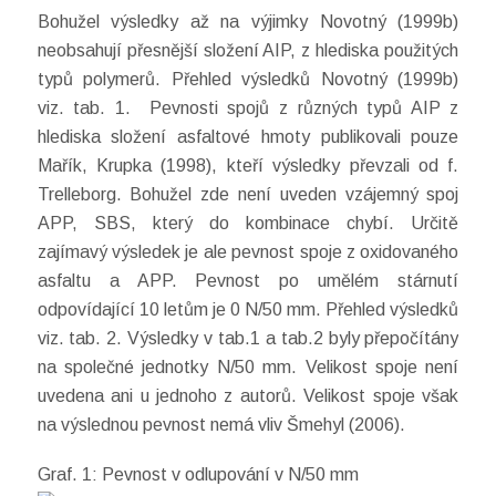
Bohužel výsledky až na výjimky Novotný (1999b)
neobsahují přesnější složení AIP, z hlediska použitých
typů polymerů. Přehled výsledků Novotný (1999b)
viz. tab. 1. Pevnosti spojů z různých typů AIP z
hlediska složení asfaltové hmoty publikovali pouze
Mařík, Krupka (1998), kteří výsledky převzali od f.
Trelleborg. Bohužel zde není uveden vzájemný spoj
APP, SBS, který do kombinace chybí. Určitě
zajímavý výsledek je ale pevnost spoje z oxidovaného
asfaltu a APP. Pevnost po umělém stárnutí
odpovídající 10 letům je 0 N/50 mm. Přehled výsledků
viz. tab. 2. Výsledky v tab.1 a tab.2 byly přepočítány
na společné jednotky N/50 mm. Velikost spoje není
uvedena ani u jednoho z autorů. Velikost spoje však
na výslednou pevnost nemá vliv Šmehyl (2006).
Graf. 1: Pevnost v odlupování v N/50 mm