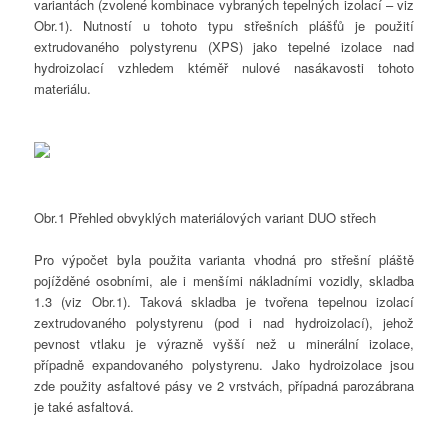
variantách (zvolené kombinace vybraných tepelných izolací – viz
Obr.1). Nutností u tohoto typu střešních plášťů je použití
extrudovaného polystyrenu (XPS) jako tepelné izolace nad
hydroizolací vzhledem ktéměř nulové nasákavosti tohoto
materiálu.
Obr.1 Přehled obvyklých materiálových variant DUO střech
Pro výpočet byla použita varianta vhodná pro střešní pláště
pojížděné osobními, ale i menšími nákladními vozidly, skladba
1.3 (viz Obr.1). Taková skladba je tvořena tepelnou izolací
zextrudovaného polystyrenu (pod i nad hydroizolací), jehož
pevnost vtlaku je výrazně vyšší než u minerální izolace,
případně expandovaného polystyrenu. Jako hydroizolace jsou
zde použity asfaltové pásy ve 2 vrstvách, případná parozábrana
je také asfaltová.