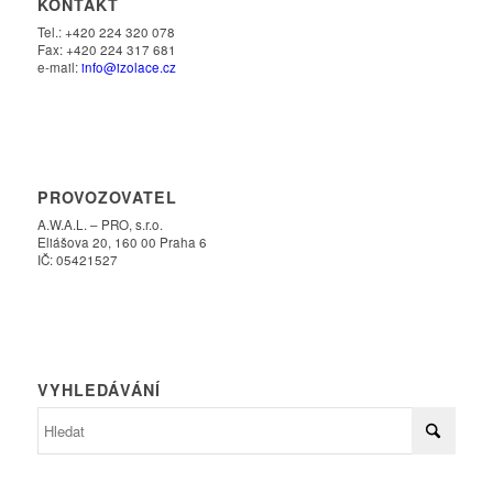
KONTAKT
Tel.: +420 224 320 078
Fax: +420 224 317 681
e-mail:
info@izolace.cz
PROVOZOVATEL
A.W.A.L. – PRO, s.r.o.
Eliášova 20, 160 00 Praha 6
IČ: 05421527
VYHLEDÁVÁNÍ