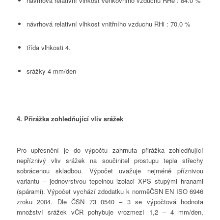
návrhová relativní vlhkost venkovního vzduchu RHe : 84.0 %
návrhová relativní vlhkost vnitřního vzduchu RHi : 70.0 %
třída vlhkosti 4.
srážky 4 mm/den
4. Přirážka zohledňující vliv srážek
Pro upřesnění je do výpočtu zahrnuta přirážka zohledňující
nepříznivý vliv srážek na součinitel prostupu tepla střechy
sobrácenou skladbou. Výpočet uvažuje nejméně příznivou
variantu – jednovrstvou tepelnou izolaci XPS stupými hranami
(spárami). Výpočet vychází zdodatku k norměČSN EN ISO 6946
zroku 2004. Dle ČSN 73 0540 – 3 se výpočtová hodnota
množství srážek vČR pohybuje vrozmezí 1,2 – 4 mm/den,