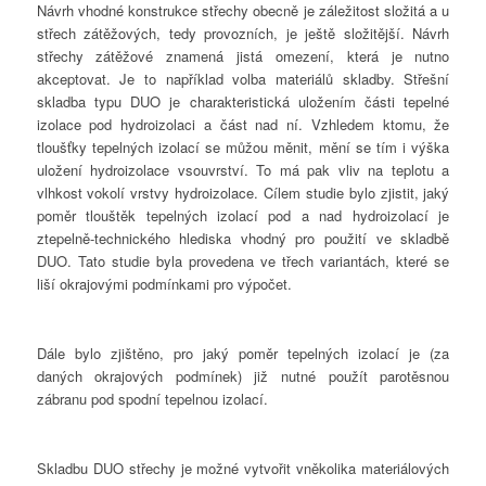
Návrh vhodné konstrukce střechy obecně je záležitost složitá a u
střech zátěžových, tedy provozních, je ještě složitější. Návrh
střechy zátěžové znamená jistá omezení, která je nutno
akceptovat. Je to například volba materiálů skladby. Střešní
skladba typu DUO je charakteristická uložením části tepelné
izolace pod hydroizolaci a část nad ní. Vzhledem ktomu, že
tloušťky tepelných izolací se můžou měnit, mění se tím i výška
uložení hydroizolace vsouvrství. To má pak vliv na teplotu a
vlhkost vokolí vrstvy hydroizolace. Cílem studie bylo zjistit, jaký
poměr tlouštěk tepelných izolací pod a nad hydroizolací je
ztepelně-technického hlediska vhodný pro použití ve skladbě
DUO. Tato studie byla provedena ve třech variantách, které se
liší okrajovými podmínkami pro výpočet.
Dále bylo zjištěno, pro jaký poměr tepelných izolací je (za
daných okrajových podmínek) již nutné použít parotěsnou
zábranu pod spodní tepelnou izolací.
Skladbu DUO střechy je možné vytvořit vněkolika materiálových