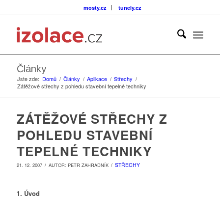
mosty.cz
tunely.cz
Články
Jste zde:
Domů
/
Články
/
Aplikace
/
Střechy
/
Zátěžové střechy z pohledu stavební tepelné techniky
ZÁTĚŽOVÉ STŘECHY Z
POHLEDU STAVEBNÍ
TEPELNÉ TECHNIKY
/
/
STŘECHY
21. 12. 2007
AUTOR:
PETR ZAHRADNÍK
1. Úvod