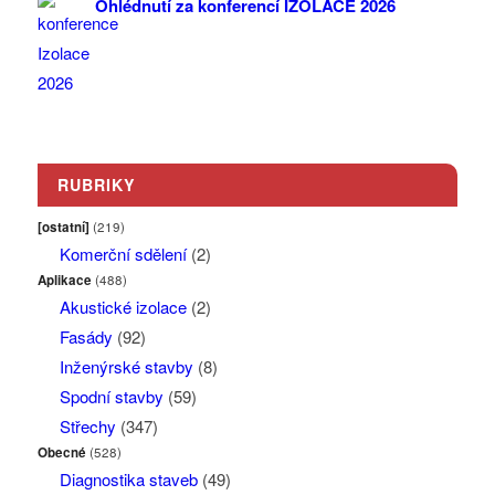
Ohlédnutí za konferencí IZOLACE 2026
RUBRIKY
[ostatní]
(219)
Komerční sdělení
(2)
Aplikace
(488)
Akustické izolace
(2)
Fasády
(92)
Inženýrské stavby
(8)
Spodní stavby
(59)
Střechy
(347)
Obecné
(528)
Diagnostika staveb
(49)