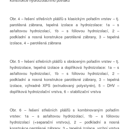
konstrukce hydroizolačního povlaku
Obr. 4 – řešení střešních plášťů s klasickým pořadím vrstev – tj.
parotěsná zábrana, tepelná izolace a hydroizolace: 1a – s
asfaltovou hydroizolací, 1b – s fóliovou hydroizolací, 2 –
podkladní a nosná konstrukce parotěsné zábrany, 3 – tepelná
izolace, 4 – parotěsná zábrana
Obr. 5 – řešení střešních plášťů s obráceným pořadím vrstev – tj.
hydroizolace, tepelná izolace a doplňková hydroizolace: 1a – s
asfaltovou hydroizolací, 1b – s fóliovou hydroizolací, 2 –
podkladní a nosná konstrukce parotěsné zábrany, 3 – tepelná
izolace, výhradně XPS (extrudovaný polystyrén), 5 – DHV –
doplňková hydroizolační vrstva, 6 – stabilizační vrstva
Obr. 6 – řešení střešních plášťů s kombinovaným pořadím
vrstev: 1a – s asfaltovou hydroizolací, 1b – s fóliovou
hydroizolací (+separační vrstvou), 2 – podkladní a nosná
konstrukce parotěsné zábrany, 3 – tepelná izolace, vrchní vrstva