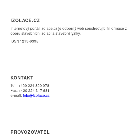
IZOLACE.CZ
Internetový portál izolace.cz je odborný web soustřeďující informace z
oboru stavebních izolací a stavební fyziky.
ISSN 1213-6395
KONTAKT
Tel.: +420 224 320 078
Fax: +420 224 317 681
e-mail:
info@izolace.cz
PROVOZOVATEL