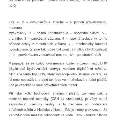
nátěr
Obr. č. 2 – dvouplášťová střecha – s jednou provětrávanou
mezerou
Vysvětlivky: 1 – nosná konstrukce a – spodního pláště, b –
vrchního, 3 – parotěsná zábrana, 4 – tepelná izolace (v tomto
případě desky z minerálních vláken), 7 – mechanicky kotvená
hydroizolace, (stejně tak může být použita i fóliová hydroizolace)
, 10 – provětrávaná vzduchová mezera, 12 – penetrační nátěr
V případě, že se vzduchová mezera rozdělí vložením např. DHV
(doplňkové hydroizolační vrstvy), vznikne tříplášťová střecha.
Nicméně tento typ DHV, který vyžaduje oboustranné větrání, se
již moc nepoužívá, stejně tak jsou velmi zřídkavé střešní pláště,
kde je všeobecně více provětrávaných mezer.
Při jakémkoliv hodnocení střešních plášťů, zejména pak z
hlediska teplené techniky (ČSN 73 0540 atd.), je vždy nutné
započítávat všechny vrstvy, a to zejména při hodnocení
střešních plášťů z hlediska vlhkosti. Zde je nutné prokazovat, že
ve vzduchové mezeře nekondenzuje voda. Tedy varianta bilance