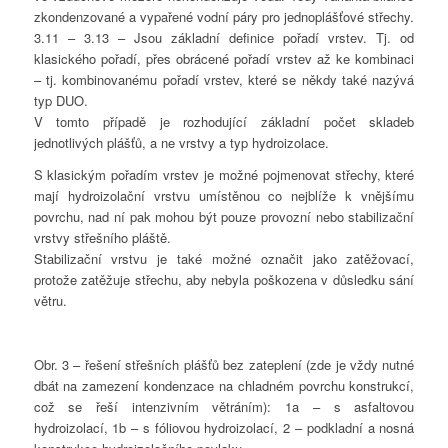
zkondenzované a vypařené vodní páry pro jednoplášťové střechy.
3.11 – 3.13 – Jsou základní definice pořadí vrstev. Tj. od
klasického pořadí, přes obrácené pořadí vrstev až ke kombinaci
– tj. kombinovanému pořadí vrstev, které se někdy také nazývá
typ DUO.
V tomto případě je rozhodující základní počet skladeb
jednotlivých plášťů, a ne vrstvy a typ hydroizolace.
S klasickým pořadím vrstev je možné pojmenovat střechy, které
mají hydroizolační vrstvu umístěnou co nejblíže k vnějšímu
povrchu, nad ní pak mohou být pouze provozní nebo stabilizační
vrstvy střešního pláště.
Stabilizační vrstvu je také možné označit jako zatěžovací,
protože zatěžuje střechu, aby nebyla poškozena v důsledku sání
větru.
Obr. 3 – řešení střešních plášťů bez zateplení (zde je vždy nutné
dbát na zamezení kondenzace na chladném povrchu konstrukcí,
což se řeší intenzivním větráním): 1a – s asfaltovou
hydroizolací, 1b – s fóliovou hydroizolací, 2 – podkladní a nosná