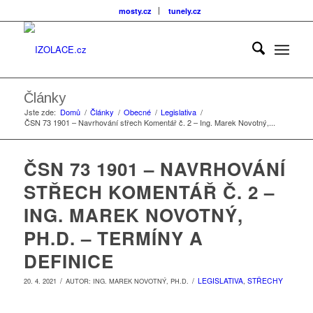
mosty.cz
tunely.cz
Články
Jste zde:
Domů
/
Články
/
Obecné
/
Legislativa
/
ČSN 73 1901 – Navrhování střech Komentář č. 2 – Ing. Marek Novotný,...
ČSN 73 1901 – NAVRHOVÁNÍ
STŘECH KOMENTÁŘ Č. 2 –
ING. MAREK NOVOTNÝ,
PH.D. – TERMÍNY A
DEFINICE
/
/
LEGISLATIVA
,
STŘECHY
20. 4. 2021
AUTOR:
ING. MAREK NOVOTNÝ, PH.D.