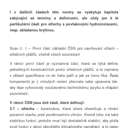
I v dalších částech této normy se vyskytuje kapitola
zabývající se termíny a definicemi, ale vždy jen k té
partikulární části pro střechy s povlakovými hydroizolacemi,
resp. skládanou krytinou.
Scan č. 1 – První část základní ČSN pro navrhování střech –
střešních plášťů, včetně všech souvislostí
V rámci první části je významná část, která se týká definic
jednotlivých konstrukčních prvků střešních plášťů, a to zejména
v oblasti specifikace co do čeho patří a jak se tomu říká. Řada
komponentů je z minulých norem převzata nebo upravena tak,
aby lépe vyhovovaly současnému technickému jazyku a chápání
souvislostí.
V rámci ČSN jsou dvě části, které definují:
3.1 – střecha
– konstrukce, která shora ohraničuje a chrání
pozemní stavbu proti povětrnostním vlivům. Kromě toho má také
statickou funkci, protože musí být dostatečně stabilní, aby plnila
svoji funkci v rámci obvyklého klimatického namáhání, a to nejen