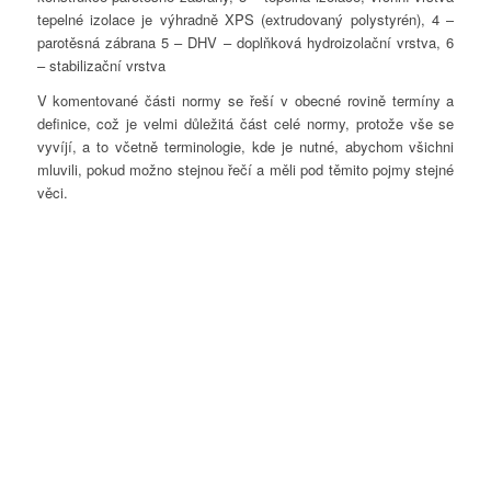
tepelné izolace je výhradně XPS (extrudovaný polystyrén), 4 –
parotěsná zábrana 5 – DHV – doplňková hydroizolační vrstva, 6
– stabilizační vrstva
V komentované části normy se řeší v obecné rovině termíny a
definice, což je velmi důležitá část celé normy, protože vše se
vyvíjí, a to včetně terminologie, kde je nutné, abychom všichni
mluvili, pokud možno stejnou řečí a měli pod těmito pojmy stejné
věci.