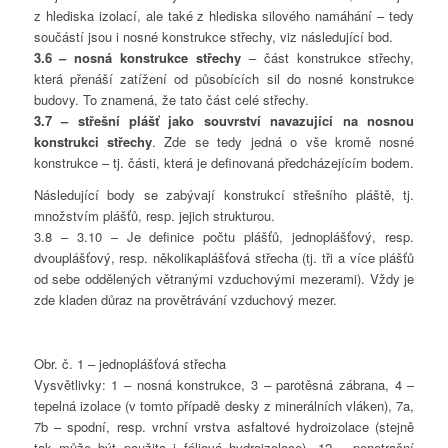
z hlediska izolací, ale také z hlediska silového namáhání – tedy
součástí jsou i nosné konstrukce střechy, viz následující bod.
3.6 – nosná konstrukce střechy
– část konstrukce střechy,
která přenáší zatížení od působících sil do nosné konstrukce
budovy. To znamená, že tato část celé střechy.
3.7 – střešní plášť jako souvrství navazující na nosnou
konstrukci střechy
. Zde se tedy jedná o vše kromě nosné
konstrukce – tj. části, která je definovaná předcházejícím bodem.
Následující body se zabývají konstrukcí střešního pláště, tj.
množstvím plášťů, resp. jejich strukturou.
3.8 – 3.10 – Je definice počtu plášťů, jednoplášťový, resp.
dvouplášťový, resp. několikaplášťová střecha (tj. tři a více plášťů
od sebe oddělených větranými vzduchovými mezerami). Vždy je
zde kladen důraz na provětrávání vzduchový mezer.
Obr. č. 1 – jednoplášťová střecha
Vysvětlivky: 1 – nosná konstrukce, 3 – parotěsná zábrana, 4 –
tepelná izolace (v tomto případě desky z minerálních vláken), 7a,
7b – spodní, resp. vrchní vrstva asfaltové hydroizolace (stejně
tak může být použita i fóliová hydroizolace), 12 – penetrační