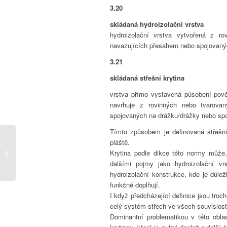
3.20
skládaná hydroizolační vrstva
hydroizolační vrstva vytvořená z r
navazujících přesahem nebo spojovanýc
3.21
skládaná střešní krytina
vrstva přímo vystavená působení povět
navrhuje z rovinných nebo tvarova
spojovaných na drážku/drážky nebo spo
Tímto způsobem je definovaná střešní 
pláště.
Trhliny/praskliny
Krytina podle dikce této normy může,
fóliových izolací
dalšími pojmy jako hydroizolační v
hydroizolační konstrukce, kde je důlež
funkčně doplňují.
I když předcházející definice jsou troch
celý systém střech ve všech souvisloste
Dominantní problematikou v této obla