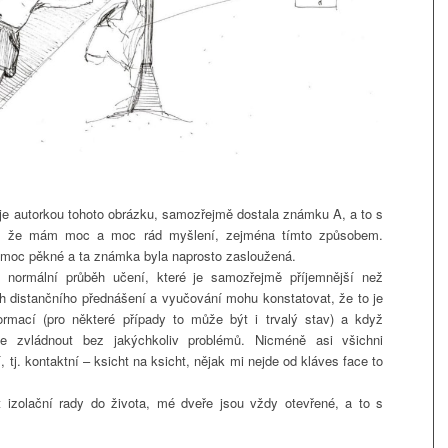
je autorkou tohoto obrázku, samozřejmě dostala známku A, a to s
, že mám moc a moc rád myšlení, zejména tímto způsobem.
y moc pěkné a ta známka byla naprosto zasloužená.
 normální průběh učení, které je samozřejmě příjemnější než
h distančního přednášení a vyučování mohu konstatovat, že to je
rmací (pro některé případy to může být i trvalý stav) a když
vše zvládnout bez jakýchkoliv problémů. Nicméně asi všichni
tj. kontaktní – ksicht na ksicht, nějak mi nejde od kláves face to
 izolační rady do života, mé dveře jsou vždy otevřené, a to s