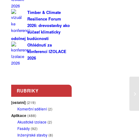
Timber & Climate
Resilience Forum
2026: drevostavby ako
súčasť klimaticky
odolnej budúcnosti
Ohlédnutí za
konferencí IZOLACE
2026
RUBRIKY
[ostatní]
(219)
Komerční sdělení
(2)
Aplikace
(488)
Akustické izolace
(2)
Fasády
(92)
Inženýrské stavby
(8)