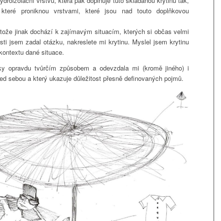
 hydroizolační vrstvu, která pak doplňuje tuto skládanou krytinu tak,
které proniknou vrstvami, které jsou nad touto doplňkovou
rotože jinak dochází k zajímavým situacím, kterých si občas velmi
ti jsem zadal otázku, nakreslete mi krytinu. Myslel jsem krytinu
kontextu dané situace.
zky opravdu tvůrčím způsobem a odevzdala mi (kromě jiného) i
ed sebou a který ukazuje důležitost přesně definovaných pojmů.