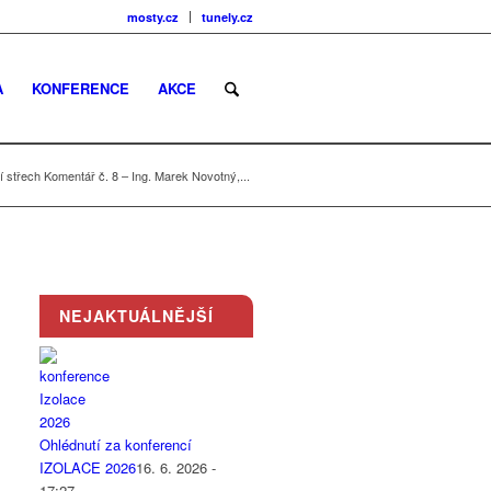
mosty.cz
tunely.cz
A
KONFERENCE
AKCE
střech Komentář č. 8 – Ing. Marek Novotný,...
NEJAKTUÁLNĚJŠÍ
Ohlédnutí za konferencí
IZOLACE 2026
16. 6. 2026 -
17:27