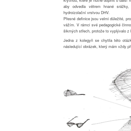
krytinou, které je nutné doplnit o další
aby odvedla větrem hnané srážky, 
hydroizolační vrstvou DHV.
Přesné definice jsou velmi důležité, p
vážím. V rámci své pedagogické činnos
šikmých střech, protože to vyplývalo z 
Jedna z kolegyň se chytila této otá
následující obrázek, který mám vždy př