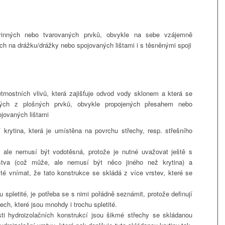
ovinných nebo tvarovaných prvků, obvykle na sebe vzájemně
h na drážku/drážky nebo spojovaných lištami i s těsněnými spoji
rnostních vlivů, která zajišťuje odvod vody sklonem a která se
ných z plošných prvků, obvykle propojených přesahem nebo
jovaných lištami
krytina, která je umístěna na povrchu střechy, resp. střešního
 ale nemusí být vodotěsná, protože je nutné uvažovat ještě s
rstva (což může, ale nemusí být něco jiného než krytina) a
ité vnímat, že tato konstrukce se skládá z více vrstev, které se
u spletité, je potřeba se s nimi pořádně seznámit, protože definují
ch, které jsou mnohdy i trochu spletité.
sti hydroizolačních konstrukcí jsou šikmé střechy se skládanou