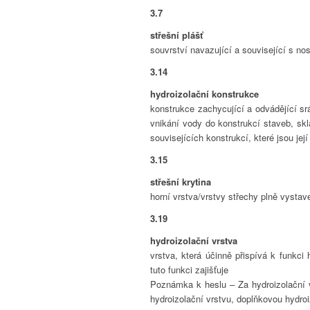
3.7
střešní plášť
souvrství navazující a související s no
3.14
hydroizolační konstrukce
konstrukce zachycující a odvádějící sr
vnikání vody do konstrukcí staveb, skl
souvisejících konstrukcí, které jsou jej
3.15
střešní krytina
horní vrstva/vrstvy střechy plně vystav
3.19
hydroizolační vrstva
vrstva, která účinně přispívá k funkci
tuto funkci zajišťuje
Poznámka k heslu – Za hydroizolační v
hydroizolační vrstvu, doplňkovou hydroi