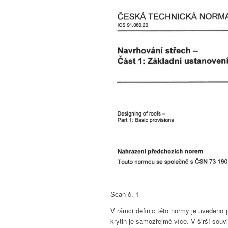
Scan č. 1
V rámci definic této normy je uvedeno p
krytin je samozřejmě více. V širší souv