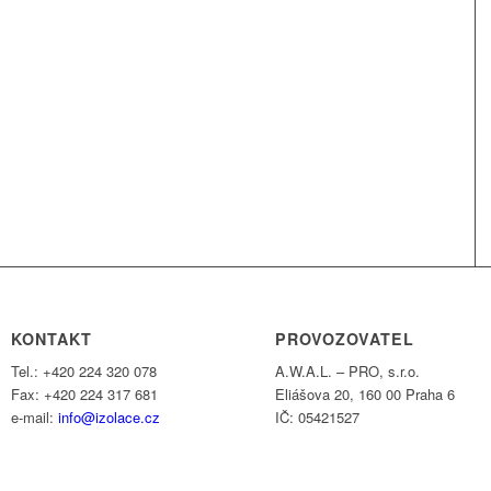
KONTAKT
PROVOZOVATEL
Tel.: +420 224 320 078
A.W.A.L. – PRO, s.r.o.
Fax: +420 224 317 681
Eliášova 20, 160 00 Praha 6
e-mail:
info@izolace.cz
IČ: 05421527