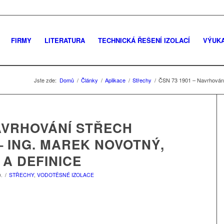
FIRMY
LITERATURA
TECHNICKÁ ŘEŠENÍ IZOLACÍ
VÝUK
Jste zde:
Domů
/
Články
/
Aplikace
/
Střechy
/
ČSN 73 1901 – Navrhování 
NAVRHOVÁNÍ STŘECH
– ING. MAREK NOVOTNÝ,
 A DEFINICE
/
STŘECHY
,
VODOTĚSNÉ IZOLACE
.