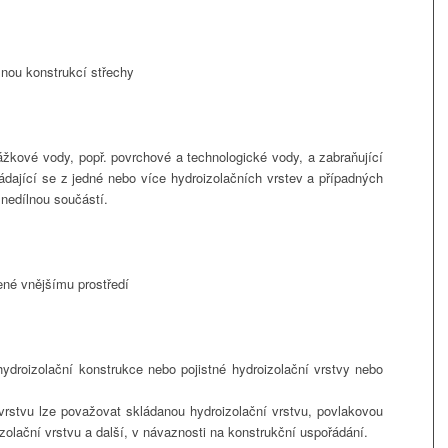
snou konstrukcí střechy
ážkové vody, popř. povrchové a technologické vody, a zabraňující
ádající se z jedné nebo více hydroizolačních vrstev a případných
í nedílnou součástí.
ené vnějšímu prostředí
 hydroizolační konstrukce nebo pojistné hydroizolační vrstvy nebo
rstvu lze považovat skládanou hydroizolační vrstvu, povlakovou
zolační vrstvu a další, v návaznosti na konstrukční uspořádání.