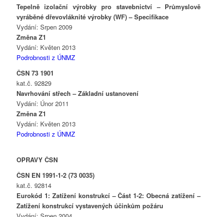
Tepelně izolační výrobky pro stavebnictví – Průmyslově
vyráběné dřevovláknité výrobky (WF) – Specifikace
Vydání: Srpen 2009
Změna Z1
Vydání: Květen 2013
Podrobnosti z ÚNMZ
ČSN 73 1901
kat.č. 92829
Navrhování střech – Základní ustanovení
Vydání: Únor 2011
Změna Z1
Vydání: Květen 2013
Podrobnosti z ÚNMZ
OPRAVY ČSN
ČSN EN 1991-1-2 (73 0035)
kat.č. 92814
Eurokód 1: Zatížení konstrukcí – Část 1-2: Obecná zatížení –
Zatížení konstrukcí vystavených účinkům požáru
Vydání: Srpen 2004