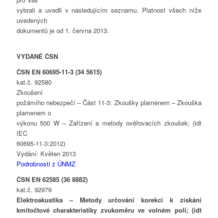
vybrali a uvedli v následujícím seznamu. Platnost všech níže
uvedených
dokumentů je od 1. června 2013.
VYDANÉ ČSN
ČSN EN 60695-11-3 (34 5615)
kat.č. 92580
Zkoušení
požárního nebezpečí – Část 11-3: Zkoušky plamenem – Zkouška
plamenem o
výkonu 500 W – Zařízení a metody ověřovacích zkoušek; (idt
IEC
60695-11-3:2012)
Vydání: Květen 2013
Podrobnosti z ÚNMZ
ČSN EN 62585 (36 8882)
kat.č. 92979
Elektroakustika – Metody určování korekcí k získání
kmitočtové charakteristiky zvukoměru ve volném poli; (idt