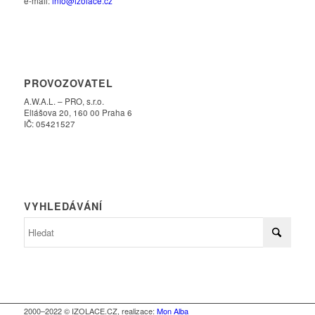
e-mail:
info@izolace.cz
PROVOZOVATEL
A.W.A.L. – PRO, s.r.o.
Eliášova 20, 160 00 Praha 6
IČ: 05421527
VYHLEDÁVÁNÍ
2000–2022 © IZOLACE.CZ, realizace:
Mon Alba