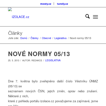
mosty.cz
tunely.cz
Články
Jste zde:
Domů
/
Články
/
Obecné
/
Legislativa
/
Nové normy 05/13
NOVÉ NORMY 05/13
/
/
LEGISLATIVA
25. 5. 2013
AUTOR:
REDAKCE
Dne 7. května bylo zveřejněno další číslo Věstníku ÚNMZ
(05/13) se
seznamem nových ČSN, jejich změn, oprav nebo zrušení.
Některé z nich,
které z pohledu portálu izolace.cz považujeme za zajímavé, jsme
pro Vás