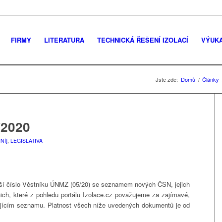
FIRMY
LITERATURA
TECHNICKÁ ŘEŠENÍ IZOLACÍ
VÝUK
Jste zde:
Domů
/
Články
2020
NÍ]
,
LEGISLATIVA
lší číslo Věstníku ÚNMZ (05/20) se seznamem nových ČSN, jejich
ich, které z pohledu portálu Izolace.cz považujeme za zajímavé,
dujícím seznamu. Platnost všech níže uvedených dokumentů je od