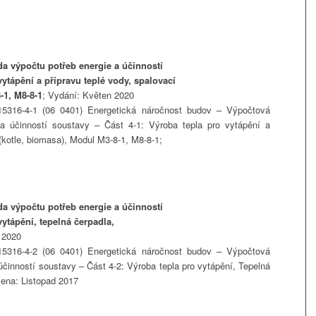
a výpočtu potřeb energie a účinností
vytápění a přípravu teplé vody, spalovací
-1, M8-8-1
; Vydání: Květen 2020
316-4-1 (06 0401) Energetická náročnost budov – Výpočtová
a účinností soustavy – Část 4-1: Výroba tepla pro vytápění a
 (kotle, biomasa), Modul M3-8-1, M8-8-1;
a výpočtu potřeb energie a účinností
vytápění, tepelná čerpadla,
 2020
316-4-2 (06 0401) Energetická náročnost budov – Výpočtová
účinností soustavy – Část 4-2: Výroba tepla pro vytápění, Tepelná
šena: Listopad 2017