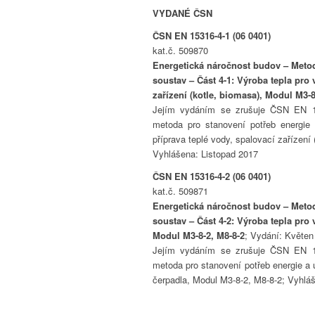
VYDANÉ ČSN
ČSN EN 15316-4-1 (06 0401)
kat.č. 509870
Energetická náročnost budov – Metod
soustav – Část 4-1: Výroba tepla pro 
zařízení (kotle, biomasa), Modul M3-8
Jejím vydáním se zrušuje ČSN EN 15
metoda pro stanovení potřeb energie 
příprava teplé vody, spalovací zařízení
Vyhlášena: Listopad 2017
ČSN EN 15316-4-2 (06 0401)
kat.č. 509871
Energetická náročnost budov – Metod
soustav – Část 4-2: Výroba tepla pro 
Modul M3-8-2, M8-8-2
; Vydání: Květen
Jejím vydáním se zrušuje ČSN EN 15
metoda pro stanovení potřeb energie a 
čerpadla, Modul M3-8-2, M8-8-2; Vyhlá