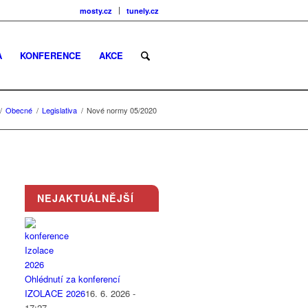
mosty.cz
tunely.cz
A
KONFERENCE
AKCE
/
Obecné
/
Legislativa
/
Nové normy 05/2020
NEJAKTUÁLNĚJŠÍ
Ohlédnutí za konferencí
IZOLACE 2026
16. 6. 2026 -
17:27