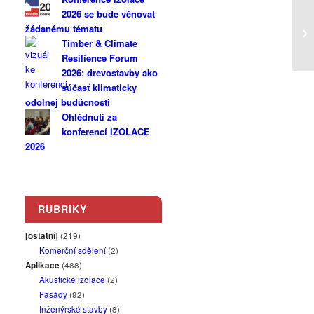
2026 se bude věnovat
žádanému tématu
Timber & Climate
Resilience Forum
2026: drevostavby ako
súčasť klimaticky
odolnej budúcnosti
Ohlédnutí za
konferencí IZOLACE
2026
RUBRIKY
[ostatní]
(219)
Komerční sdělení
(2)
Aplikace
(488)
Akustické izolace
(2)
Fasády
(92)
Inženýrské stavby
(8)