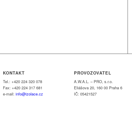
KONTAKT
PROVOZOVATEL
Tel.: +420 224 320 078
A.W.A.L. – PRO, s.r.o.
Fax: +420 224 317 681
Eliášova 20, 160 00 Praha 6
e-mail:
info@izolace.cz
IČ: 05421527