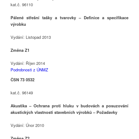
kat.č. 96110
Pálené střešní tašky a tvarovky – Definice a specifikace
výrobku
Vydání: Listopad 2013
Změna Z1
Vydání: Říjen 2014
Podrobnosti z ÚNMZ
ČSN 73 0532
kat.č. 96149
Akustika – Ochrana proti hluku v budovách a posuzování
akustických vlastností stavebních výrobků – Požadavky
Vydání: Únor 2010
Změna Z2