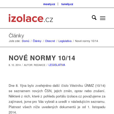
mosty.cz
tunely.cz
Články
Jste zde:
Domů
/
Články
/
Obecné
/
Legislativa
/
Nové normy 10/14
NOVÉ NORMY 10/14
/
/
LEGISLATIVA
8. 10. 2014
AUTOR:
REDAKCE
Dne 8. října bylo zveřejněno další číslo Věstníku ÚNMZ (10/14)
se seznamem nových ČSN, jejich změn, oprav nebo zrušení.
Některé z nich, které z pohledu portálu izolace.cz považujeme za
zajímavé, jsme pro Vás vybrali a uvedli v následujícím seznamu.
Platnost všech níže uvedených dokumentů je od 1. listopadu
2014.