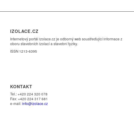
IZOLACE.CZ
Internetový portál izolace.cz je odborný web soustřeďující informace z
oboru stavebních izolací a stavební fyziky.
ISSN 1213-6395
KONTAKT
Tel.: +420 224 320 078
Fax: +420 224 317 681
e-mail:
info@izolace.cz